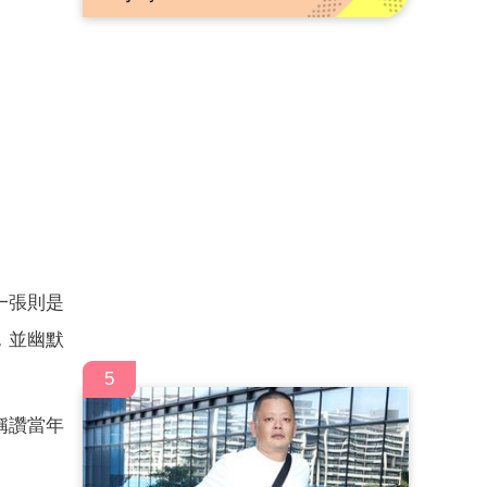
一張則是
，並幽默
。
5
稱讚當年