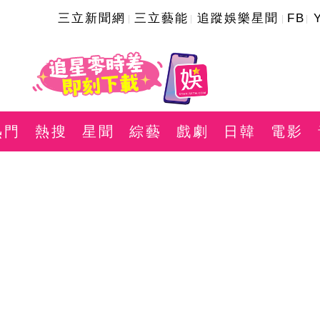
三立新聞網
三立藝能
追蹤娛樂星聞
FB
熱門
熱搜
星聞
綜藝
戲劇
日韓
電影