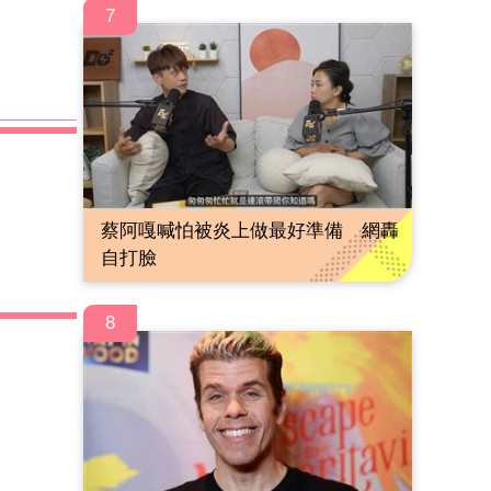
7
蔡阿嘎喊怕被炎上做最好準備 網轟
自打臉
8