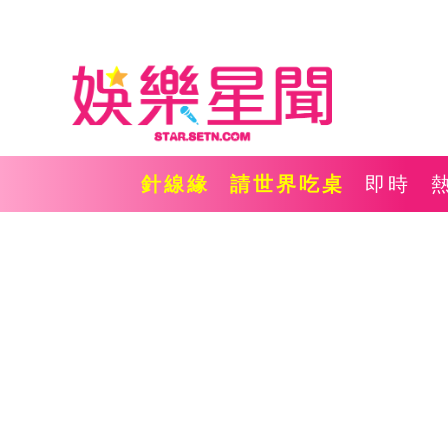
針線緣
請世界吃桌
即時