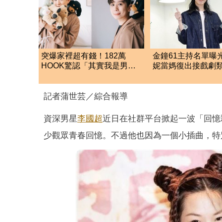
突爆家裡超有錢！182萬
金鐘61主持名單曝
HOOK驚認「其實我是男
妮當媽復出接戲劇
的」 結局神反轉網傻眼
三立39字回應了
記者蒲世芸／綜合報導
資深男星
李國超
近日在社群平台掀起一波「回憶
少觀眾青春回憶。不過他也因為一個小插曲，特