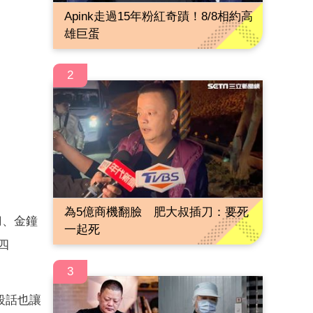
Apink走過15年粉紅奇蹟！8/8相約高
雄巨蛋
2
為5億商機翻臉 肥大叔插刀：要死
刀、金鐘
一起死
四
3
段話也讓