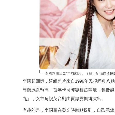
李國超曬出27年前劇照。（圖／翻攝自李國超L
李國超回憶，這組照片來自1999年民視經典八
導演馮凱執導，當年卡司陣容相當華麗，包括趙
九」，女主角祝英台則由賈靜雯擔綱演出。
有趣的是，李國超在發文時幽默提到，自己竟然