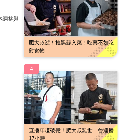
本調整與
肥大叔逝！推黑蒜入菜：吃藥不如吃
對食物
4
直播年賺破億！肥大叔離世 曾連播
17小時