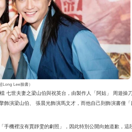
ong Lee臉書）
點檔 七世夫妻之梁山伯與祝英台，由製作人「阿姑」 周遊操
擎飾演梁山伯、 張晨光飾演馬文才，而他自己則飾演書僮「
「手機裡沒有賈靜雯的劇照」，因此特別公開向她道歉，這