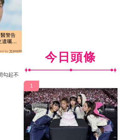
遭醫警告
立遺囑：
ed by
今日頭條
間勾起不
1