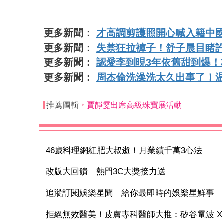
更多新聞：
才高調剪護照開心喊入籍中
更多新聞：
失禁狂拉褲子！舒子晨目睹
更多新聞：
認愛李到晛3年依舊甜到爆
更多新聞：
周杰倫洗澡洗太久出事了！
推薦圖輯
賈靜雯出席高級珠寶展活動
46歲料理網紅肥大叔逝！月業績千萬3心法
改版大回饋 熱門3C大獎接力送
追蹤訂閱娛樂星聞 給你最即時的娛樂星鮮事
拒絕無效醫美！皮膚專科醫師大推：矽谷電波 X 讓