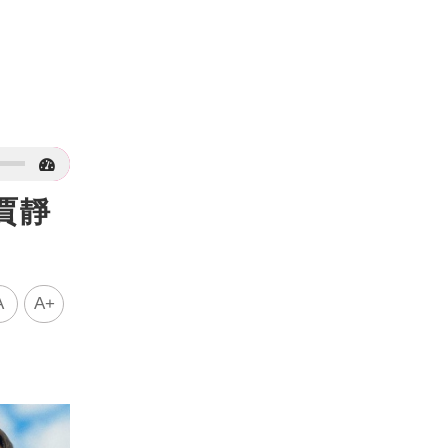
賈靜
A
A+