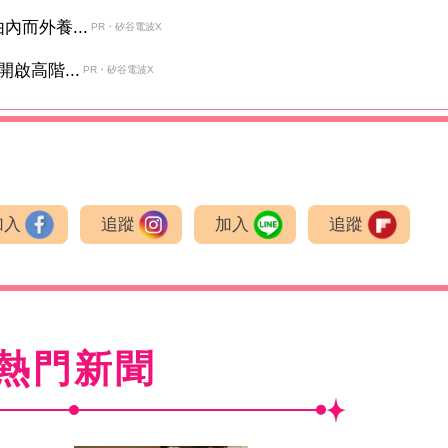
而外養...
PR・矽谷電波X
啟高階...
PR・矽谷電波X
加入
追蹤
加入
追蹤
熱門新聞