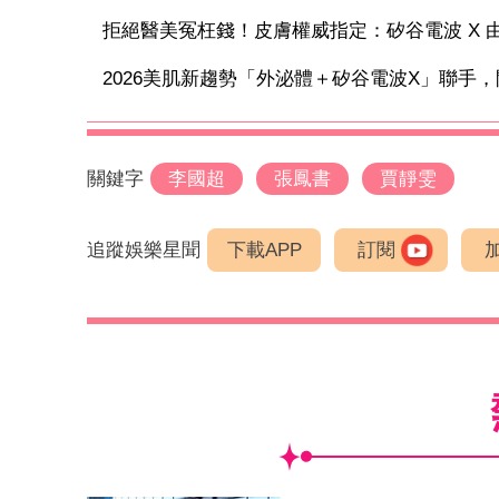
拒絕醫美冤枉錢！皮膚權威指定：矽谷電波 X 由內
2026美肌新趨勢「外泌體＋矽谷電波X」聯手，開
關鍵字
李國超
張鳳書
賈靜雯
追蹤娛樂星聞
下載APP
訂閱