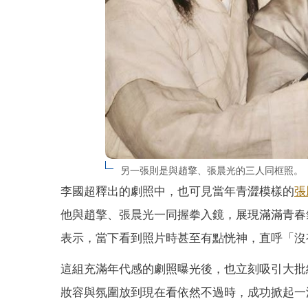
另一張則是與趙擎、張晨光的三人同框照。（圖
李國超釋出的劇照中，也可見當年青澀模樣的
張
他與趙擎、張晨光一同握拳入鏡，展現滿滿青春
表示，當下看到照片時甚至有點恍神，直呼「沒
這組充滿年代感的劇照曝光後，也立刻吸引大批
妝容與氛圍放到現在看依然不過時，成功掀起一