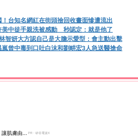
國！台知名網紅在街頭撿回收畫面慘遭流出
許美中徒手親洗被感動 秒認定：就是他了
！林智妍大方認自己是大膽示愛型：會主動出擊
温嵐曾中毒到口吐白沫和劉畊宏3人急送醫搶命
肌膚由...
PR・矽谷電波X