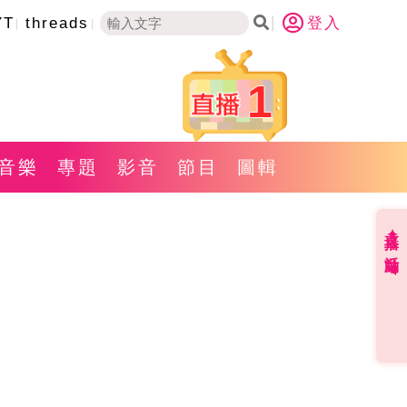
YT
threads
登入
1
音樂
專題
影音
節目
圖輯
直播✦活動