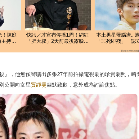
光！陳庭
快訊／才宣布停播1周！網紅
本土男星罹腦瘤...
類主持
「肥大叔」2天前最後露臉驚
「非死即殘」 認
傳離世 粉專證實
盡最後心力
Recommend
殺」，他無預警曬出多張27年前拍攝電視劇的珍貴劇照，瞬
別公開向女星
賈靜雯
幽默致歉，意外成為討論焦點。