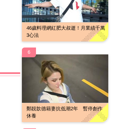
46歲料理網紅肥大叔逝！月業績千萬
3心法
6
鄭靚歆德籍妻抗低潮2年 暫停創作
休養