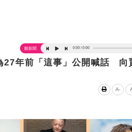
0:00
0:00
聽新聞
為27年前「這事」公開喊話 向
A-