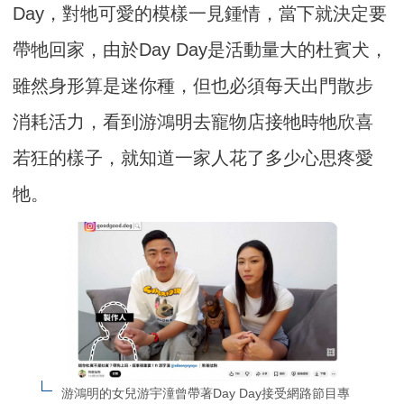
Day，對牠可愛的模樣一見鍾情，當下就決定要
帶牠回家，由於Day Day是活動量大的杜賓犬，
雖然身形算是迷你種，但也必須每天出門散步
消耗活力，看到游鴻明去寵物店接牠時牠欣喜
若狂的樣子，就知道一家人花了多少心思疼愛
牠。
游鴻明的女兒游宇潼曾帶著Day Day接受網路節目專