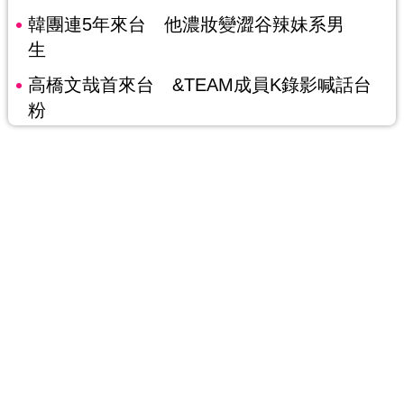
韓團連5年來台 他濃妝變澀谷辣妹系男
生
高橋文哉首來台 &TEAM成員K錄影喊話台
粉