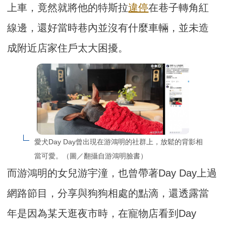
上車，竟然就將他的特斯拉
違停
在巷子轉角紅
線邊，還好當時巷內並沒有什麼車輛，並未造
成附近店家住戶太大困擾。
愛犬Day Day曾出現在游鴻明的社群上，放鬆的背影相
當可愛。（圖／翻攝自游鴻明臉書）
而游鴻明的女兒游宇潼，也曾帶著Day Day上過
網路節目，分享與狗狗相處的點滴，還透露當
年是因為某天逛夜市時，在寵物店看到Day