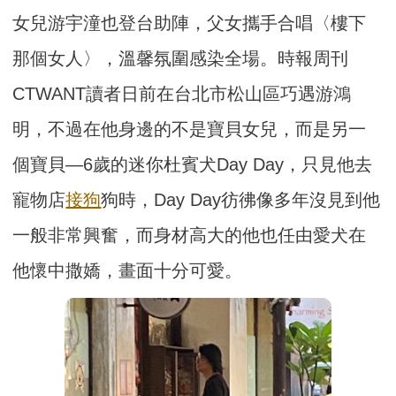
女兒游宇潼也登台助陣，父女攜手合唱〈樓下
那個女人〉，溫馨氛圍感染全場。時報周刊
CTWANT讀者日前在台北市松山區巧遇游鴻
明，不過在他身邊的不是寶貝女兒，而是另一
個寶貝—6歲的迷你杜賓犬Day Day，只見他去
寵物店
接狗
狗時，Day Day彷彿像多年沒見到他
一般非常興奮，而身材高大的他也任由愛犬在
他懷中撒嬌，畫面十分可愛。