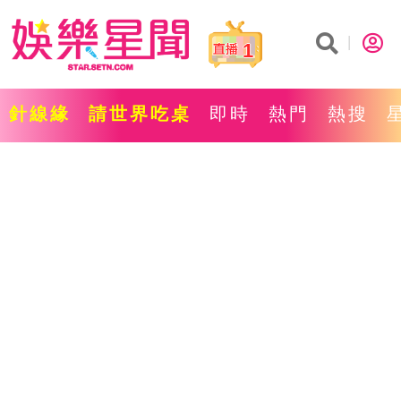
1
針線緣
請世界吃桌
即時
熱門
熱搜