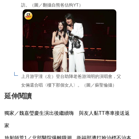
訪。（圖／翻攝自熊爸估狗YT）
上月游宇潼（左）登台助陣老爸游鴻明的演唱會，父
女倆還合唱〈樓下那個女人〉。（圖／蘇聖倫攝）
延伸閱讀
獨家／魏嘉瑩慶生演出後繼續嗨 與友人黏TT專車接送返
家
放射師荒1／北部醫院爆離職潮 衛福部遭打臉治標不治本