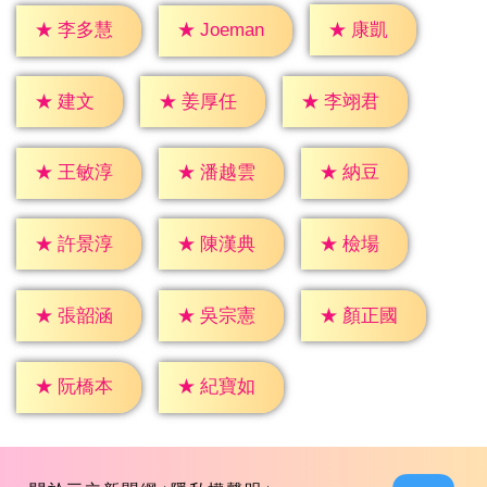
★
康凱
★
李多慧
★
Joeman
★
建文
★
姜厚任
★
李翊君
★
納豆
★
王敏淳
★
潘越雲
★
檢場
★
許景淳
★
陳漢典
★
張韶涵
★
吳宗憲
★
顏正國
★
阮橋本
★
紀寶如