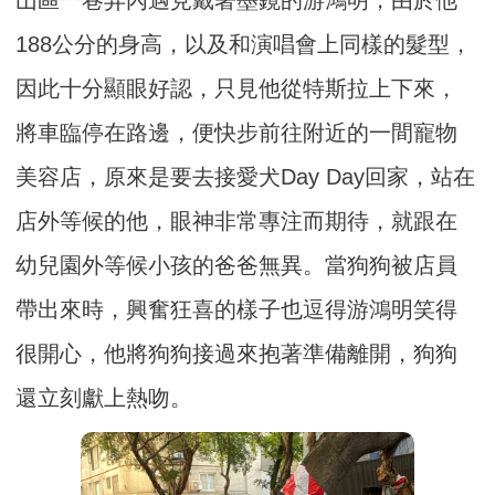
山區一巷弄內遇見戴著墨鏡的游鴻明，由於他
188公分的身高，以及和演唱會上同樣的髮型，
因此十分顯眼好認，只見他從特斯拉上下來，
將車臨停在路邊，便快步前往附近的一間寵物
美容店，原來是要去接愛犬Day Day回家，站在
店外等候的他，眼神非常專注而期待，就跟在
幼兒園外等候小孩的爸爸無異。當狗狗被店員
帶出來時，興奮狂喜的樣子也逗得游鴻明笑得
很開心，他將狗狗接過來抱著準備離開，狗狗
還立刻獻上熱吻。