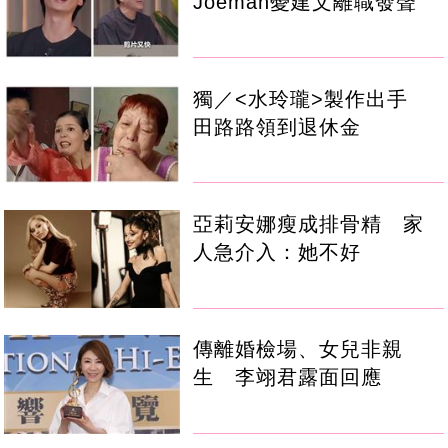
Joeman憂建文離職發聲
獨／<水玲瓏>製作出手
田路路領到退休金
亞莉安娜瘦成排骨精 家
人急介入：她不好
傳離婚檢場、女兒非親
生 李翊君露面回應