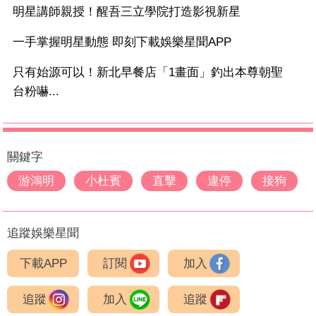
明星講師親授！醒吾三立學院打造影視新星
一手掌握明星動態 即刻下載娛樂星聞APP
只有始源可以！新北早餐店「1畫面」釣出本尊朝聖
台粉嚇...
關鍵字
游鴻明
小杜賓
直擊
違停
接狗
追蹤娛樂星聞
下載APP
訂閱
加入
追蹤
加入
追蹤