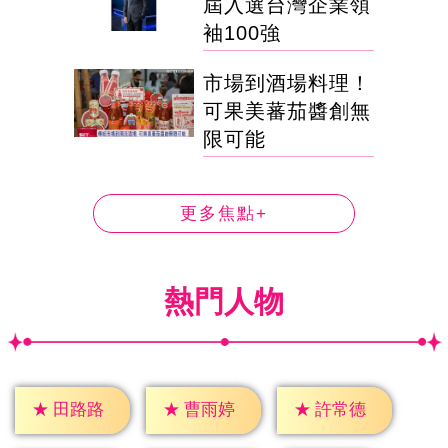
屆入選台灣企業領
袖100強
市場到酒場料理！
可果美蕃茄醬創無
限可能
更多焦點+
熱門人物
★
田路路
★
曹雨婷
★
許常德