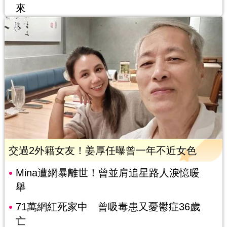
來
交過2外籍女友！姜厚任曝曾一年不近女色
Mina遭網暴離世！曾並肩追星路人淚憶暖
舉
71萬網紅死家中 曾吸毒患又憂鬱症36歲
亡