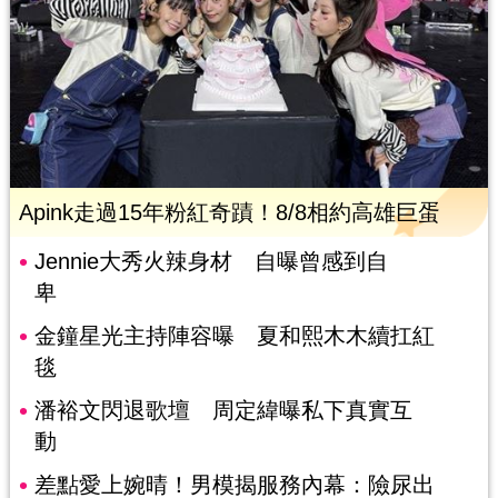
Apink走過15年粉紅奇蹟！8/8相約高雄巨蛋
Jennie大秀火辣身材 自曝曾感到自
卑
金鐘星光主持陣容曝 夏和熙木木續扛紅
毯
潘裕文閃退歌壇 周定緯曝私下真實互
動
差點愛上婉晴！男模揭服務內幕：險尿出