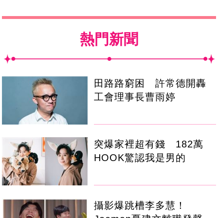
熱門新聞
田路路窮困 許常德開轟
工會理事長曹雨婷
突爆家裡超有錢 182萬
HOOK驚認我是男的
攝影爆跳槽李多慧！