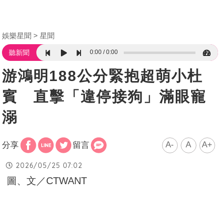
娛樂星聞
星聞
0:00
0:00
聽新聞
游鴻明188公分緊抱超萌小杜
賓 直擊「違停接狗」滿眼寵
溺
A-
A
A+
分享
留言
2026/05/25 07:02
圖、文／CTWANT