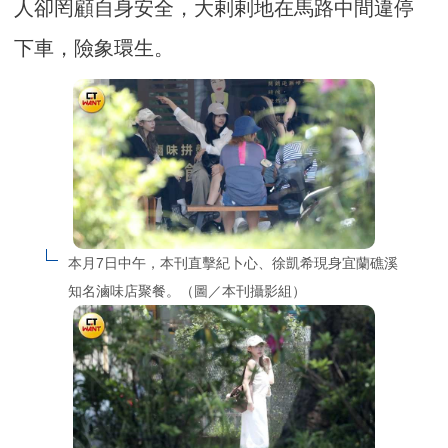
人卻罔顧自身安全，大剌剌地在馬路中間違停
下車，險象環生。
本月7日中午，本刊直擊紀卜心、徐凱希現身宜蘭礁溪
知名滷味店聚餐。（圖／本刊攝影組）