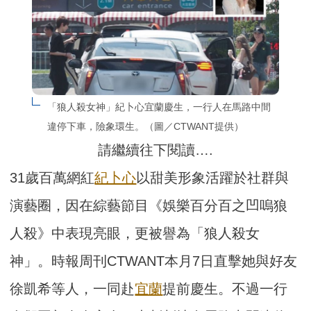
「狼人殺女神」紀卜心宜蘭慶生，一行人在馬路中間
違停下車，險象環生。（圖／CTWANT提供）
請繼續往下閱讀….
31歲百萬網紅
紀卜心
以甜美形象活躍於社群與
演藝圈，因在綜藝節目《娛樂百分百之凹嗚狼
人殺》中表現亮眼，更被譽為「狼人殺女
神」。時報周刊CTWANT本月7日直擊她與好友
徐凱希等人，一同赴
宜蘭
提前慶生。不過一行