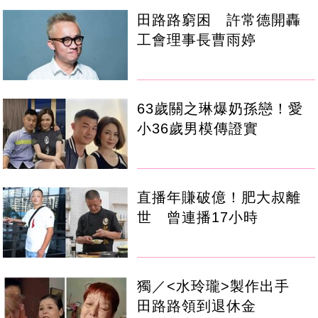
田路路窮困 許常德開轟
工會理事長曹雨婷
63歲關之琳爆奶孫戀！愛
小36歲男模傳證實
直播年賺破億！肥大叔離
世 曾連播17小時
獨／<水玲瓏>製作出手
田路路領到退休金