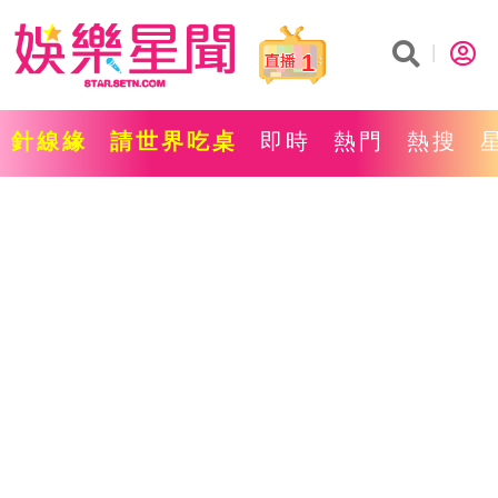
1
針線緣
請世界吃桌
即時
熱門
熱搜