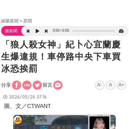
娛樂星聞
星聞
0:00
0:00
聽新聞
「狼人殺女神」紀卜心宜蘭慶
生爆違規！車停路中央下車買
冰恐挨罰
A-
A
A+
分享
留言
2026/05/26 07:16
圖、文／CTWANT