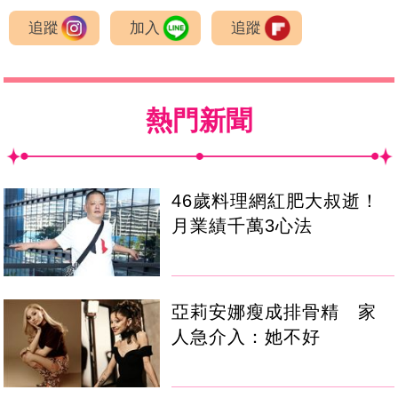
追蹤
加入
追蹤
熱門新聞
46歲料理網紅肥大叔逝！
月業績千萬3心法
亞莉安娜瘦成排骨精 家
人急介入：她不好