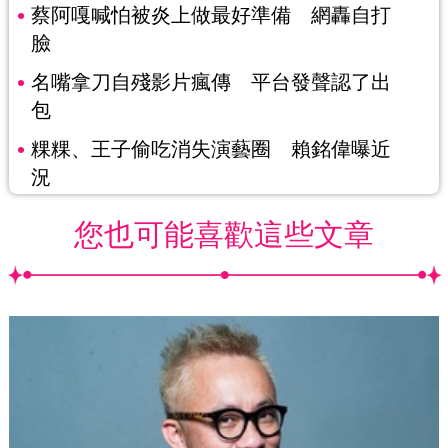
蔡阿嘎喊怕被炎上做最好準備 網轟自打
臉
名嘴拿刀自殘影片瘋傳 平台發聲認了出
包
粿粿、王子偷吃消失演藝圈 賴銘偉曝近
況
您也可能喜歡這些文章