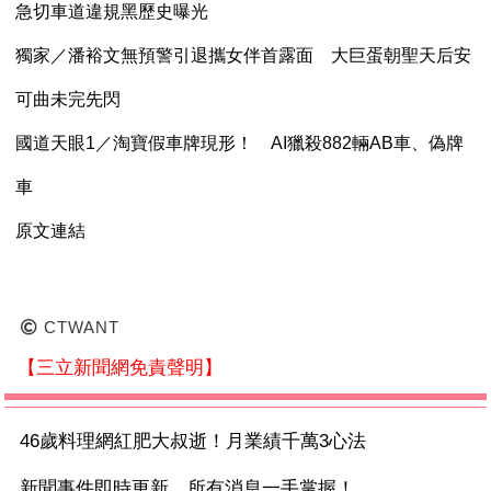
急切車道違規黑歷史曝光
獨家／潘裕文無預警引退攜女伴首露面 大巨蛋朝聖天后安
可曲未完先閃
國道天眼1／淘寶假車牌現形！ AI獵殺882輛AB車、偽牌
車
原文連結
CTWANT
【三立新聞網免責聲明】
46歲料理網紅肥大叔逝！月業績千萬3心法
新聞事件即時更新 所有消息一手掌握！