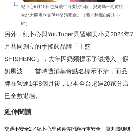
紀卜心5月18日也持續生日慶祝行程，與媽媽一同前往
台北大巨蛋欣賞孫燕姿演唱會。（圖／翻攝自紀卜心
IG）
另外，紀卜心與YouTuber見習網美小吳2024年7
月共同創立的手搖飲品牌「十盛
SHISHENG」，去年因奶類標示爭議捲入「假
奶風波」，當時遭消基會點名標示不清，而品
牌在營運1年8個月後，原本全台超過20家分店
已全數退場。
延伸閱讀
交通不安全2／紀卜心馬路違停罔顧行車安全 貢丸載峮峮