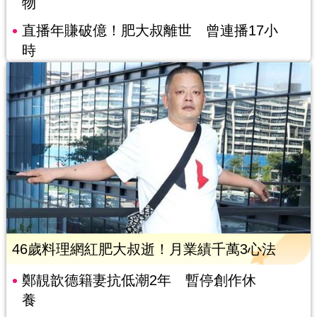
物
直播年賺破億！肥大叔離世 曾連播17小
時
46歲料理網紅肥大叔逝！月業績千萬3心法
鄭靚歆德籍妻抗低潮2年 暫停創作休
養