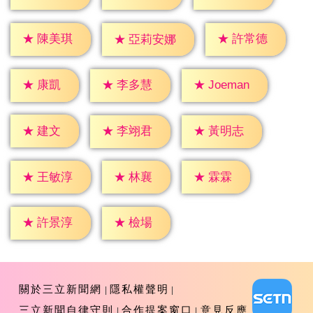
★
陳美琪
★
許常德
★
亞莉安娜
★
康凱
★
李多慧
★
Joeman
★
建文
★
李翊君
★
黃明志
★
林襄
★
霖霖
★
王敏淳
★
檢場
★
許景淳
關於三立新聞網
隱私權聲明
三立新聞自律守則
合作提案窗口
意見反應