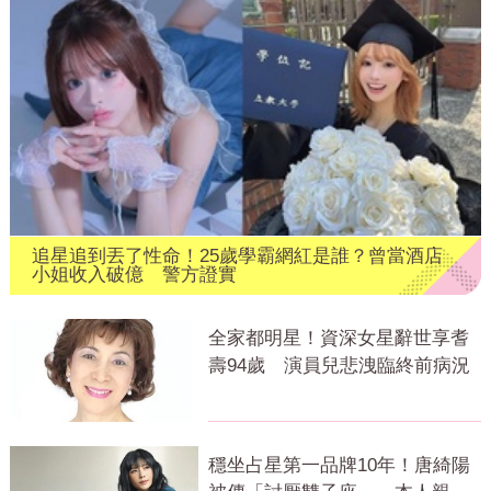
追星追到丟了性命！25歲學霸網紅是誰？曾當酒店
小姐收入破億 警方證實
全家都明星！資深女星辭世享耆
壽94歲 演員兒悲洩臨終前病況
穩坐占星第一品牌10年！唐綺陽