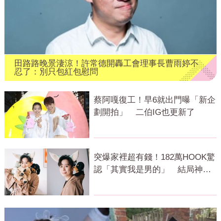
田路路晚景淒涼！許常德開轟工會理事長曹雨婷不
忍了：別只包紅包慰問
蔡阿嘎復工！早6就出門曝「新企
劃開拍」 二伯IG也更新了
突爆家裡超有錢！182萬HOOK驚
認「其實我是男的」 結局神反
轉網傻眼