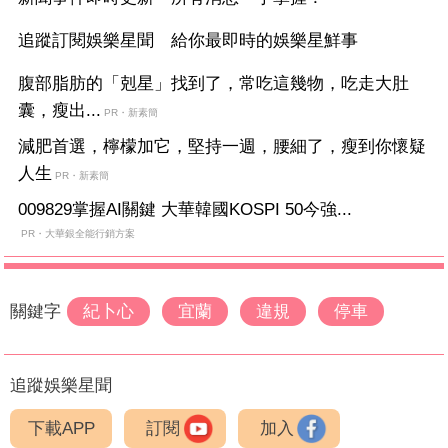
追蹤訂閱娛樂星聞 給你最即時的娛樂星鮮事
腹部脂肪的「剋星」找到了，常吃這幾物，吃走大肚
囊，瘦出...
PR・新素簡
減肥首選，檸檬加它，堅持一週，腰細了，瘦到你懷疑
人生
PR・新素簡
009829掌握AI關鍵 大華韓國KOSPI 50今強...
PR・大華銀全能行銷方案
關鍵字
紀卜心
宜蘭
違規
停車
追蹤娛樂星聞
下載APP
訂閱
加入