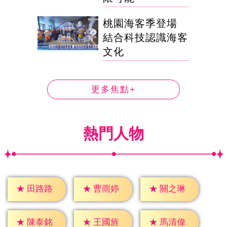
桃園海客季登場
結合科技認識海客
文化
更多焦點+
熱門人物
★
田路路
★
曹雨婷
★
關之琳
★
陳泰銘
★
王國旌
★
馬清偉