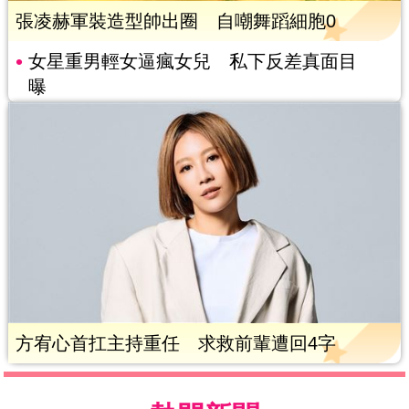
張凌赫軍裝造型帥出圈 自嘲舞蹈細胞0
女星重男輕女逼瘋女兒 私下反差真面目
曝
方宥心首扛主持重任 求救前輩遭回4字