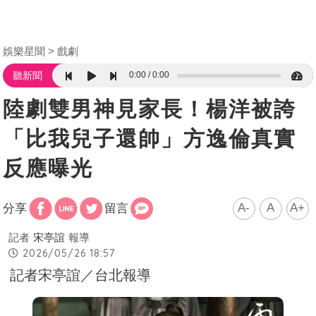
娛樂星聞
戲劇
0:00
0:00
聽新聞
陸劇雙男神見家長！楊洋被誇
「比我兒子還帥」方逸倫真實
反應曝光
A-
A
A+
分享
留言
記者
宋亭誼
報導
2026/05/26 18:57
記者宋亭誼／台北報導