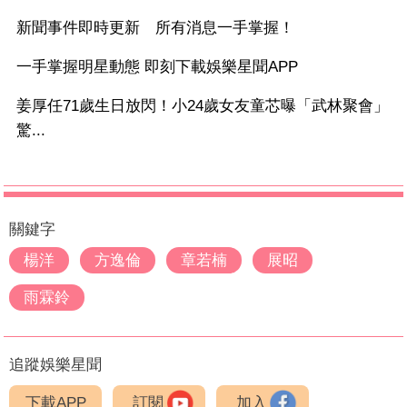
新聞事件即時更新 所有消息一手掌握！
一手掌握明星動態 即刻下載娛樂星聞APP
姜厚任71歲生日放閃！小24歲女友童芯曝「武林聚會」
驚...
關鍵字
楊洋
方逸倫
章若楠
展昭
雨霖鈴
追蹤娛樂星聞
下載APP
訂閱
加入