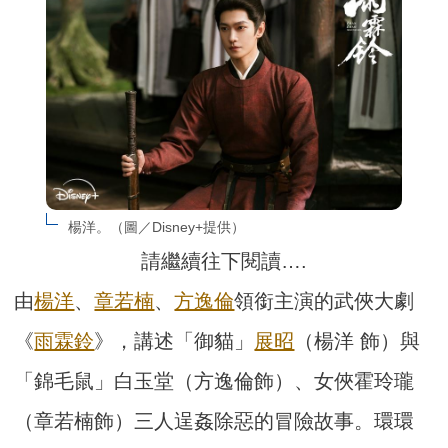
楊洋。（圖／Disney+提供）
請繼續往下閱讀….
由
楊洋
、
章若楠
、
方逸倫
領銜主演的武俠大劇
《
雨霖鈴
》，講述「御貓」
展昭
（楊洋 飾）與
「錦毛鼠」白玉堂（方逸倫飾）、女俠霍玲瓏
（章若楠飾）三人逞姦除惡的冒險故事。環環