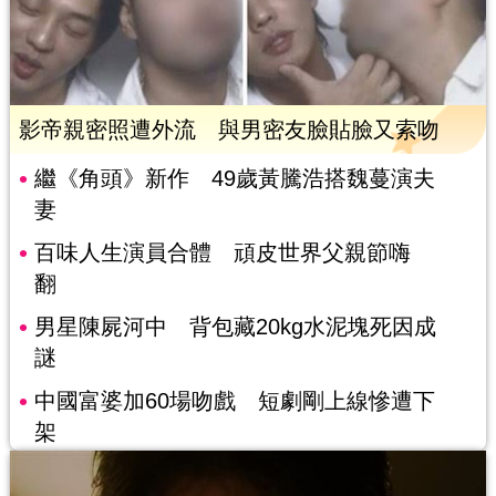
影帝親密照遭外流 與男密友臉貼臉又索吻
繼《角頭》新作 49歲黃騰浩搭魏蔓演夫
妻
百味人生演員合體 頑皮世界父親節嗨
翻
男星陳屍河中 背包藏20kg水泥塊死因成
謎
中國富婆加60場吻戲 短劇剛上線慘遭下
架