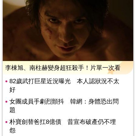
李棟旭、南柱赫變身超狂殺手！片單一次看
82歲武打巨星近況曝光 本人認狀況不太
好
女團成員手劇烈顫抖 韓網：身體恐出問
題
朴寶劍替爸扛8億債 昔宣布破產仍不埋
怨