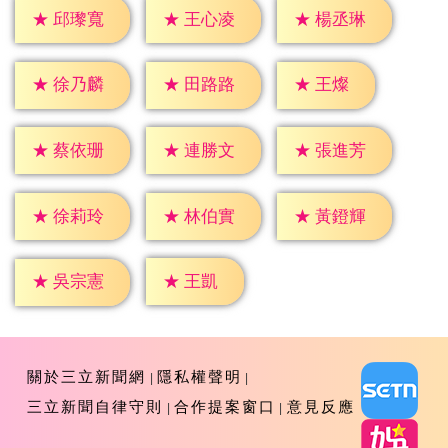
★
邱瓈寬
★
王心凌
★
楊丞琳
★
王燦
★
徐乃麟
★
田路路
★
蔡依珊
★
連勝文
★
張進芳
★
徐莉玲
★
林伯實
★
黃鐙輝
★
王凱
★
吳宗憲
關於三立新聞網
隱私權聲明
三立新聞自律守則
合作提案窗口
意見反應