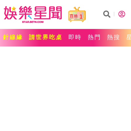
1
針線緣
請世界吃桌
即時
熱門
熱搜