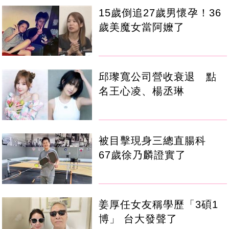
15歲倒追27歲男懷孕！36
歲美魔女當阿嬤了
邱瓈寬公司營收衰退 點
名王心凌、楊丞琳
被目擊現身三總直腸科
67歲徐乃麟證實了
姜厚任女友稱學歷「3碩1
博」 台大發聲了