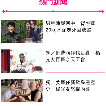
熱門新聞
男星陳屍河中 背包藏
20kg水泥塊死因成謎
獨／批曹雨婷帳目亂 楊
光友再轟余天工會
獨／姜厚任新歡爆黑歷
史 楊光友怒揭內幕