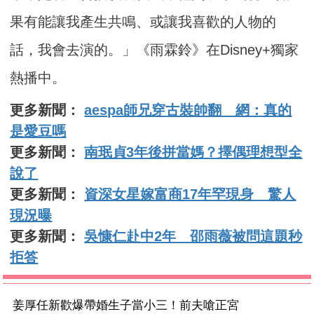
果有能讓我產生共鳴、或讓我喜歡的人物的
話，我會去演的。」《雨霖鈴》在Disney+獨家
熱播中。
更多新聞：
aespa師兄穿古裝帥翻 網：真的
是愛豆嗎
更多新聞：
南珉貞3年後拼當媽？擇偶理想型全
說了
更多新聞：
資深女星嫁富商17年罕現身 驚人
現況曝
更多新聞：
吳慷仁赴中2年 邵雨薇被問這題秒
拒答
姜厚任新歡爆帶婚生子當小三！前夫嗆正宮