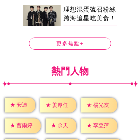
理想混蛋號召粉絲
跨海追星吃美食！
更多焦點+
熱門人物
★
安迪
★
姜厚任
★
楊光友
★
余天
★
曹雨婷
★
李亞萍