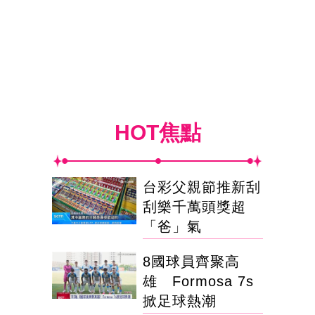
HOT焦點
台彩父親節推新刮
刮樂千萬頭獎超
「爸」氣
8國球員齊聚高
雄 Formosa 7s
掀足球熱潮