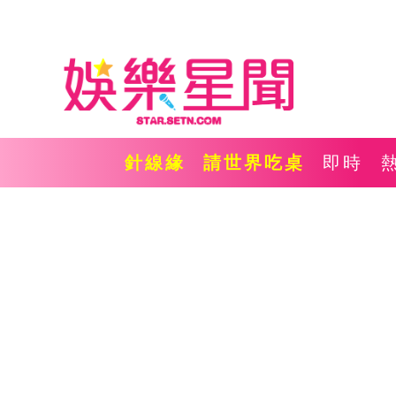
針線緣
請世界吃桌
即時