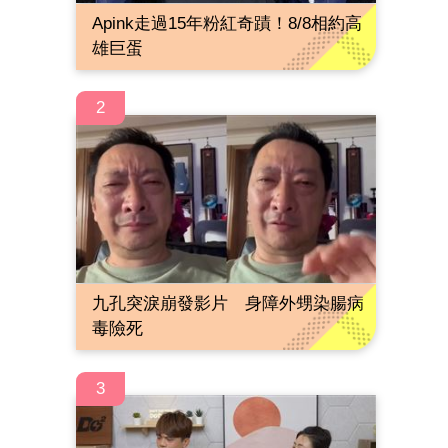
Apink走過15年粉紅奇蹟！8/8相約高
雄巨蛋
2
九孔突淚崩發影片 身障外甥染腸病
毒險死
3