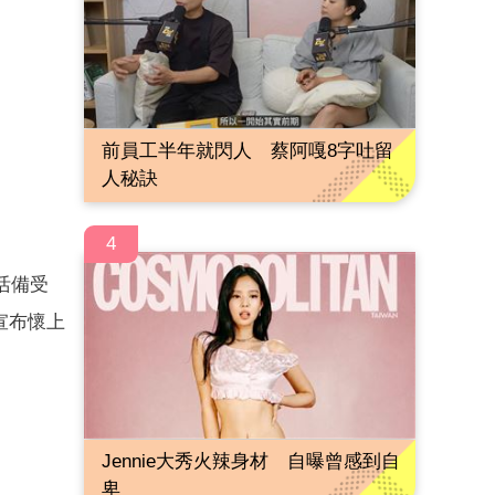
前員工半年就閃人 蔡阿嘎8字吐留
人秘訣
4
活備受
宣布懷上
Jennie大秀火辣身材 自曝曾感到自
卑