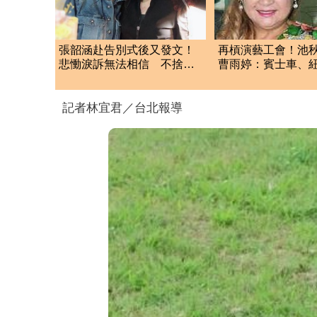
張韶涵赴告別式後又發文！
再槓演藝工會！池
悲慟淚訴無法相信 不捨摯
曹雨婷：賓士車、
友化妝師逝世
的錢哪裡來？
記者林宜君／台北報導