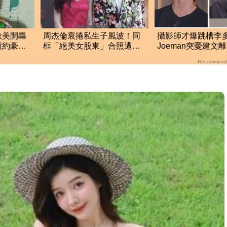
秋美開轟
周杰倫衰捲私生子風波！同
攝影師才爆跳槽李
紐約豪宅
框「絕美女股東」合照遭瘋
Joeman突憂建文
傳 驚人內幕曝光
「其實我很清楚」
Recommend