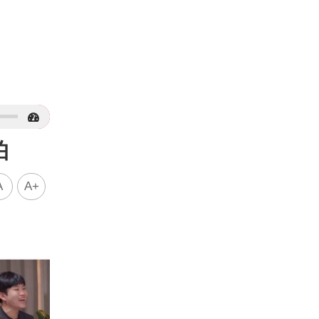
怕
A
A+