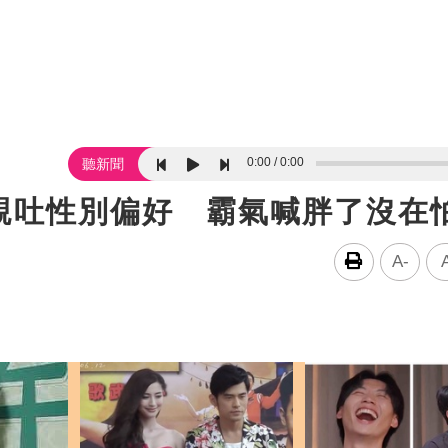
0:00
0:00
聽新聞
親吐性別偏好 霸氣喊胖了沒在
A-