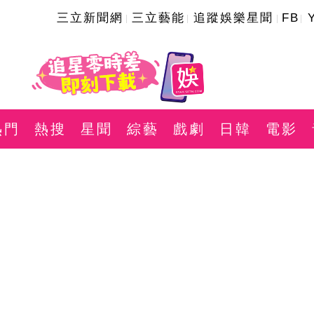
三立新聞網
三立藝能
追蹤娛樂星聞
FB
熱門
熱搜
星聞
綜藝
戲劇
日韓
電影