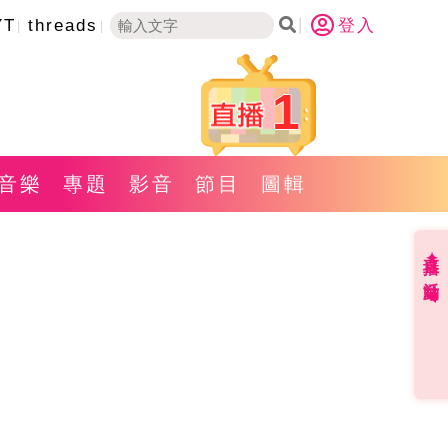
YT
threads
登入
1
音樂
專題
影音
節目
圖輯
直播✦活動