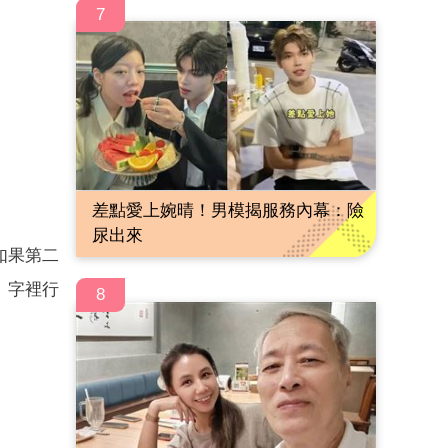
7
差點愛上婉晴！男模揭服務內幕：險
尿出來
如果第二
。字裡行
8