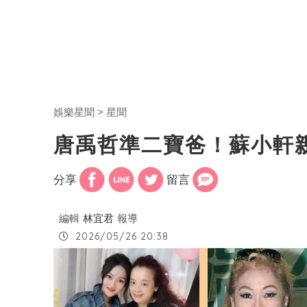
娛樂星聞
星聞
唐禹哲準二寶爸！蘇小軒
分享
留言
編輯
林宜君
報導
2026/05/26 20:38