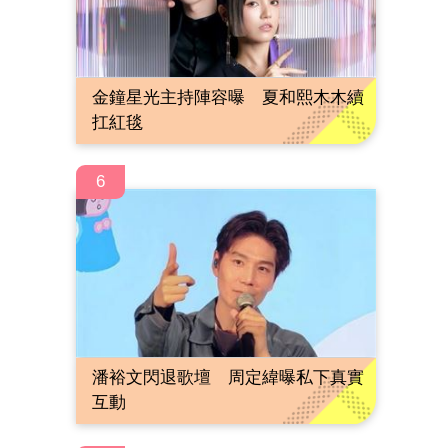
金鐘星光主持陣容曝 夏和熙木木續
扛紅毯
6
潘裕文閃退歌壇 周定緯曝私下真實
互動