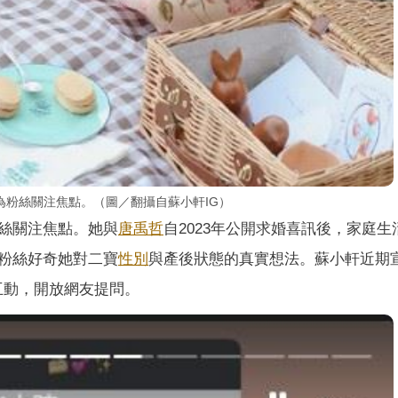
為粉絲關注焦點。（圖／翻攝自蘇小軒IG）
絲關注焦點。她與
唐禹哲
自2023年公開求婚喜訊後，家庭生
粉絲好奇她對二寶
性別
與產後狀態的真實想法。蘇小軒近期
絲互動，開放網友提問。