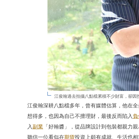
江俊翰過去拍攝八點檔累積不少財富，卻因
江俊翰深耕八點檔多年，曾有媒體估算，他在全
想得多，也因為自己不擅理財，最後反而陷入
負
入
副業
「好翰醬」，從品牌設計到包裝都親力親
聽信一位看似在
期貨
投資上頗有成就、生活也相