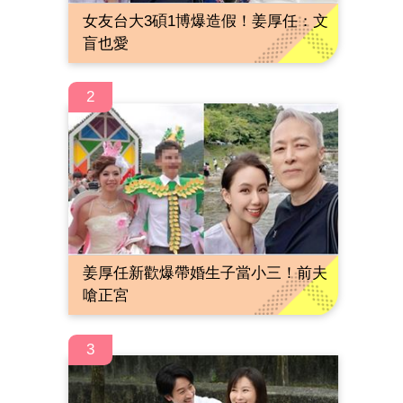
女友台大3碩1博爆造假！姜厚任：文
盲也愛
2
姜厚任新歡爆帶婚生子當小三！前夫
嗆正宮
3