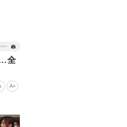
…全
A
A+