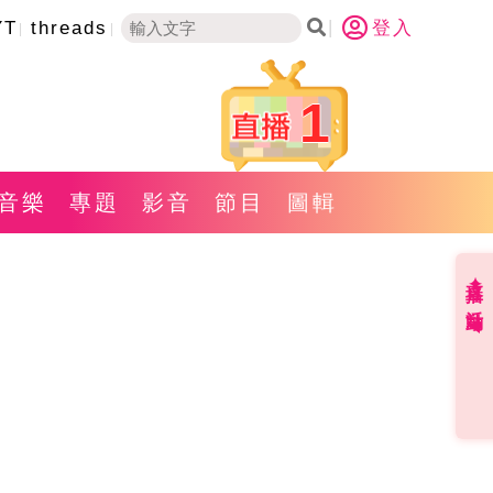
YT
threads
登入
1
音樂
專題
影音
節目
圖輯
直播✦活動