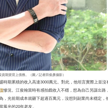
投資期貨背上債務。（圖／記者田俊彥攝影）
盛時期累積的收入高達3000萬元。對此，他坦言實際上並沒
債
慘況。江俊翰當時有感拍戲收入不穩，想為自己另謀出路
為，光前期成本就砸下超過百萬元，沒想到副業尚未穩定，
當風光的20年老友。