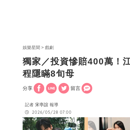
娛樂星聞
戲劇
獨家／投資慘賠400萬！
程隱瞞8旬母
分享
留言
記者
宋亭誼
報導
2026/05/28 07:00