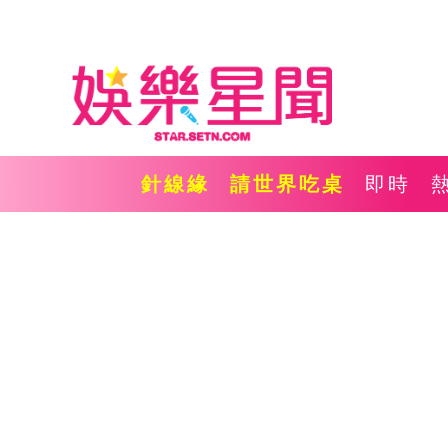
針線緣
請世界吃桌
即時