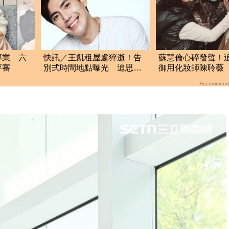
專業 六
快訊／王凱租屋處猝逝！告
蘇慧倫心碎發聲！
評審
別式時間地點曝光 追思會
御用化妝師陳聆薇
連3天開放親友弔唁
「催眠」暖舉
Recommend