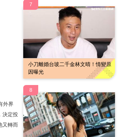
7
小刀離婚台玻二千金林文晴！情變原
因曝光
8
有外界
，決定投
他又轉而