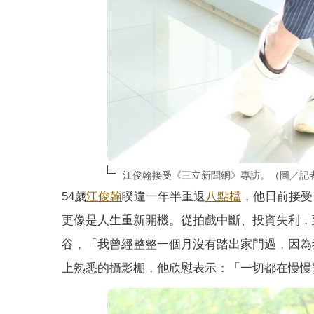
江俊翰接受《三立新聞網》專訪。（圖／記
54歲
江俊翰
睽違一年半重返
八點檔
，他日前接受
更像是人生重新開機。從拍戲中斷、投資失利，
谷，「我曾經整整一個月沒有踏出家門過，因為
上熟悉的攝影棚，他欣慰表示：「一切都在慢慢