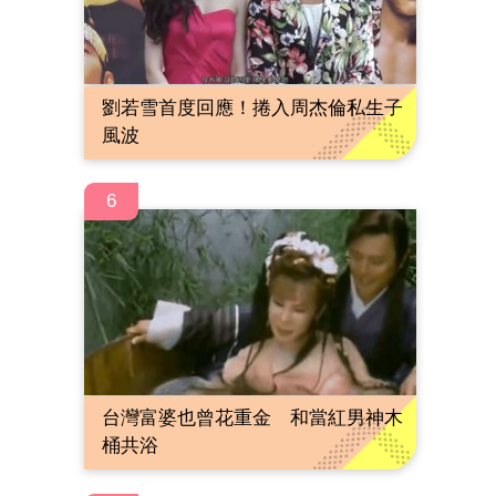
劉若雪首度回應！捲入周杰倫私生子
風波
6
台灣富婆也曾花重金 和當紅男神木
桶共浴