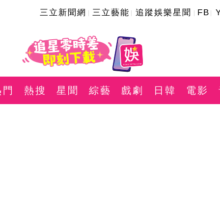
三立新聞網
三立藝能
追蹤娛樂星聞
FB
熱門
熱搜
星聞
綜藝
戲劇
日韓
電影