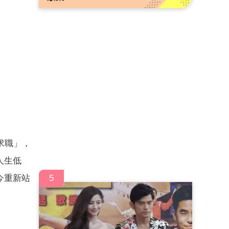
求職」，
人生低
今重新站
5