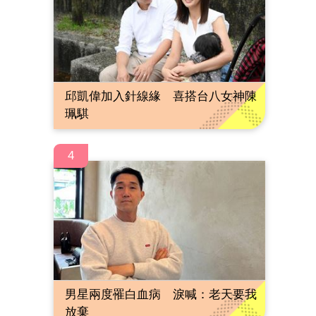
邱凱偉加入針線緣 喜搭台八女神陳
珮騏
4
男星兩度罹白血病 淚喊：老天要我
放棄