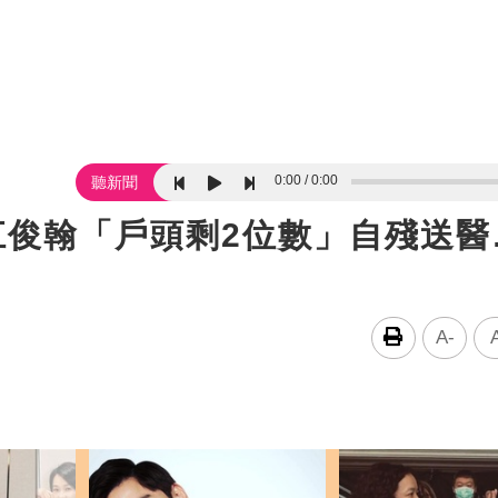
0:00
0:00
聽新聞
江俊翰「戶頭剩2位數」自殘送醫
A-