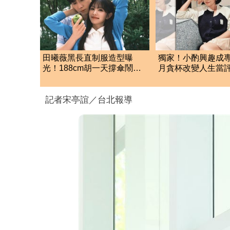
田曦薇黑長直制服造型曝
獨家！小酌興趣成
光！188cm胡一天撐傘鬧烏
月貪杯改變人生當
龍…20cm身高差萌翻
記者宋亭誼／台北報導