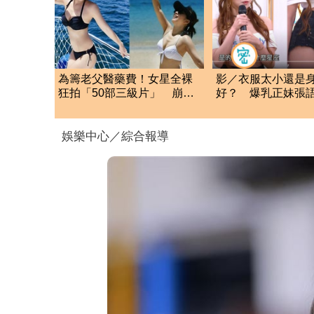
為籌老父醫藥費！女星全裸
影／衣服太小還是
狂拍「50部三級片」 崩潰
好？ 爆乳正妹張
大哭：沒靈魂了
南半球
娛樂中心／綜合報導