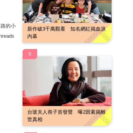
迷路的小
新作破3千萬觀看 知名網紅揭血淚
eads
內幕
6
台玻夫人喪子首發聲 曝2因素揭離
世真相