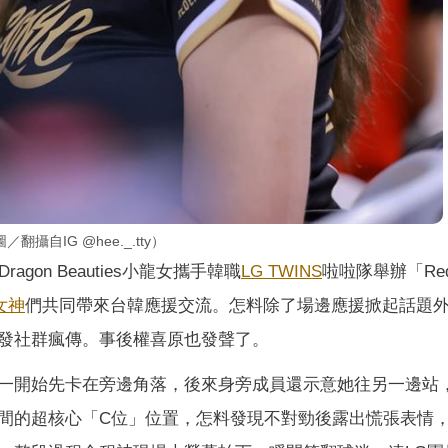
自IG @hee._.tty）
on Beauties小龍女攜手韓職
LG TWINS
啦啦隊舉辦「Red
女神
們共同帶來台韓應援交流。怎料除了場邊應援掀起話題
發社群瘋傳。事後權喜原也發聲了。
一開始先卡在旁邊角落，後來身旁成員還示意她往另一邊站
間的超核心「C位」位置，怎料發現不對勁後露出慌張表情