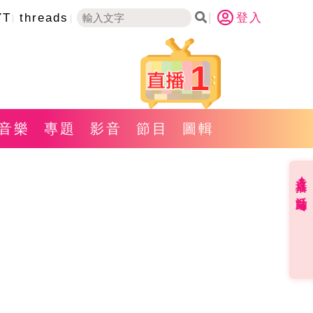
YT
threads
登入
1
音樂
專題
影音
節目
圖輯
直播✦活動