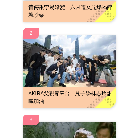
昔傳跟李易婚變 六月遭女兒爆喝醉
就吵架
2
AKIRA父親節來台 兒子學林志玲甜
喊加油
3