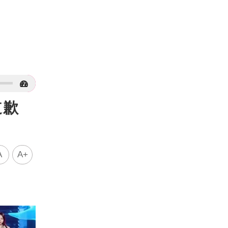
道歉
A
A+