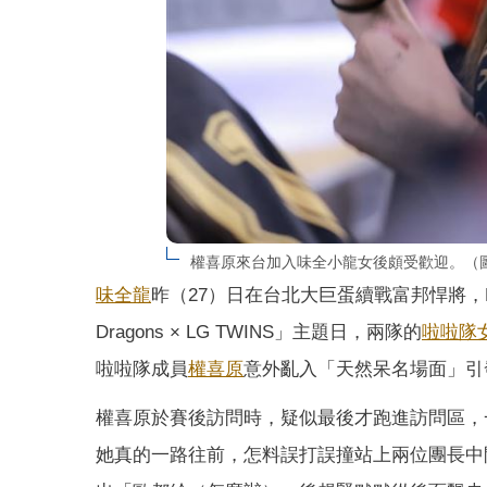
權喜原來台加入味全小龍女後頗受歡迎。（圖／翻攝
味全龍
昨（27）日在台北大巨蛋續戰富邦悍將，Drag
Dragons × LG TWINS」主題日，兩隊的
啦啦隊
啦啦隊成員
權喜原
意外亂入「天然呆名場面」引
權喜原於賽後訪問時，疑似最後才跑進訪問區，
她真的一路往前，怎料誤打誤撞站上兩位團長中