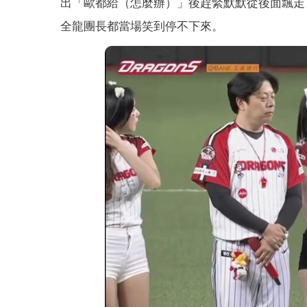
出「歐都給（怎麼辦）」後趕緊默默從後面飄走
全龍團長都當場笑到停不下來。