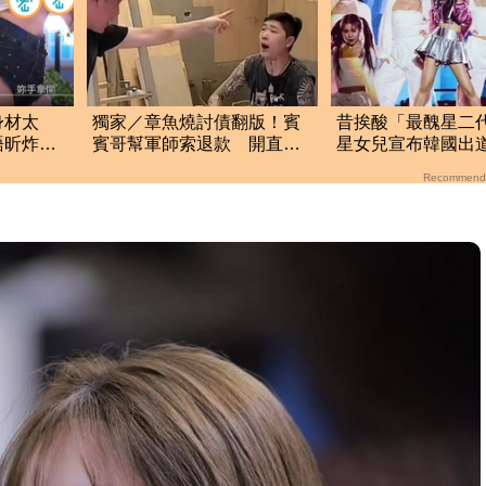
身材太
獨家／章魚燒討債翻版！賓
昔挨酸「最醜星二
語昕炸出
賓哥幫軍師索退款 開直播
星女兒宣布韓國出道
炒作店家急報案
逆襲成美女
Recommend