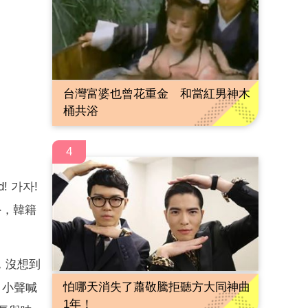
台灣富婆也曾花重金 和當紅男神木
桶共浴
4
! 가자!
外，韓籍
，沒想到
怕哪天消失了蕭敬騰拒聽方大同神曲
，小聲喊
1年！