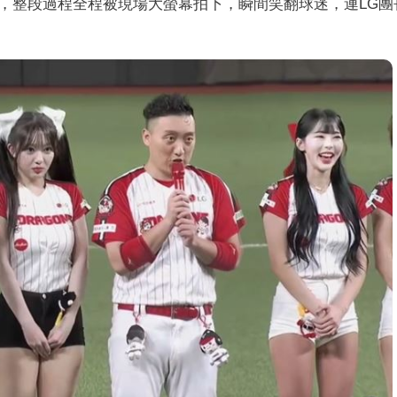
，整段過程全程被現場大螢幕拍下，瞬間笑翻球迷，連LG團