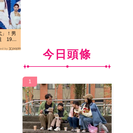
代」！男
 19歲
ed by
今日頭條
1