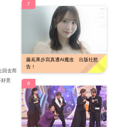
7
藤嶌果步寫真遭AI魔改 出版社怒
告！
走回去而
不好意
8