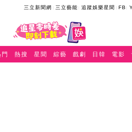
三立新聞網
三立藝能
追蹤娛樂星聞
FB
熱門
熱搜
星聞
綜藝
戲劇
日韓
電影