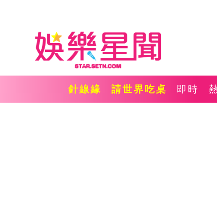
針線緣
請世界吃桌
即時