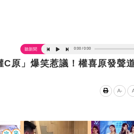
0:00
0:00
聽新聞
權C原」爆笑惹議！權喜原發聲
A-