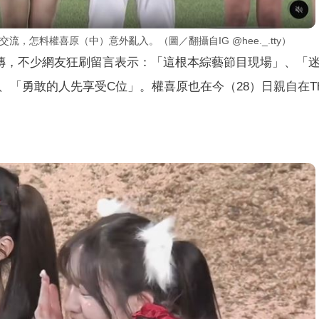
S啦啦隊交流，怎料權喜原（中）意外亂入。（圖／翻攝自IG @hee._.tty）
社團瘋傳，不少網友狂刷留言表示：「這根本綜藝節目現場」、「
勇敢的人先享受C位」。權喜原也在今（28）日親自在Thr