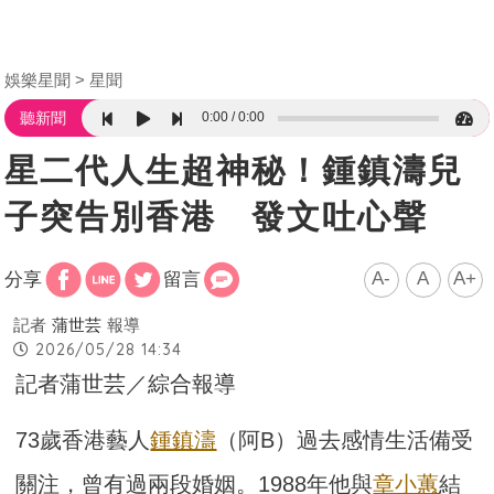
娛樂星聞
星聞
0:00
0:00
聽新聞
星二代人生超神秘！鍾鎮濤兒
子突告別香港 發文吐心聲
A-
A
A+
分享
留言
記者
蒲世芸
報導
2026/05/28 14:34
記者蒲世芸／綜合報導
73歲香港藝人
鍾鎮濤
（阿B）過去感情生活備受
關注，曾有過兩段婚姻。1988年他與
章小蕙
結