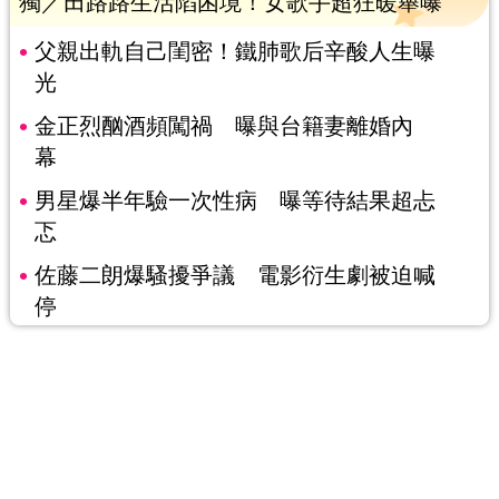
獨／田路路生活陷困境！女歌手超狂暖舉曝
父親出軌自己閨密！鐵肺歌后辛酸人生曝
光
金正烈酗酒頻闖禍 曝與台籍妻離婚內
幕
男星爆半年驗一次性病 曝等待結果超忐
忑
佐藤二朗爆騷擾爭議 電影衍生劇被迫喊
停