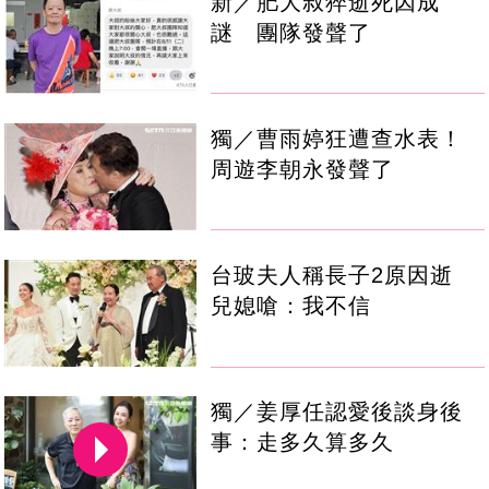
新／肥大叔猝逝死因成
謎 團隊發聲了
獨／曹雨婷狂遭查水表！
周遊李朝永發聲了
台玻夫人稱長子2原因逝
兒媳嗆：我不信
獨／姜厚任認愛後談身後
事：走多久算多久