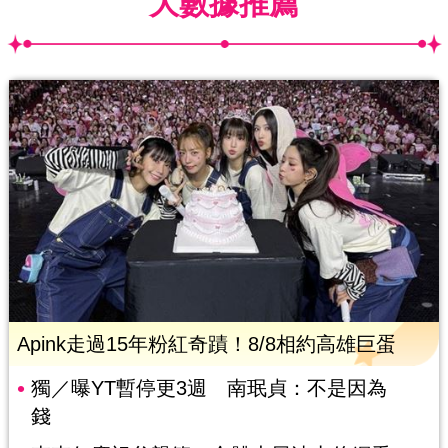
大數據推薦
Apink走過15年粉紅奇蹟！8/8相約高雄巨蛋
獨／曝YT暫停更3週 南珉貞：不是因為
錢