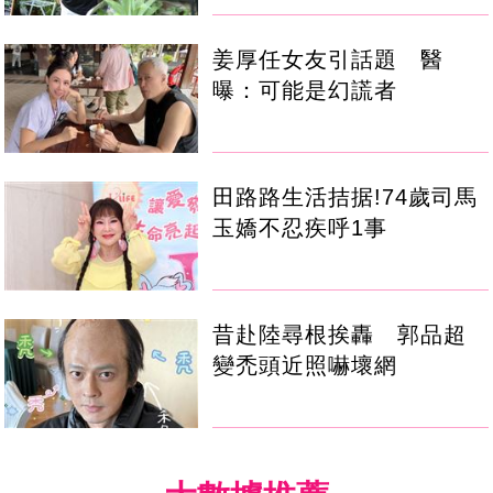
姜厚任女友引話題 醫
曝：可能是幻謊者
田路路生活拮据!74歲司馬
玉嬌不忍疾呼1事
昔赴陸尋根挨轟 郭品超
變禿頭近照嚇壞網