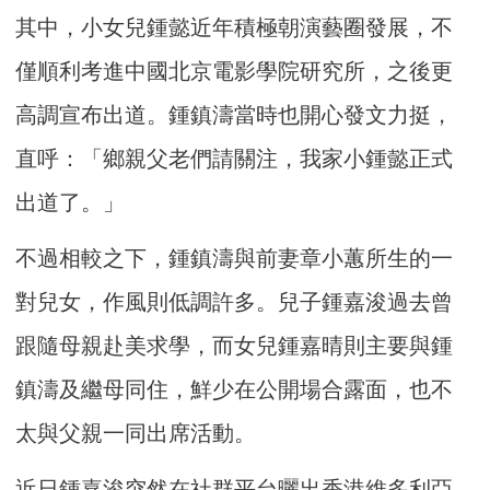
其中，小女兒鍾懿近年積極朝演藝圈發展，不
僅順利考進中國北京電影學院研究所，之後更
高調宣布出道。鍾鎮濤當時也開心發文力挺，
直呼：「鄉親父老們請關注，我家小鍾懿正式
出道了。」
不過相較之下，鍾鎮濤與前妻章小蕙所生的一
對兒女，作風則低調許多。兒子鍾嘉浚過去曾
跟隨母親赴美求學，而女兒鍾嘉晴則主要與鍾
鎮濤及繼母同住，鮮少在公開場合露面，也不
太與父親一同出席活動。
近日鍾嘉浚突然在社群平台曬出香港維多利亞