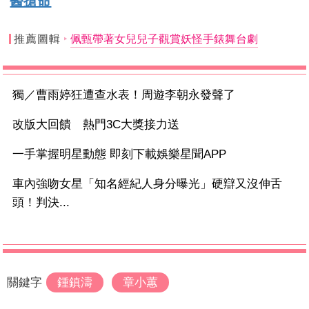
醫搶命
推薦圖輯
佩甄帶著女兒兒子觀賞妖怪手錶舞台劇
獨／曹雨婷狂遭查水表！周遊李朝永發聲了
改版大回饋 熱門3C大獎接力送
一手掌握明星動態 即刻下載娛樂星聞APP
車內強吻女星「知名經紀人身分曝光」硬辯又沒伸舌
頭！判決...
關鍵字
鍾鎮濤
章小蕙