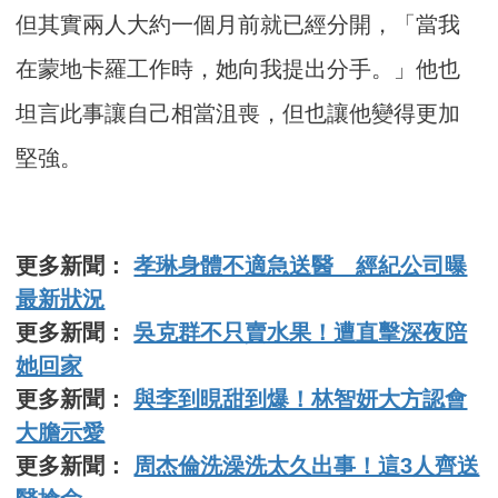
但其實兩人大約一個月前就已經分開，「當我
在蒙地卡羅工作時，她向我提出分手。」他也
坦言此事讓自己相當沮喪，但也讓他變得更加
堅強。
更多新聞：
孝琳身體不適急送醫 經紀公司曝
最新狀況
更多新聞：
吳克群不只賣水果！遭直擊深夜陪
她回家
更多新聞：
與李到晛甜到爆！林智妍大方認會
大膽示愛
更多新聞：
周杰倫洗澡洗太久出事！這3人齊送