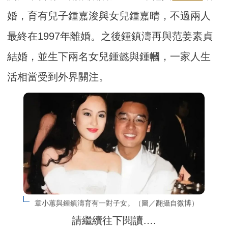
婚，育有兒子鍾嘉浚與女兒鍾嘉晴，不過兩人
最終在1997年離婚。之後鍾鎮濤再與范姜素貞
結婚，並生下兩名女兒鍾懿與鍾幗，一家人生
活相當受到外界關注。
章小蕙與鍾鎮濤育有一對子女。（圖／翻攝自微博）
請繼續往下閱讀….