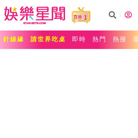
1
針線緣
請世界吃桌
即時
熱門
熱搜