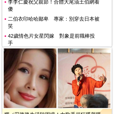
李李仁慶祝父親節！合體大尾油土伯網看
傻
二伯衣印哈哈鄙卑 專家：別穿去日本被
笑
42歲情色片女星閃嫁 對象是前職棒投
手