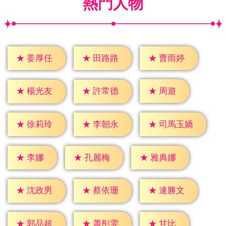
熱門人物
★
姜厚任
★
田路路
★
曹雨婷
★
周遊
★
楊光友
★
許常德
★
徐莉玲
★
李朝永
★
司馬玉嬌
★
李娜
★
孔麗梅
★
雅典娜
★
沈政男
★
蔡依珊
★
連勝文
★
甘比
★
郭品超
★
蕭彤雯