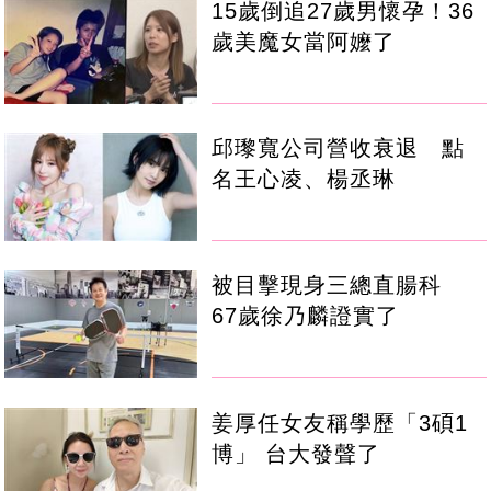
15歲倒追27歲男懷孕！36
歲美魔女當阿嬤了
邱瓈寬公司營收衰退 點
名王心凌、楊丞琳
被目擊現身三總直腸科
67歲徐乃麟證實了
姜厚任女友稱學歷「3碩1
博」 台大發聲了