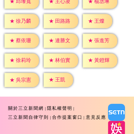
★
邱瓈寬
★
王心凌
★
楊丞琳
★
王燦
★
徐乃麟
★
田路路
★
蔡依珊
★
連勝文
★
張進芳
★
徐莉玲
★
林伯實
★
黃鐙輝
★
王凱
★
吳宗憲
關於三立新聞網
隱私權聲明
三立新聞自律守則
合作提案窗口
意見反應