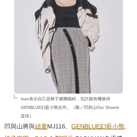
Isan表示自己是椅子樂團鐵粉，也許願有機會與
GENBLUE幻藍小熊合作。（圖／凹與山Our Shame
提供）
凹與山將與
頑童
MJ116、
GENBLUE
幻藍小熊
、