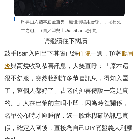
凹與山入圍本屆金曲獎「最佳演唱組合獎」，堪稱死
亡之組。（圖／凹與山Our Shame提供）
請繼續往下閱讀….
鼓手Isan入圍當下其實已經
住院
一週，頂著
腸胃
炎
與高燒收到恭喜訊息，大笑直呼：「原本還
很不舒服，突然收到許多恭喜訊息，得知入圍
了，整個人都好了。古老的沖喜傳說一定是真
的。」人在巴黎的主唱小凹，因為時差關係，
名單公布時才剛睡醒，還一臉迷糊確認訊息真
假，確定入圍後，直接為自己DIY煮盤義大利麵