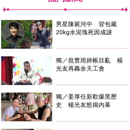
男星陳屍河中 背包藏
20kg水泥塊死因成謎
獨／批曹雨婷帳目亂 楊
光友再轟余天工會
獨／姜厚任新歡爆黑歷
史 楊光友怒揭內幕