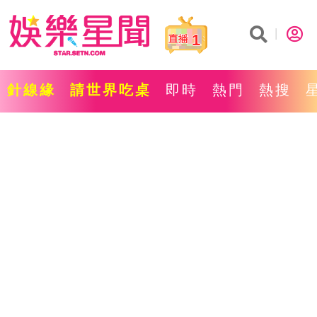
1
針線緣
請世界吃桌
即時
熱門
熱搜