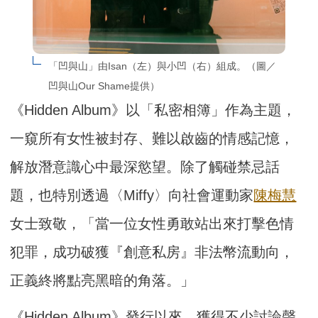
「凹與山」由Isan（左）與小凹（右）組成。（圖／
凹與山Our Shame提供）
《Hidden Album》以「私密相簿」作為主題，
一窺所有女性被封存、難以啟齒的情感記憶，
解放潛意識心中最深慾望。除了觸碰禁忌話
題，也特別透過〈Miffy〉向社會運動家
陳梅慧
女士致敬，「當一位女性勇敢站出來打擊色情
犯罪，成功破獲『創意私房』非法幣流動向，
正義終將點亮黑暗的角落。」
《Hidden Album》發行以來，獲得不少討論聲