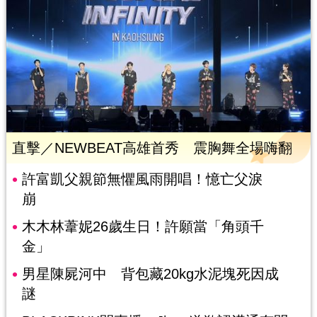
直擊／NEWBEAT高雄首秀 震胸舞全場嗨翻
許富凱父親節無懼風雨開唱！憶亡父淚
崩
木木林葦妮26歲生日！許願當「角頭千
金」
男星陳屍河中 背包藏20kg水泥塊死因成
謎