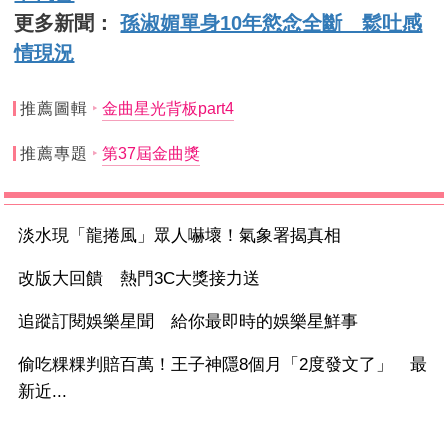
更多新聞：
孫淑媚單身10年慾念全斷 鬆吐感
情現況
推薦圖輯
金曲星光背板part4
推薦專題
第37屆金曲獎
淡水現「龍捲風」眾人嚇壞！氣象署揭真相
改版大回饋 熱門3C大獎接力送
追蹤訂閱娛樂星聞 給你最即時的娛樂星鮮事
偷吃粿粿判賠百萬！王子神隱8個月「2度發文了」 最
新近...