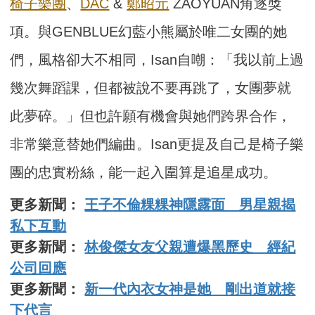
椅子樂團
、
DAC
&
鄭昭元
ZAOYUAN角逐獎
項。與GENBLUE幻藍小熊屬於唯二女團的她
們，風格卻大不相同，Isan自嘲：「我以前上過
幾次舞蹈課，但都被說不要再跳了，女團夢就
此夢碎。」但也許願有機會與她們跨界合作，
非常樂意替她們編曲。Isan更提及自己是椅子樂
團的忠實粉絲，能一起入圍算是追星成功。
更多新聞：
王子不倫粿粿神隱露面 男星親揭
私下互動
更多新聞：
林俊傑女友父親遭爆黑歷史 經紀
公司回應
更多新聞：
新一代內衣女神是她 剛出道就接
下代言