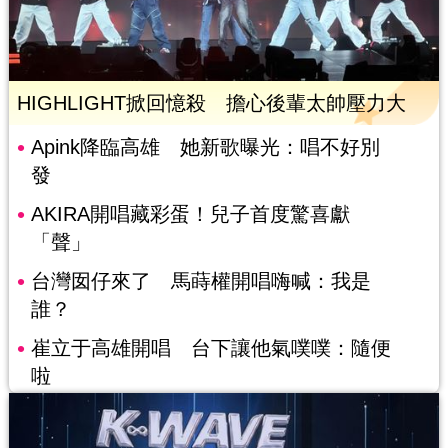
HIGHLIGHT掀回憶殺 擔心後輩太帥壓力大
Apink降臨高雄 她新歌曝光：唱不好別
發
AKIRA開唱藏彩蛋！兒子首度驚喜獻
「聲」
台灣囡仔來了 馬蒔權開唱嗨喊：我是
誰？
崔立于高雄開唱 台下讓他氣噗噗：隨便
啦