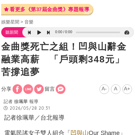
看更多《第37屆金曲獎》專題報導
娛樂星聞
音樂
0:00
0:00
聽新聞
金曲獎死亡之組！凹與山辭金
融業高薪 「戶頭剩348元」
苦撐追夢
A-
A
A+
分享
留言
記者
徐珮華
報導
2026/05/28 20:31
記者徐珮華／台北報導
電氣民謠女子雙人組合「
凹與山
Our Shame」