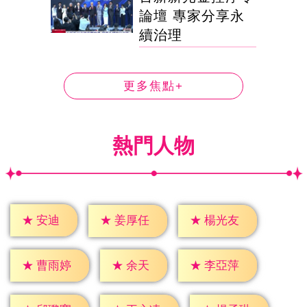
論壇 專家分享永
續治理
更多焦點+
熱門人物
★
安迪
★
姜厚任
★
楊光友
★
余天
★
曹雨婷
★
李亞萍