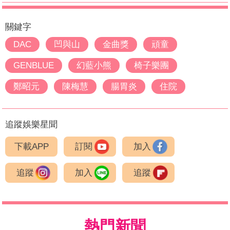
關鍵字
DAC
凹與山
金曲獎
頑童
GENBLUE
幻藍小熊
椅子樂團
鄭昭元
陳梅慧
腸胃炎
住院
追蹤娛樂星聞
下載APP
訂閱
加入
追蹤
加入
追蹤
熱門新聞