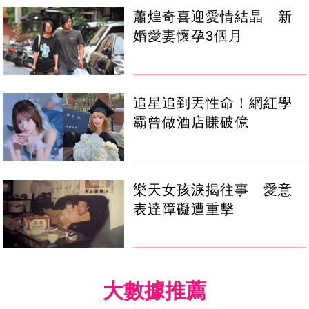
蕭煌奇喜迎愛情結晶 新
婚愛妻懷孕3個月
追星追到丟性命！網紅學
霸曾做酒店賺破億
樂天女孩淚揭往事 愛意
表達障礙遭重擊
大數據推薦