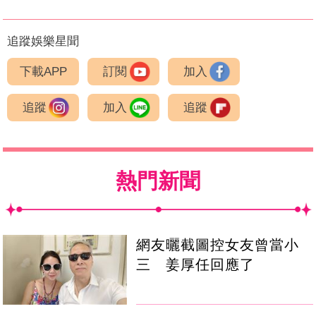
追蹤娛樂星聞
下載APP
訂閱
加入
追蹤
加入
追蹤
熱門新聞
網友曬截圖控女友曾當小
三 姜厚任回應了