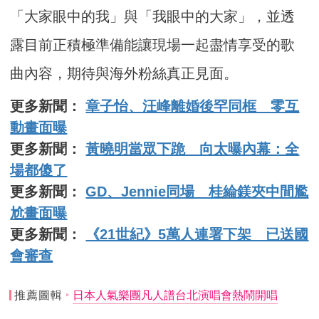
「大家眼中的我」與「我眼中的大家」，並透
露目前正積極準備能讓現場一起盡情享受的歌
曲內容，期待與海外粉絲真正見面。
更多新聞：
章子怡、汪峰離婚後罕同框 零互
動畫面曝
更多新聞：
黃曉明當眾下跪 向太曝內幕：全
場都傻了
更多新聞：
GD、Jennie同場 桂綸鎂夾中間尷
尬畫面曝
更多新聞：
《21世紀》5萬人連署下架 已送國
會審查
推薦圖輯
日本人氣樂團凡人譜台北演唱會熱鬧開唱