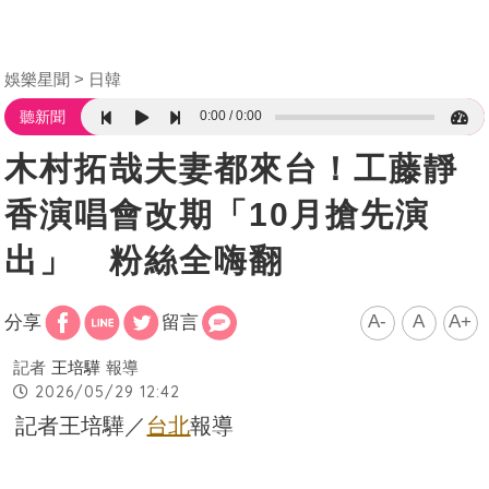
娛樂星聞
日韓
0:00
0:00
聽新聞
木村拓哉夫妻都來台！工藤靜
香演唱會改期「10月搶先演
出」 粉絲全嗨翻
A-
A
A+
分享
留言
記者
王培驊
報導
2026/05/29 12:42
記者王培驊／
台北
報導