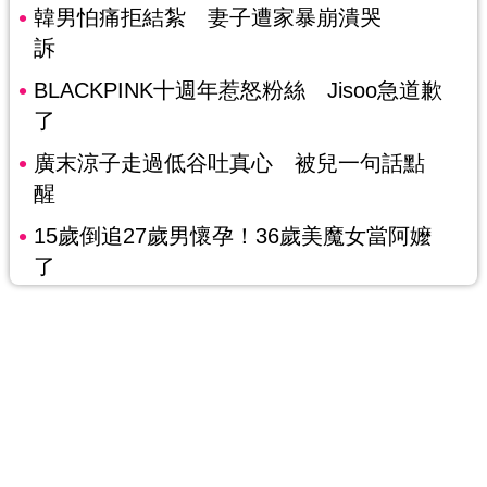
韓男怕痛拒結紮 妻子遭家暴崩潰哭
訴
BLACKPINK十週年惹怒粉絲 Jisoo急道歉
了
廣末涼子走過低谷吐真心 被兒一句話點
醒
15歲倒追27歲男懷孕！36歲美魔女當阿嬤
了