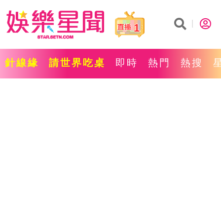
1
針線緣
請世界吃桌
即時
熱門
熱搜