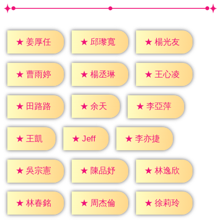
★
姜厚任
★
邱瓈寬
★
楊光友
★
曹雨婷
★
楊丞琳
★
王心凌
★
余天
★
田路路
★
李亞萍
★
Jeff
★
王凱
★
李亦捷
★
吳宗憲
★
陳品妤
★
林逸欣
★
林春銘
★
周杰倫
★
徐莉玲