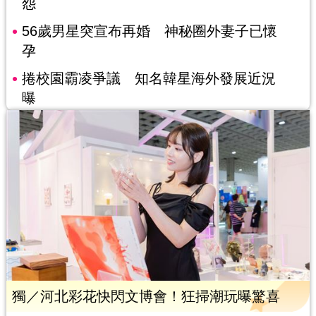
怨
56歲男星突宣布再婚 神秘圈外妻子已懷
孕
捲校園霸凌爭議 知名韓星海外發展近況
曝
獨／河北彩花快閃文博會！狂掃潮玩曝驚喜