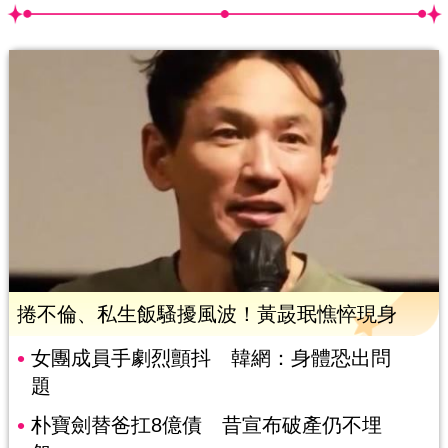
捲不倫、私生飯騷擾風波！黃晸珉憔悴現身
女團成員手劇烈顫抖 韓網：身體恐出問
題
朴寶劍替爸扛8億債 昔宣布破產仍不埋