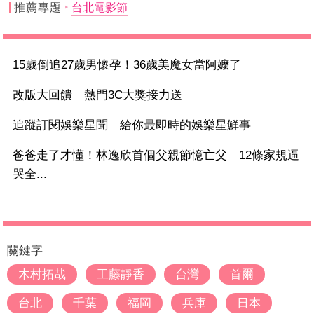
推薦專題
台北電影節
15歲倒追27歲男懷孕！36歲美魔女當阿嬤了
改版大回饋 熱門3C大獎接力送
追蹤訂閱娛樂星聞 給你最即時的娛樂星鮮事
爸爸走了才懂！林逸欣首個父親節憶亡父 12條家規逼
哭全...
關鍵字
木村拓哉
工藤靜香
台灣
首爾
台北
千葉
福岡
兵庫
日本