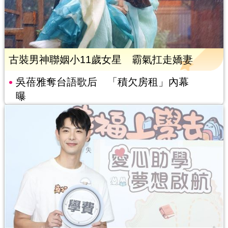
古裝男神聯姻小11歲女星 霸氣扛走嬌妻
吳蓓雅奪台語歌后 「積欠房租」內幕
曝