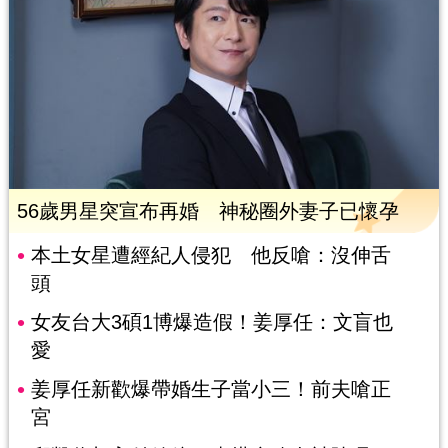
56歲男星突宣布再婚 神秘圈外妻子已懷孕
本土女星遭經紀人侵犯 他反嗆：沒伸舌
頭
女友台大3碩1博爆造假！姜厚任：文盲也
愛
姜厚任新歡爆帶婚生子當小三！前夫嗆正
宮