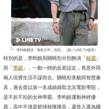
李昀銳飾演「海島少年」邢武。（圖／LINE TV提供）
特別的是，李昀銳與關曉彤分別飾演「
校霸
」
與「
學霸
」，一動一靜的反差設定，竟意外與
兩人現實生活不謀而合。關曉彤美貌與智慧兼
具，過去曾以第一名成績錄取北京電影學院，
是不折不扣的女神學霸。李昀銳運動神經優
異，高中不僅是籃球校隊隊長，還曾入選為國