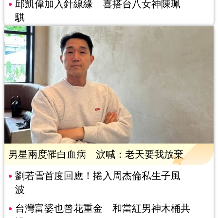
邱凱偉加入針線緣 喜搭台八女神陳珮
騏
男星兩度罹白血病 淚喊：老天要我放棄
劉若雪首度回應！捲入周杰倫私生子風
波
台灣富婆也曾花重金 和當紅男神木桶共