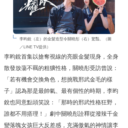
李昀銳（左）的金髮造型令關曉彤（右）驚豔。（圖
／LINE TV提供）
李昀銳首集以搶奪視線的亮眼金髮現身，全身
散發放蕩不羈的粗獷性格，關曉彤受訪曾說：
「若有機會交換角色，想挑戰邢武金毛的樣
子」認為那是最帥氣、最有個性的時期，李昀
銳也同意點頭笑說：「那時的邢武性格狂野，
誰都不用搭理！」劇中關曉彤詮釋從潑辣千金
變落魄女孩巨大反差感，充滿傲氣的神情讓李