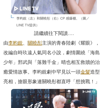
李昀銳（左）和關曉彤（右）CP 感爆棚。（圖／
LINE TV提供）
請繼續往下閱讀….
由
李昀銳
、
關曉彤
主演的青春陸劇《耀眼》，
改編自時玖遠人氣同名小說，劇情圍繞「海島
少年」邢武與「落難千金」晴也相互救贖的治
癒愛情故事。李昀銳劇中罕見以一頭
金髮
造型
亮相，搶眼形象連關曉彤都直呼「想挑戰！」