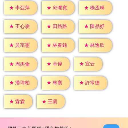
★
李亞萍
★
邱瓈寬
★
楊丞琳
★
王心凌
★
田路路
★
陳品妤
★
吳宗憲
★
林春銘
★
林逸欣
★
卓偉
★
宣云
★
周杰倫
★
林襄
★
潘瑋柏
★
許常德
★
霖霖
★
王凱