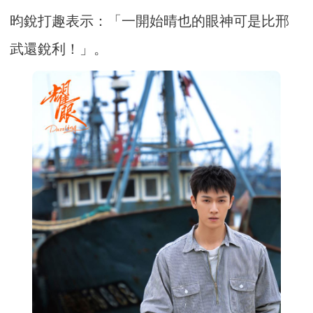
昀銳打趣表示：「一開始晴也的眼神可是比邢
武還銳利！」。