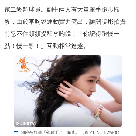
家二級籃球員。劇中兩人有大量牽手跑步橋
段，由於李昀銳運動實力突出，讓關曉彤拍攝
前忍不住頻頻提醒李昀銳：「你記得跑慢一
點！慢一點！」互動相當逗趣。
關曉彤飾演「落難千金」晴也。（圖／LINE TV提供）