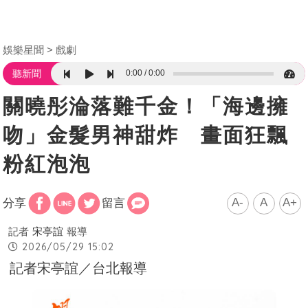
娛樂星聞
戲劇
0:00
0:00
聽新聞
關曉彤淪落難千金！「海邊擁
吻」金髮男神甜炸 畫面狂飄
粉紅泡泡
A-
A
A+
分享
留言
記者
宋亭誼
報導
2026/05/29 15:02
記者宋亭誼／台北報導