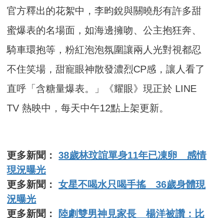
官方釋出的花絮中，李昀銳與關曉彤有許多甜
蜜爆表的名場面，如海邊擁吻、公主抱狂奔、
騎車環抱等，粉紅泡泡氛圍讓兩人光對視都忍
不住笑場，甜寵眼神散發濃烈CP感，讓人看了
直呼「含糖量爆表。」《耀眼》現正於 LINE
TV 熱映中，每天中午12點上架更新。
更多新聞：
38歲林玟誼單身11年已凍卵 感情
現況曝光
更多新聞：
女星不喝水只喝手搖 36歲身體現
況曝光
更多新聞：
陸劇雙男神見家長 楊洋被讚：比