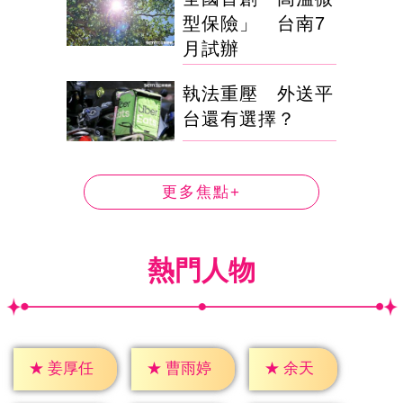
型保險」 台南7
月試辦
執法重壓 外送平
台還有選擇？
更多焦點+
熱門人物
★
余天
★
姜厚任
★
曹雨婷