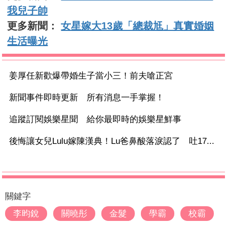
我兒子帥
更多新聞：
女星嫁大13歲「總裁尪」真實婚姻
生活曝光
姜厚任新歡爆帶婚生子當小三！前夫嗆正宮
新聞事件即時更新 所有消息一手掌握！
追蹤訂閱娛樂星聞 給你最即時的娛樂星鮮事
後悔讓女兒Lulu嫁陳漢典！Lu爸鼻酸落淚認了 吐17...
關鍵字
李昀銳
關曉彤
金髮
學霸
校霸