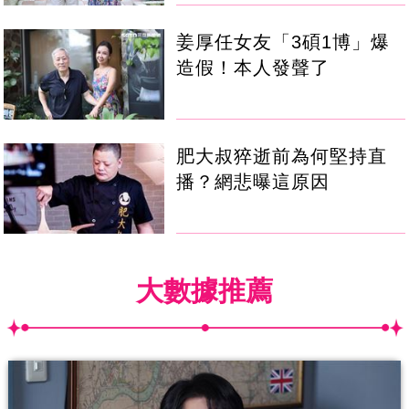
姜厚任女友「3碩1博」爆
造假！本人發聲了
肥大叔猝逝前為何堅持直
播？網悲曝這原因
大數據推薦