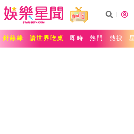
1
針線緣
請世界吃桌
即時
熱門
熱搜