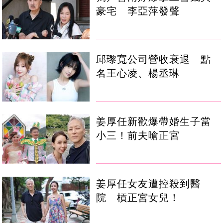
豪宅 李亞萍發聲
邱瓈寬公司營收衰退 點
名王心凌、楊丞琳
姜厚任新歡爆帶婚生子當
小三！前夫嗆正宮
姜厚任女友遭控殺到醫
院 槓正宮女兒！