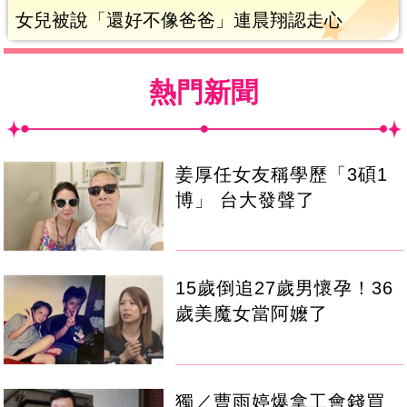
女兒被說「還好不像爸爸」連晨翔認走心
熱門新聞
姜厚任女友稱學歷「3碩1
博」 台大發聲了
15歲倒追27歲男懷孕！36
歲美魔女當阿嬤了
獨／曹雨婷爆拿工會錢買