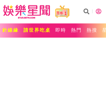
1
針線緣
請世界吃桌
即時
熱門
熱搜