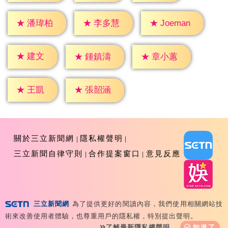
★
潘瑋柏
★
李多慧
★
Joeman
★
建文
★
鍾鎮濤
★
章小蕙
★
王凱
★
張韶涵
關於三立新聞網
隱私權聲明
三立新聞自律守則
合作提案窗口
意見反應
三立新聞網
為了提供更好的閱讀內容，我們使用相關網站技
Copyright ©2026 Sanlih E-Television All Rights
術來改善使用者體驗，也尊重用戶的隱私權，特別提出聲明。
Reserved 版權所有 盜用必究 台北市內湖區舊宗路一段159
了解最新隱私權聲明
知道了