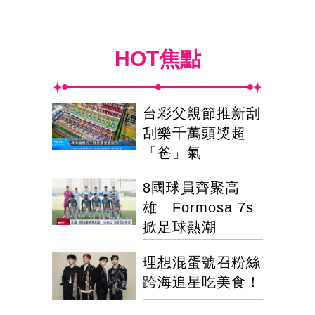
HOT焦點
台彩父親節推新刮
刮樂千萬頭獎超
「爸」氣
8國球員齊聚高
雄 Formosa 7s
掀足球熱潮
理想混蛋號召粉絲
跨海追星吃美食！