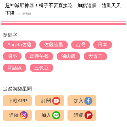
超神減肥神器！橘子不要直接吃，加點這個！體重天天
下降
PR・新素簡
關鍵字
Angela佐藤
佐藤綾里
台灣
日本
國小
營養午餐
滷肉飯
大胃王
電話線
三色豆
追蹤娛樂星聞
下載APP
訂閱
加入
追蹤
加入
追蹤