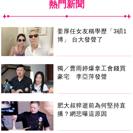
熱門新聞
姜厚任女友稱學歷「3碩1
博」 台大發聲了
獨／曹雨婷爆拿工會錢買
豪宅 李亞萍發聲
肥大叔猝逝前為何堅持直
播？網悲曝這原因