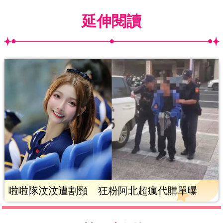
延伸閱讀
啦啦隊汶汶遭割頸 狂粉阿北超瘋代購單曝