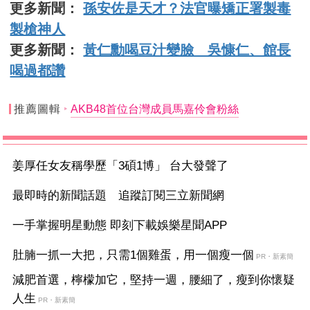
更多新聞：
孫安佐是天才？法官曝矯正署製毒
製槍神人
更多新聞：
黃仁勳喝豆汁變臉 吳慷仁、館長
喝過都讚
推薦圖輯
AKB48首位台灣成員馬嘉伶會粉絲
姜厚任女友稱學歷「3碩1博」 台大發聲了
最即時的新聞話題 追蹤訂閱三立新聞網
一手掌握明星動態 即刻下載娛樂星聞APP
肚腩一抓一大把，只需1個雞蛋，用一個瘦一個
PR・新素簡
減肥首選，檸檬加它，堅持一週，腰細了，瘦到你懷疑
人生
PR・新素簡