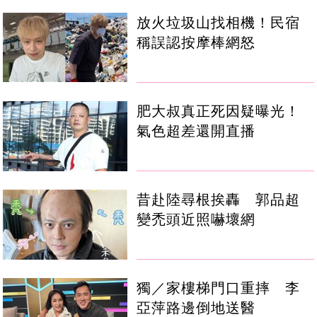
放火垃圾山找相機！民宿
稱誤認按摩棒網怒
肥大叔真正死因疑曝光！
氣色超差還開直播
昔赴陸尋根挨轟 郭品超
變禿頭近照嚇壞網
獨／家樓梯門口重摔 李
亞萍路邊倒地送醫