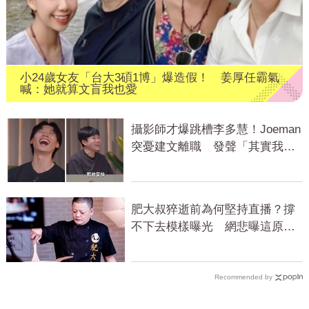
小24歲女友「台大3碩1博」爆造假！ 姜厚任霸氣
喊：她就算文盲我也愛
攝影師才爆跳槽李多慧！Joeman
突憂建文離職 發聲「其實我很
清楚」
肥大叔猝逝前為何堅持直播？撐
不下去模樣曝光 網悲曝這原因
才變粉絲
Recommended by