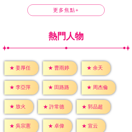
更多焦點+
熱門人物
★
余天
★
姜厚任
★
曹雨婷
★
李亞萍
★
田路路
★
周杰倫
★
放火
★
許常德
★
郭品超
★
卓偉
★
宣云
★
吳宗憲