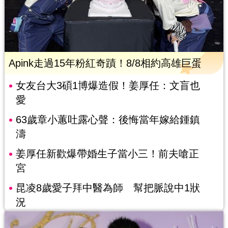
Apink走過15年粉紅奇蹟！8/8相約高雄巨蛋
女友台大3碩1博爆造假！姜厚任：文盲也
愛
63歲章小蕙吐露心聲：後悔當年嫁給鍾鎮
濤
姜厚任新歡爆帶婚生子當小三！前夫嗆正
宮
昆凌8歲愛子拜中醫為師 幫把脈說中1狀
況