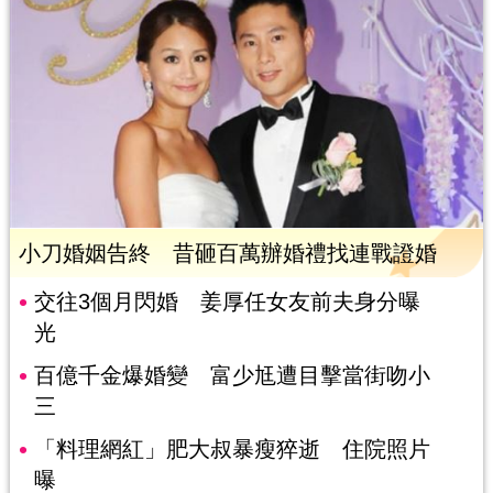
小刀婚姻告終 昔砸百萬辦婚禮找連戰證婚
交往3個月閃婚 姜厚任女友前夫身分曝
光
百億千金爆婚變 富少尪遭目擊當街吻小
三
「料理網紅」肥大叔暴瘦猝逝 住院照片
曝