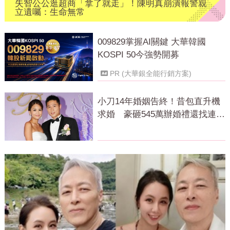
失智公公逛超商「拿了就走」！陳明真崩潰報警親
立遺囑：生命無常
009829掌握AI關鍵 大華韓國
KOSPI 50今強勢開募
PR (大華銀全能行銷方案)
小刀14年婚姻告終！昔包直升機
求婚 豪砸545萬辦婚禮還找連戰
證婚