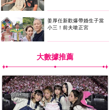
姜厚任新歡爆帶婚生子當
小三！前夫嗆正宮
大數據推薦