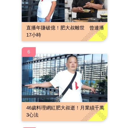
直播年賺破億！肥大叔離世 曾連播
17小時
6
46歲料理網紅肥大叔逝！月業績千萬
3心法