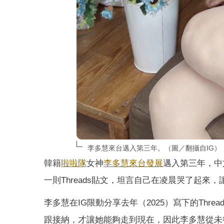
李多慧來台邁入第三年。（圖／翻攝自IG）
韓籍
啦啦隊
女神
李多慧
來台發展
邁入第三年，中
一則Threads貼文，坦言自己在凌晨哭了起來
李多慧在IG限動分享去年（2025）寫下的Th
跟接納，才讓她能夠走到現在，因此李多慧從未