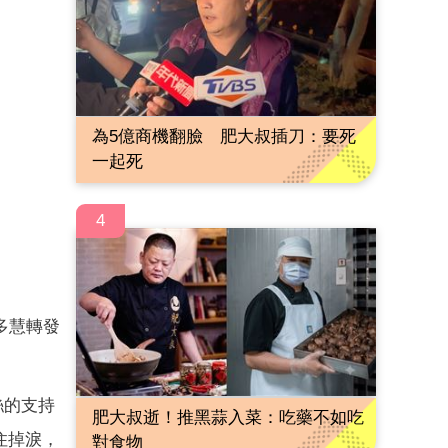
為5億商機翻臉 肥大叔插刀：要死
一起死
4
多慧轉發
絲的支持
肥大叔逝！推黑蒜入菜：吃藥不如吃
住掉淚，
對食物