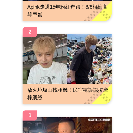
Apink走過15年粉紅奇蹟！8/8相約高
雄巨蛋
2
放火垃圾山找相機！民宿稱誤認按摩
棒網怒
3