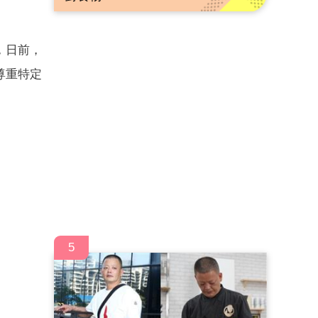
，日前，
尊重特定
5