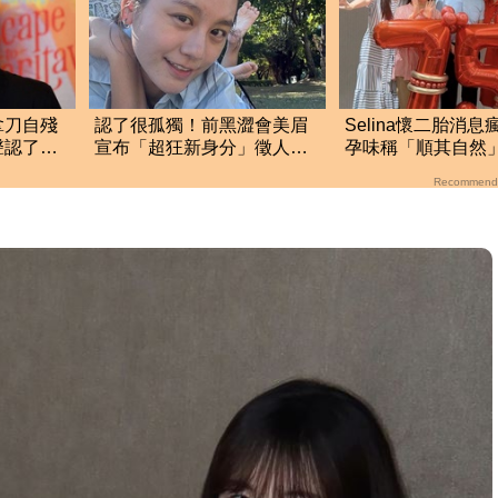
拿刀自殘
認了很孤獨！前黑澀會美眉
Selina懷二胎消
聲認了：
宣布「超狂新身分」徵人
孕味稱「順其自然
高額佣金曝光
後狀態曝光
Recommend