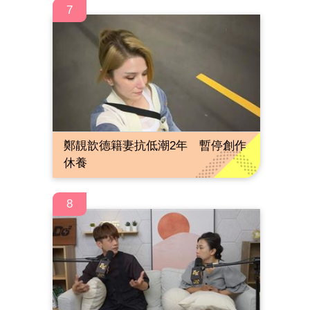
7
鄭靚歆德籍妻抗低潮2年 暫停創作
休養
8