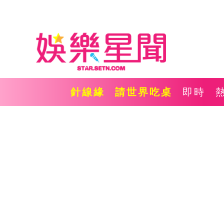
針線緣
請世界吃桌
即時