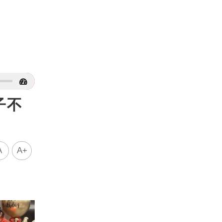
子不
A
A+