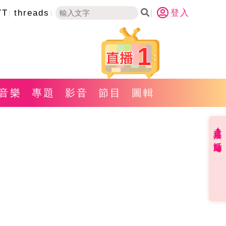
YT
threads
登入
1
音樂
專題
影音
節目
圖輯
直播✦活動