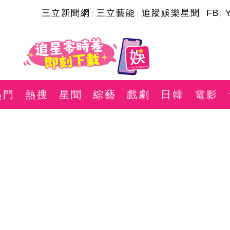
三立新聞網
三立藝能
追蹤娛樂星聞
FB
熱門
熱搜
星聞
綜藝
戲劇
日韓
電影