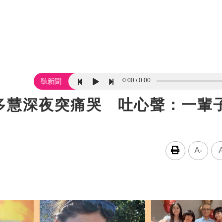
0:00
0:00
聽新聞
多慧深夜突痛哭 吐心聲：一輩
A-