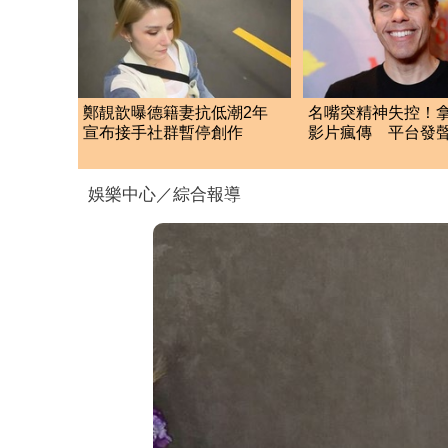
鄭靚歆曝德籍妻抗低潮2年
名嘴突精神失控！
宣布接手社群暫停創作
影片瘋傳 平台發
人工審核出包
娛樂中心／綜合報導