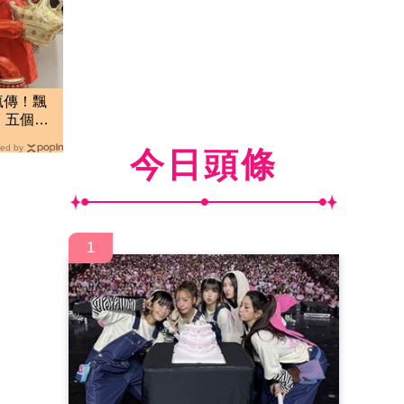
息瘋傳！飄
」五個月
ed by
今日頭條
1