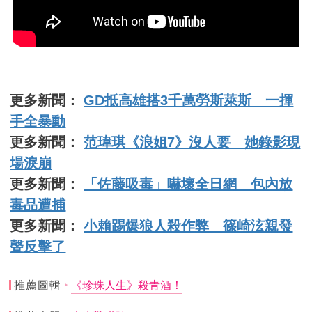
更多新聞：
GD抵高雄搭3千萬勞斯萊斯 一揮
手全暴動
更多新聞：
范瑋琪《浪姐7》沒人要 她錄影現
場淚崩
更多新聞：
「佐藤吸毒」嚇壞全日網 包內放
毒品遭捕
更多新聞：
小賴踢爆狼人殺作弊 篠崎泫親發
聲反擊了
推薦圖輯
《珍珠人生》殺青酒！