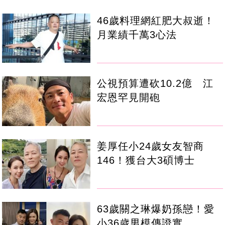
46歲料理網紅肥大叔逝！
月業績千萬3心法
公視預算遭砍10.2億 江
宏恩罕見開砲
姜厚任小24歲女友智商
146！獲台大3碩博士
63歲關之琳爆奶孫戀！愛
小36歲男模傳證實