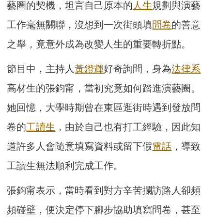
藝圈的契機，坦言自己原本的
人生
規劃與演藝
工作毫無關聯，沒想到一次街頭填
問卷
的善意
之舉，竟意外成為改變人生的重要轉折點。
節目中，主持人
黃鐙輝
好奇詢問，身為
法律系
高材生的張鈞甯，當初究竟如何踏進演藝圈。
她回憶，大學時期曾在東區逛街時遇到發放問
卷的
工讀生
，由於自己也有打工經驗，因此知
道許多人會隨意填寫資料或留下假
電話
，導致
工讀生無法順利完成工作。
張鈞甯表示，當時看到對方辛苦攔訪路人卻頻
頻碰壁，便決定停下腳步協助填寫問卷，甚至