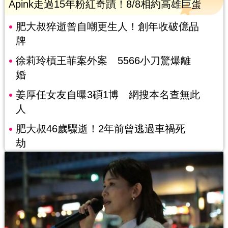
Apink走過15年粉紅奇蹟！8/8相約高雄巨蛋
肥大叔猝逝曾自嘲更生人！創年收破億品
牌
徐莉玲槓王菲案外案 5566小刀驚爆離
婚
姜厚任女友自曝3碩1博 網搜本名查無此
人
肥大叔46歲驟逝！2年前曾逃過車禍死
劫