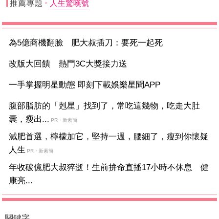
推薦專題
人生驚嘆號
為5億商機翻臉 肥大叔插刀：要死一起死
改版大回饋 熱門3C大獎接力送
一手掌握明星動態 即刻下載娛樂星聞APP
腹部脂肪的「剋星」找到了，常吃這幾物，吃走大肚
囊，瘦出...
PR・新素簡
減肥首選，檸檬加它，堅持一週，腰細了，瘦到你懷疑
人生
PR・新素簡
年收破億肥大叔猝逝！生前拚命直播17小時不休息 健
康亮...
關鍵字