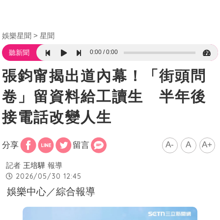
娛樂星聞
星聞
0:00
0:00
聽新聞
張鈞甯揭出道內幕！「街頭問
卷」留資料給工讀生 半年後
接電話改變人生
A-
A
A+
分享
留言
記者
王培驊
報導
2026/05/30 12:45
娛樂中心／綜合報導