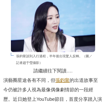
張鈞甯談到入行過程，半年後出現驚人反轉。（圖／
記者趙于瑩攝影）
請繼續往下閱讀….
演藝圈星途各有不同，但
張鈞甯
的出道故事至
今仍被許多人視為最像偶像劇情節的一段經
歷。近日她登上YouTube節目，首度分享踏入演