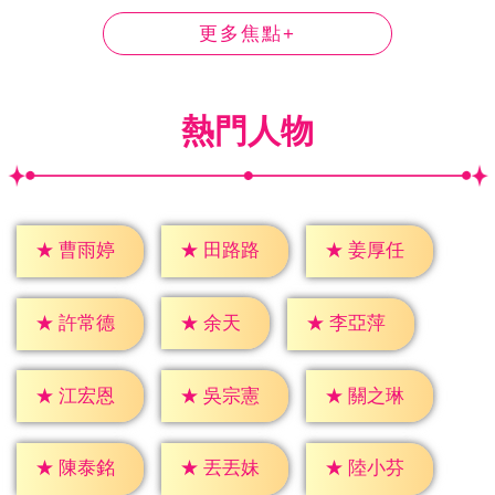
更多焦點+
熱門人物
★
曹雨婷
★
田路路
★
姜厚任
★
余天
★
許常德
★
李亞萍
★
江宏恩
★
吳宗憲
★
關之琳
★
陳泰銘
★
丟丟妹
★
陸小芬