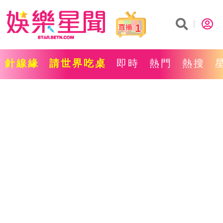
1
針線緣
請世界吃桌
即時
熱門
熱搜