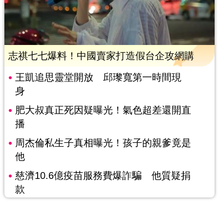
志祺七七爆料！中國賣家打造假台企攻網購
王凱追思靈堂開放 邱瓈寬第一時間現
身
肥大叔真正死因疑曝光！氣色超差還開直
播
周杰倫私生子真相曝光！孩子的親爹竟是
他
慈濟10.6億疫苗服務費爆詐騙 他質疑捐
款