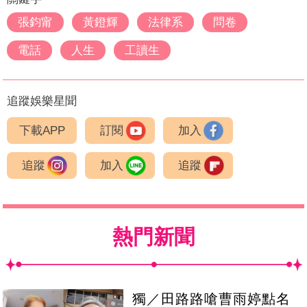
張鈞甯
黃鐙輝
法律系
問卷
電話
人生
工讀生
追蹤娛樂星聞
下載APP
訂閱
加入
追蹤
加入
追蹤
熱門新聞
獨／田路路嗆曹雨婷點名