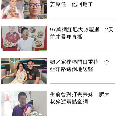
姜厚任 他回應了
97萬網紅肥大叔驟逝 2天
前才暴瘦直播
獨／家樓梯門口重摔 李
亞萍路邊倒地送醫
生前曾對打丟丟妹 肥大
叔猝逝震撼全網