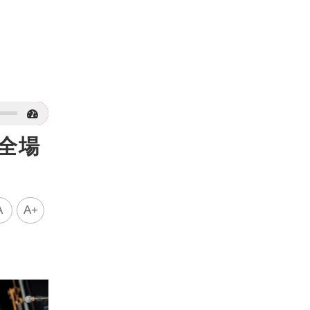
求全場
A
A+