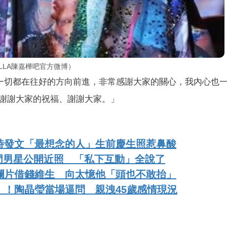
LLA陳嘉樺吧官方微博）
「一切都在往好的方向前進，非常感謝大家的關心，我內心也
謝謝大家的祝福、謝謝大家。」
時發文「最想念的人」生前慶生照惹鼻酸
門男星公開近照 「私下互動」全說了
爛片借錢維生 向太憶他「頭也不敢抬」
」！陶晶瑩當場逼問 親洩45歲感情現況