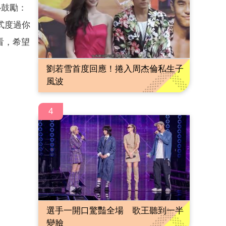
心鼓勵：
式度過你
看，希望
劉若雪首度回應！捲入周杰倫私生子
風波
4
選手一開口驚豔全場 歌王聽到一半
變臉