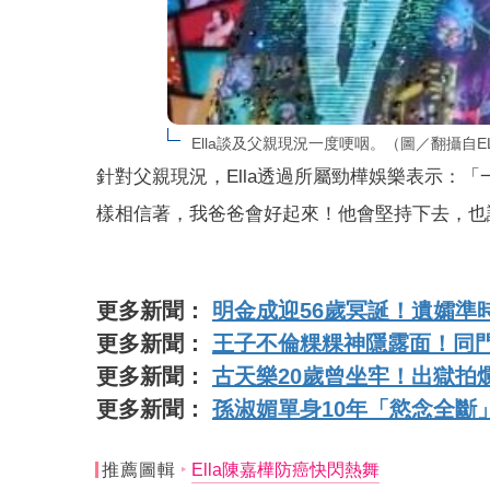
Ella談及父親現況一度哽咽。（圖／翻攝自E
針對父親現況，Ella透過所屬勁樺娛樂表示：
樣相信著，我爸爸會好起來！他會堅持下去，也
更多新聞：
明金成迎56歲冥誕！遺孀準
更多新聞：
王子不倫粿粿神隱露面！同
更多新聞：
古天樂20歲曾坐牢！出獄拍
更多新聞：
孫淑媚單身10年「慾念全斷
推薦圖輯
Ella陳嘉樺防癌快閃熱舞