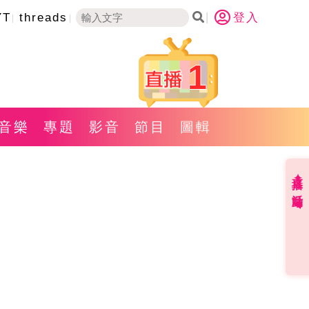
YT
threads
登入
1
音樂
專題
影音
節目
圖輯
直播✦活動