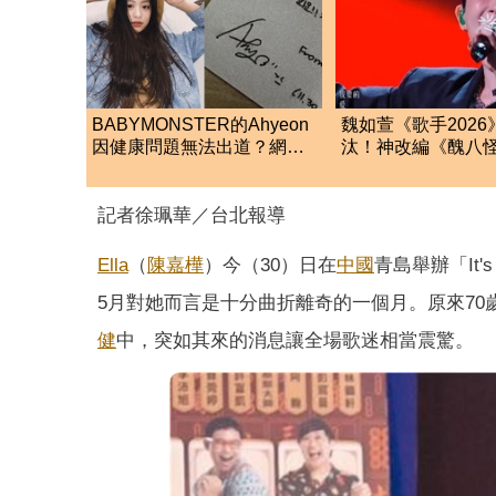
BABYMONSTER的Ahyeon
魏如萱《歌手2026
因健康問題無法出道？網曬
汰！神改編《醜八
「親筆信曝現況」
底 網全怒了
記者徐珮華／台北報導
Ella
（
陳嘉樺
）今（30）日在
中國
青島舉辦「It'
5月對她而言是十分曲折離奇的一個月。原來70
健
中，突如其來的消息讓全場歌迷相當震驚。