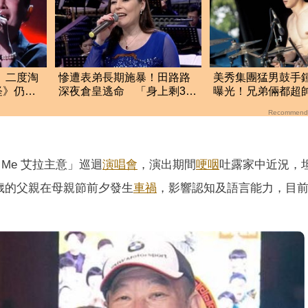
》二度淘
慘遭表弟長期施暴！田路路
美秀集團猛男鼓手
怪》仍墊
深夜倉皇逃命 「身上剩3千
曝光！兄弟倆都超
元」流浪街頭
客祭」將首度合體
Recommend
s Me 艾拉主意」巡迴
演唱會
，演出期間
哽咽
吐露家中近況，
歲的父親在母親節前夕發生
車禍
，影響認知及語言能力，目