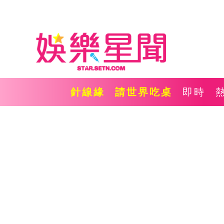
針線緣
請世界吃桌
即時