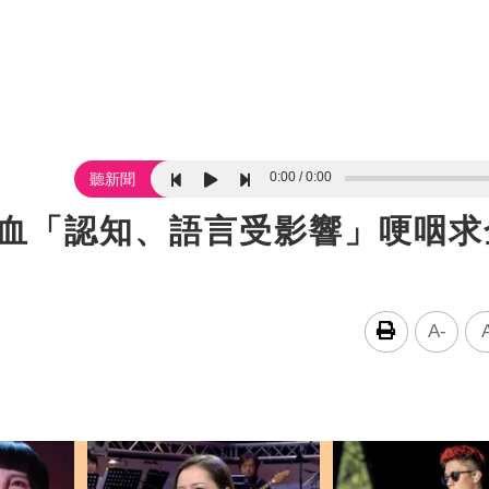
0:00
0:00
聽新聞
腦出血「認知、語言受影響」哽咽
A-