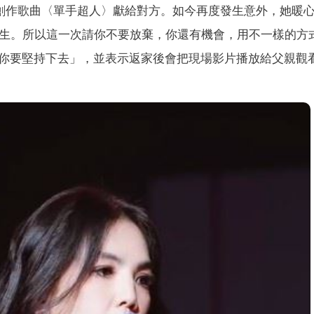
此創作歌曲〈單手超人〉獻給對方。如今再度發生意外，她暖
人生。所以這一次請你不要放棄，你還有機會，用不一樣的方
你要堅持下去」，並表示返家後會把現場影片播放給父親觀