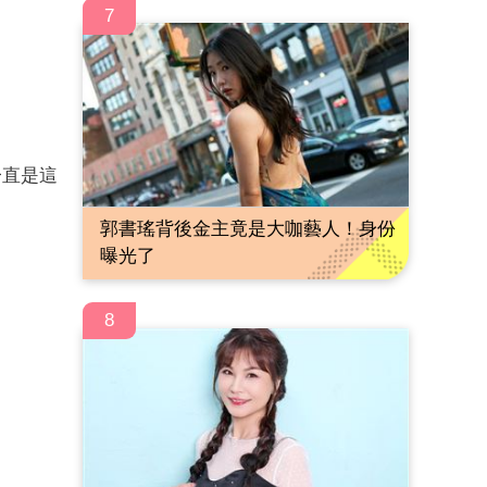
7
一直是這
郭書瑤背後金主竟是大咖藝人！身份
曝光了
8