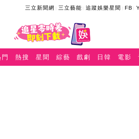
三立新聞網
三立藝能
追蹤娛樂星聞
FB
熱門
熱搜
星聞
綜藝
戲劇
日韓
電影