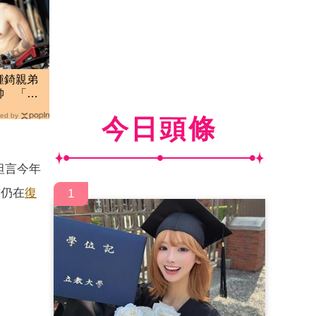
鍾錡親弟
帥 「海
ed by
今日頭條
坦言今年
前仍在
復
1