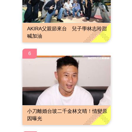
AKIRA父親節來台 兒子學林志玲甜
喊加油
6
小刀離婚台玻二千金林文晴！情變原
因曝光