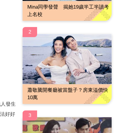
Mina同學發聲 揭她19歲半工半讀考
上名校
2
蕭敬騰開餐廳被當盤子？房東溢價快
10萬
他人發生
法好好
3