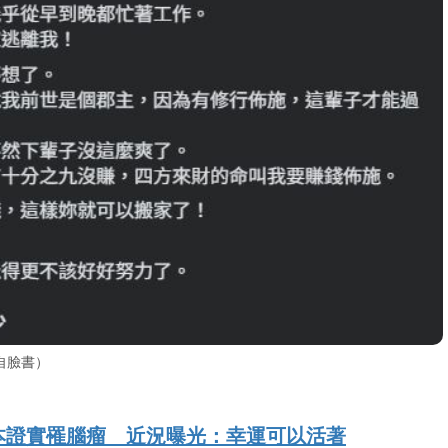
自臉書）
本證實罹腦瘤 近況曝光：幸運可以活著