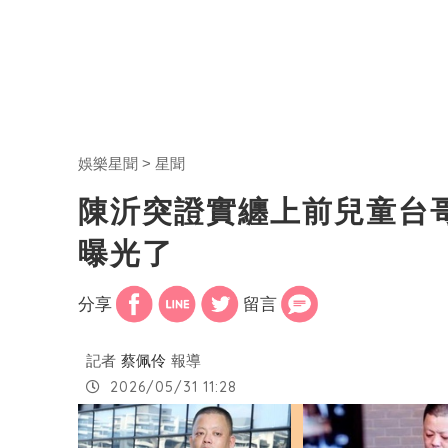
娛樂星聞
星聞
陳沂突證實纏上前兒童台
曝光了
分享
留言
記者
蔡佩伶
報導
2026/05/31 11:28