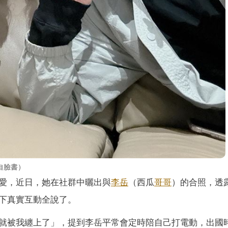
自臉書）
愛，近日，她在社群中曬出與
李岳
（西瓜
哥哥
）的合照，透
下真實互動全說了。
就被我纏上了」，提到李岳平常會定時陪自己打電動，出國