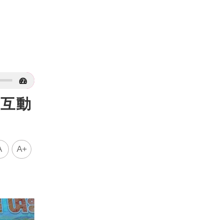
下互動
A
A+