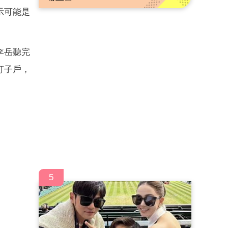
示可能是
李岳聽完
釘子戶，
5