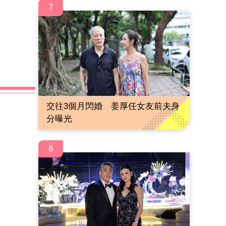
7
交往3個月閃婚 姜厚任女友前夫身
分曝光
8