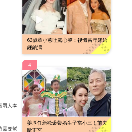
63歲章小蕙吐露心聲：後悔當年嫁給
鍾鎮濤
4
露兩人本
姜厚任新歡爆帶婚生子當小三！前夫
時需要幫
嗆正宮