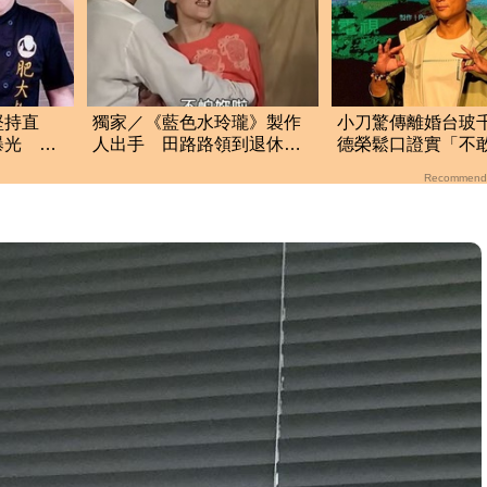
堅持直
獨家／《藍色水玲瓏》製作
小刀驚傳離婚台玻
曝光 網
人出手 田路路領到退休
德榮鬆口證實「不
絲
金！隱忍6年吐內幕
問」：家族風波很
Recommend