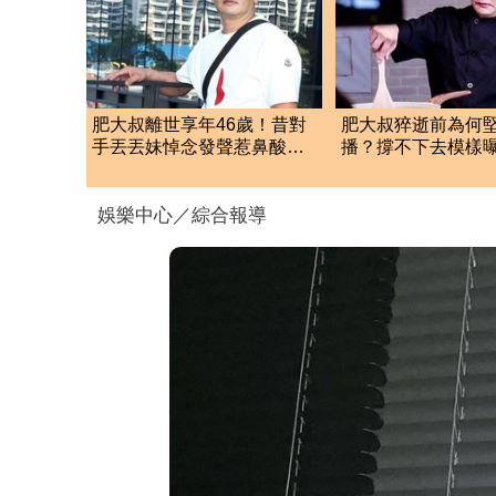
肥大叔離世享年46歲！昔對
肥大叔猝逝前為何
手丟丟妹悼念發聲惹鼻酸：
播？撐不下去模樣
輝哥一路好走
悲曝這原因才變粉
娛樂中心／綜合報導