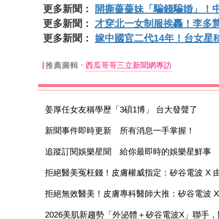
更多新聞：
開撕薔薔妹「騙錢騙婚」！
更多新聞：
才穿北一女制服挨轟！李多
更多新聞：
嫁中國官二代14年！台女星
推薦圖輯
西瓜哥哥三立新聞網專訪
姜厚任女友稱學歷「3碩1博」 台大發聲了
新聞事件即時更新 所有消息一手掌握！
追蹤訂閱娛樂星聞 給你最即時的娛樂星鮮事
拒絕醫美冤枉錢！皮膚權威指定：矽谷電波 X 由內
拒絕無效醫美！皮膚專科醫師大推：矽谷電波 X 讓
2026美肌新趨勢「外泌體＋矽谷電波X」聯手，開