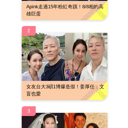
Apink走過15年粉紅奇蹟！8/8相約高
雄巨蛋
2
女友台大3碩1博爆造假！姜厚任：文
盲也愛
3