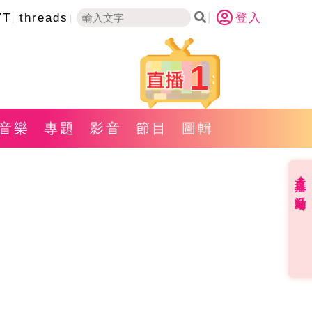
YT
threads
登入
1
音樂
專題
影音
節目
圖輯
直播✦活動