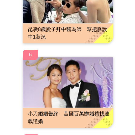
昆凌8歲愛子拜中醫為師 幫把脈說
中1狀況
6
小刀婚姻告終 昔砸百萬辦婚禮找連
戰證婚