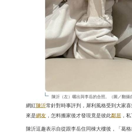
陳沂（左）曬出與李岳的合照。（圖／翻攝
網紅
陳沂
常針對時事評判，犀利風格受到大家喜
來是
網友
，怎料搬家後才發現竟是彼此
鄰居
，私
陳沂逗趣表示自從跟李岳住同棟大樓後，「葛格