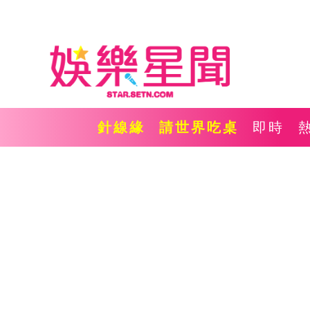
針線緣
請世界吃桌
即時