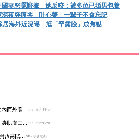
中國妻怒曬證據 她反咬：被多位已婚男包養
慧深夜突痛哭 吐心聲：一輩子不會忘記
移居海外近況曝 尪「罕露臉」成焦點
而外養...
PR・矽谷電波X
肌膚由...
PR・矽谷電波X
啟高階...
PR・矽谷電波X