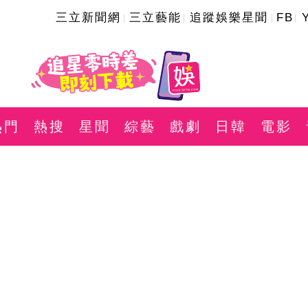
三立新聞網
三立藝能
追蹤娛樂星聞
FB
熱門
熱搜
星聞
綜藝
戲劇
日韓
電影