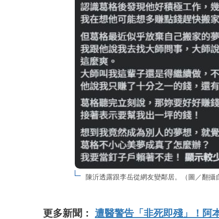
陳沂透露跟李岳從網友變鄰居。（圖／翻攝
更多新聞：
遭醫警告「非死即殘」！阿