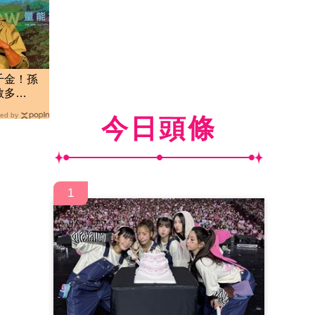
千金！孫
敢多
大
ed by
今日頭條
1