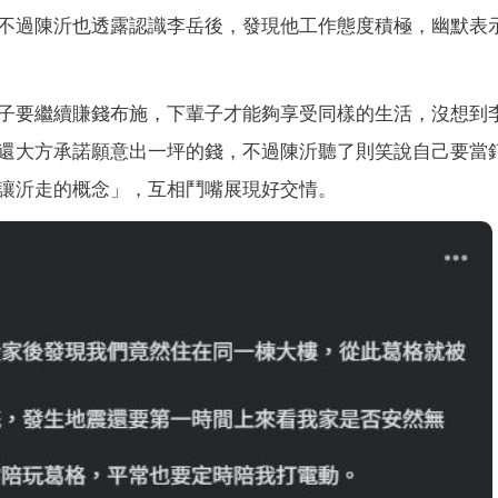
不過陳沂也透露認識李岳後，發現他工作態度積極，幽默表
子要繼續賺錢布施，下輩子才能夠享受同樣的生活，沒想到
還大方承諾願意出一坪的錢，不過陳沂聽了則笑說自己要當
讓沂走的概念」，互相鬥嘴展現好交情。