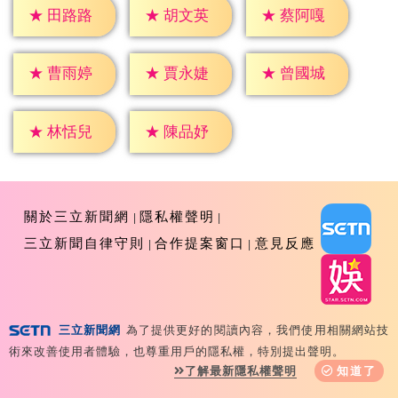
★
田路路
★
胡文英
★
蔡阿嘎
★
曹雨婷
★
賈永婕
★
曾國城
★
林恬兒
★
陳品妤
關於三立新聞網
隱私權聲明
三立新聞自律守則
合作提案窗口
意見反應
三立新聞網
為了提供更好的閱讀內容，我們使用相關網站技
Copyright ©2026 Sanlih E-Television All Rights
術來改善使用者體驗，也尊重用戶的隱私權，特別提出聲明。
Reserved 版權所有 盜用必究 台北市內湖區舊宗路一段159
了解最新隱私權聲明
知道了
號 02-8792-8888