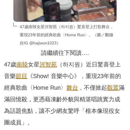
47歲南韓女星河智苑（하지원）驚喜登上打歌舞台，
重現23年前的經典歌曲〈Home Run〉。（圖／翻攝
自IG @hajiwon1023）
請繼續往下閱讀….
47歲
南韓
女星
河智苑
（하지원）近日驚喜登上
音樂
節目
《Show! 音樂中心》，重現23年前的
經典歌曲〈Home Run〉
舞台
，不僅掀起
觀眾
滿
滿回憶殺，更憑藉凍齡外貌與精湛唱跳實力成
為話題焦點，讓不少網友驚呼「根本像現役女
團成員」。