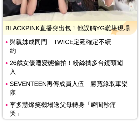
BLACKPINK直播突出包！他誤觸YG難堪現場
與親姊成同門 TWICE定延確定不續
約
26歲女優遭變態偷拍！粉絲攜多台鏡頭闖
入
SEVENTEEN再傳成員入伍 勝寬錄取軍樂
隊
李多慧燦笑機場送父母轉身「瞬間秒痛
哭」