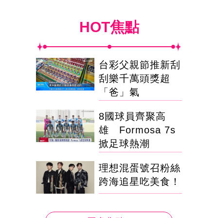
HOT焦點
台彩父親節推新刮
刮樂千萬頭獎超
「爸」氣
8國球員齊聚高
雄 Formosa 7s
掀足球熱潮
理想混蛋號召粉絲
跨海追星吃美食！