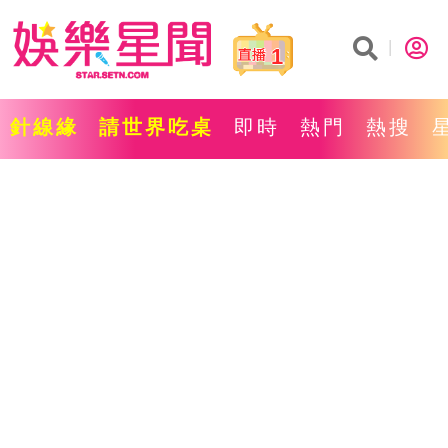
1
針線緣
請世界吃桌
即時
熱門
熱搜