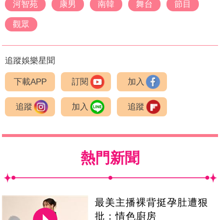
河智苑
康男
南韓
舞台
節目
觀眾
追蹤娛樂星聞
下載APP
訂閱
加入
追蹤
加入
追蹤
熱門新聞
最美主播裸背挺孕肚遭狠
批：情色廚房