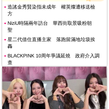
造謠金秀賢染指未成年 權英燦遭移送檢
方
NiziU時隔兩年訪台 華西街取景吸粉朝
聖
星二代借住直播主家 落跑留滿地垃圾挨
轟
BLACKPINK 10周年爭議延燒 政府介入調
查