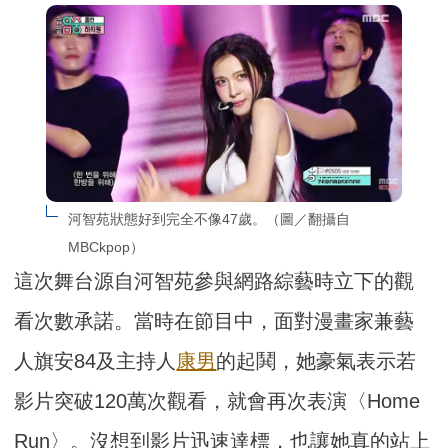
河智苑狀態好到完全不像47歲。（圖／翻攝自
MBCkpop）
這次舞台源自河智苑參與網路綜藝時立下的觀
看次數承諾。當時在節目中，面對漫畫家兼藝
人旗安84及主持人
康男
的起鬨，她豪氣表示若
影片突破120萬次觀看，就會再次表演〈Home
Run〉。沒想到影片迅速達標，也讓她真的站上