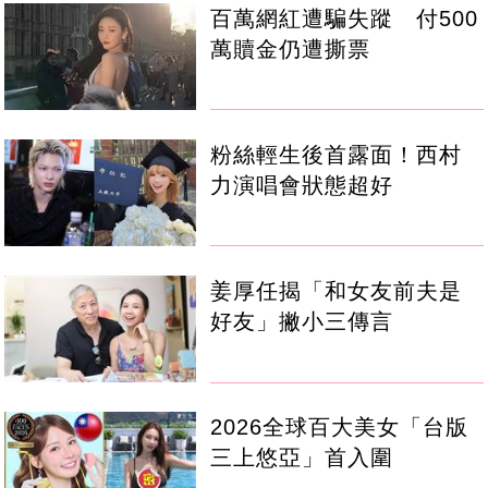
百萬網紅遭騙失蹤 付500
萬贖金仍遭撕票
粉絲輕生後首露面！西村
力演唱會狀態超好
姜厚任揭「和女友前夫是
好友」撇小三傳言
2026全球百大美女「台版
三上悠亞」首入圍