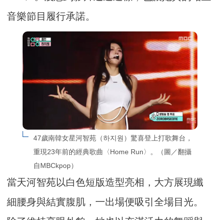
音樂節目履行承諾。
47歲南韓女星河智苑（하지원）驚喜登上打歌舞台，
重現23年前的經典歌曲〈Home Run〉。（圖／翻攝
自MBCkpop）
當天河智苑以白色短版造型亮相，大方展現纖
細腰身與結實腹肌，一出場便吸引全場目光。