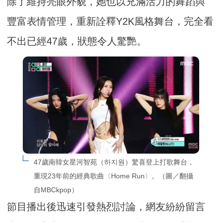
除了維持亮眼外貌，她也以充滿活力的舞蹈與
豐富表情管理，重新詮釋Y2K風格舞台，完全看
不出已經47歲，狀態令人驚艷。
47歲南韓女星河智苑（하지원）驚喜登上打歌舞台，
重現23年前的經典歌曲〈Home Run〉。（圖／翻攝
自MBCkpop）
節目播出後迅速引發熱烈討論，網友紛紛留言