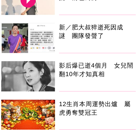
新／肥大叔猝逝死因成
謎 團隊發聲了
影后爆已逝4個月 女兒鬧
翻10年才知真相
12生肖本周運勢出爐 屬
虎勇奪雙冠王