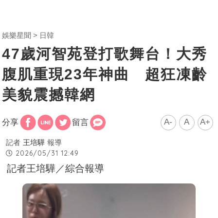
娛樂星聞
日韓
47歲河智苑登打歌舞台！大秀
腹肌重現23年神曲 超狂凍齡
美貌震撼韓網
A-
A
A+
分享
留言
記者
王培驊
報導
2026/05/31 12:49
記者王培驊／綜合報導