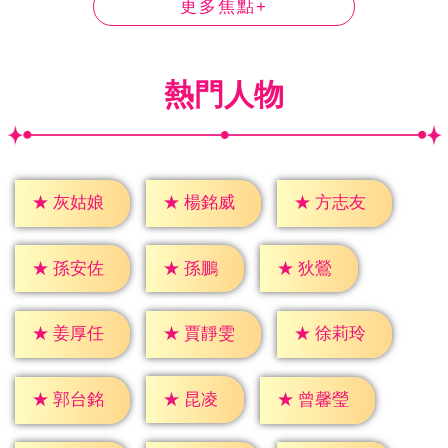
更多焦點+
熱門人物
★
灰姑娘
★
楊銘威
★
方志友
★
孫鵬
★
狄鶯
★
孫安佐
★
姜厚任
★
賈靜雯
★
徐莉玲
★
昆凌
★
郭台銘
★
曾馨瑩