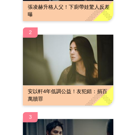
張凌赫升格人父！下廚帶娃驚人反差
曝
2
安以軒4年低調公益！友犯錯：捐百
萬贖罪
3