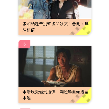
張韶涵赴告別式後又發文！悲慟：無
法相信
6
禾浩辰受極刑逼供 滿臉鮮血頭遭塞
水池