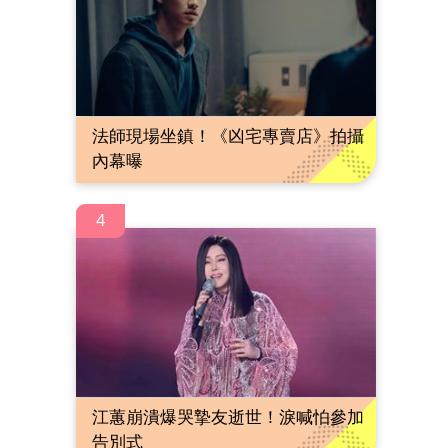
法師現場坐鎮！《凶宅專賣店》拍攝
內幕曝
4
江蕙崩潰爆哭摯友逝世！淚喊怕參加
告別式