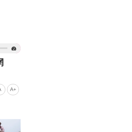
網
A
A+