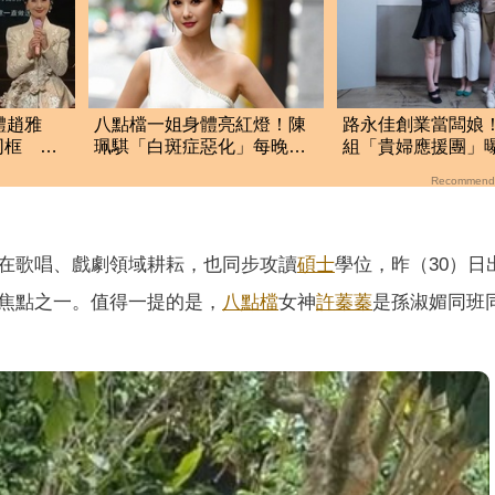
體趙雅
八點檔一姐身體亮紅燈！陳
路永佳創業當闆娘
同框 網
珮騏「白斑症惡化」每晚發
組「貴婦應援團」
燒 50歲擔心沒戲拍
辛：私下壓力大
Recommend
在歌唱、戲劇領域耕耘，也同步攻讀
碩士
學位，昨（30）日
焦點之一。值得一提的是，
八點檔
女神
許蓁蓁
是孫淑媚同班