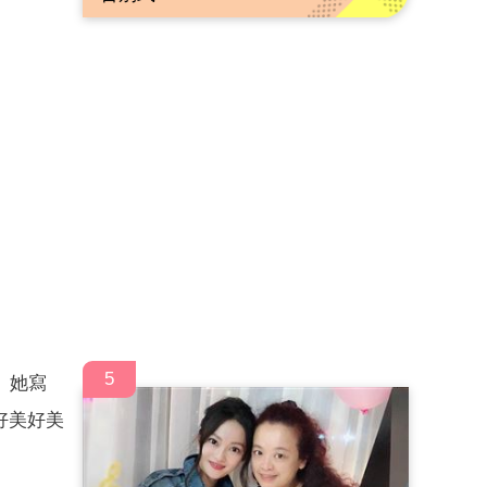
5
。她寫
好美好美