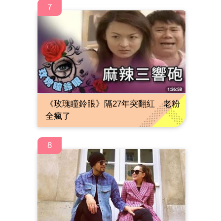
7
《玫瑰瞳鈴眼》隔27年突翻紅 老粉
全瘋了
8