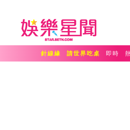
針線緣
請世界吃桌
即時