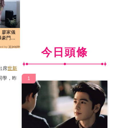
！廖家儀
曝豪門秘
ed by
今日頭條
出席
世新
同學，昨
1