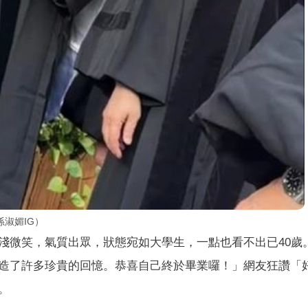
淑媚IG）
淺微笑，氣質出眾，狀態宛如大學生，一點也看不出已40歲
造了許多珍貴的回憶。恭喜自己終於畢業囉！」網友狂讚「
。