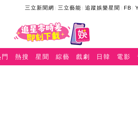
三立新聞網
三立藝能
追蹤娛樂星聞
FB
熱門
熱搜
星聞
綜藝
戲劇
日韓
電影