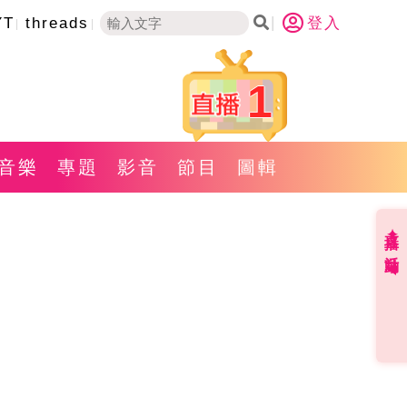
YT
threads
登入
1
音樂
專題
影音
節目
圖輯
直播✦活動