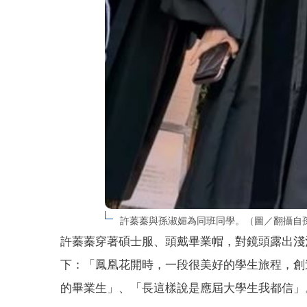
許蓁蓁與孫淑媚為同班同學。（圖／翻攝自孫
許蓁蓁穿著碩士服、頭戴畢業帽，對鏡頭露出淺
下：「鳳凰花開時，一段很美好的學生旅程，創
的畢業生」、「長這樣說是應屆大學生我都信」