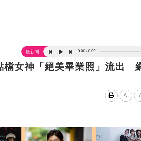
0:00
0:00
聽新聞
點檔女神「絕美畢業照」流出 
A-