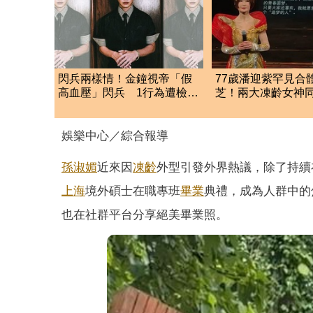
閃兵兩樣情！金鐘視帝「假
77歲潘迎紫罕見合
高血壓」閃兵 1行為遭檢求
芝！兩大凍齡女神
處重刑
驚：根本少女
娛樂中心／綜合報導
孫淑媚
近來因
凍齡
外型引發外界熱議，除了持續
上海
境外碩士在職專班
畢業
典禮，成為人群中的
也在社群平台分享絕美畢業照。