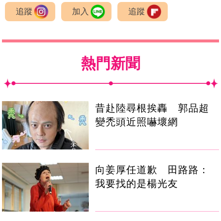
追蹤
加入
追蹤
熱門新聞
昔赴陸尋根挨轟 郭品超
變禿頭近照嚇壞網
向姜厚任道歉 田路路：
我要找的是楊光友