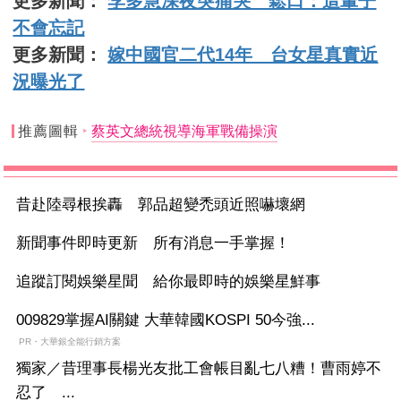
更多新聞：
李多慧深夜突痛哭 鬆口：這輩子
不會忘記
更多新聞：
嫁中國官二代14年 台女星真實近
況曝光了
推薦圖輯
蔡英文總統視導海軍戰備操演
昔赴陸尋根挨轟 郭品超變禿頭近照嚇壞網
新聞事件即時更新 所有消息一手掌握！
追蹤訂閱娛樂星聞 給你最即時的娛樂星鮮事
009829掌握AI關鍵 大華韓國KOSPI 50今強...
PR・大華銀全能行銷方案
獨家／昔理事長楊光友批工會帳目亂七八糟！曹雨婷不
忍了 ...