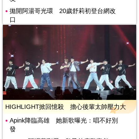
拋開阿湯哥光環 20歲舒莉初登台網改
口
HIGHLIGHT掀回憶殺 擔心後輩太帥壓力大
Apink降臨高雄 她新歌曝光：唱不好別
發