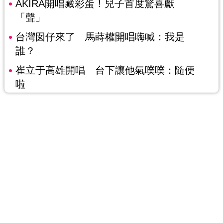
AKIRA開唱藏彩蛋！兒子首度驚喜獻
「聲」
台灣囡仔來了 馬蒔權開唱嗨喊：我是
誰？
崔立于高雄開唱 台下讓他氣噗噗：隨便
啦