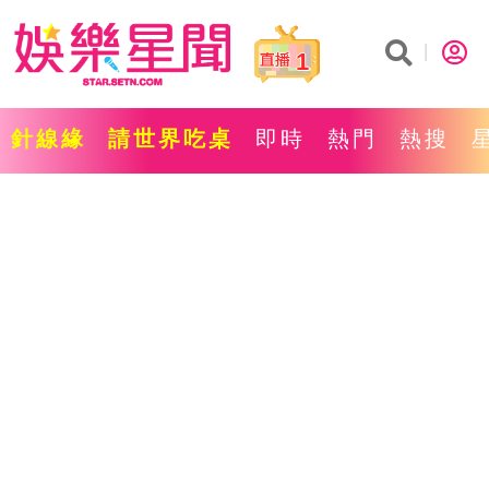
1
針線緣
請世界吃桌
即時
熱門
熱搜