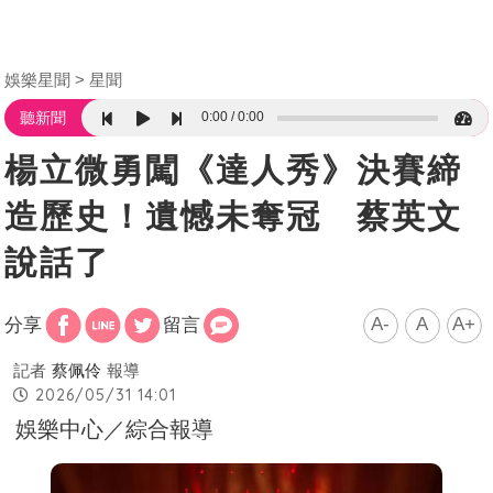
娛樂星聞
星聞
0:00
0:00
聽新聞
楊立微勇闖《達人秀》決賽締
造歷史！遺憾未奪冠 蔡英文
說話了
A-
A
A+
分享
留言
記者
蔡佩伶
報導
2026/05/31 14:01
娛樂中心／綜合報導