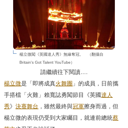
楊立微闖《英國達人秀》無緣奪冠。　（翻攝自
Britain's Got Talent YouTube）
請繼續往下閱讀….
楊立微
是「即將成真
火舞團
」的成員，日前攜
手搭檔「火雞」賴寬誌勇闖節目《英國
達人
秀
》
決賽
舞台
，雖然最終與
冠軍
擦身而過，但
楊立微的表現仍受到大家矚目，就連前總統
蔡