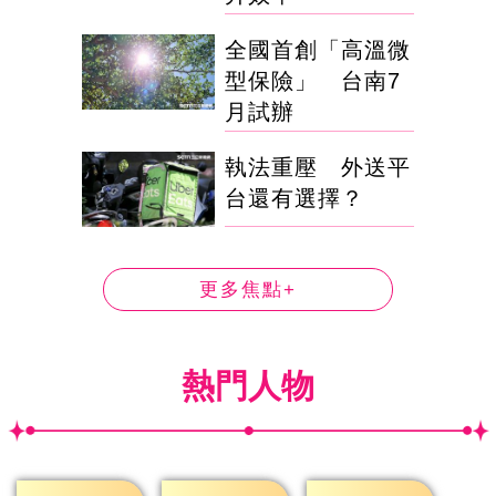
全國首創「高溫微
型保險」 台南7
月試辦
執法重壓 外送平
台還有選擇？
更多焦點+
熱門人物