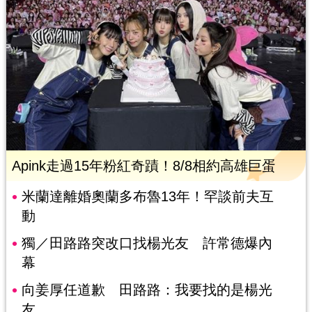
Apink走過15年粉紅奇蹟！8/8相約高雄巨蛋
米蘭達離婚奧蘭多布魯13年！罕談前夫互
動
獨／田路路突改口找楊光友 許常德爆內
幕
向姜厚任道歉 田路路：我要找的是楊光
友