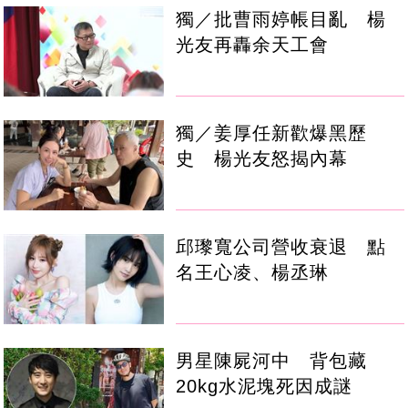
獨／批曹雨婷帳目亂 楊
光友再轟余天工會
獨／姜厚任新歡爆黑歷
史 楊光友怒揭內幕
邱瓈寬公司營收衰退 點
名王心凌、楊丞琳
男星陳屍河中 背包藏
20kg水泥塊死因成謎