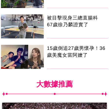
被目擊現身三總直腸科
67歲徐乃麟證實了
15歲倒追27歲男懷孕！36
歲美魔女當阿嬤了
大數據推薦