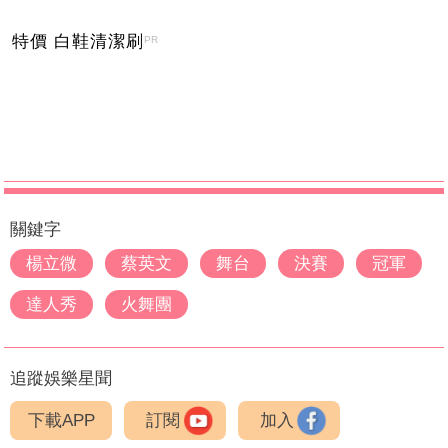
特價 白鞋清潔刷
PR
關鍵字
楊立微
蔡英文
舞台
決賽
冠軍
達人秀
火舞團
追蹤娛樂星聞
下載APP
訂閱
加入