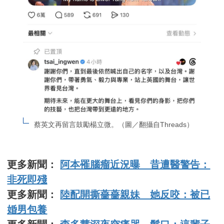
蔡英文再留言鼓勵楊立微。（圖／翻攝自Threads）
更多新聞：
阿本罹腦瘤近況曝 昔遭醫警告：
非死即殘
更多新聞：
陸配開撕薔薔親妹 她反咬：被已
婚男包養