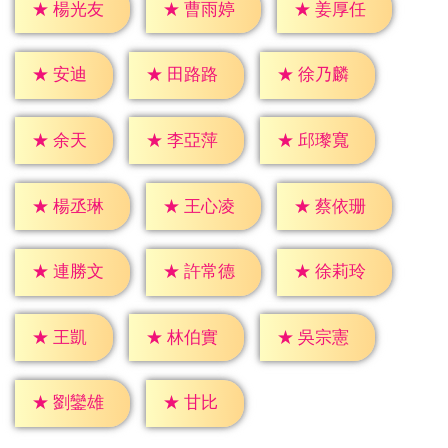
★
楊光友
★
曹雨婷
★
姜厚任
★
安迪
★
田路路
★
徐乃麟
★
余天
★
李亞萍
★
邱瓈寬
★
楊丞琳
★
王心凌
★
蔡依珊
★
連勝文
★
許常德
★
徐莉玲
★
王凱
★
林伯實
★
吳宗憲
★
甘比
★
劉鑾雄