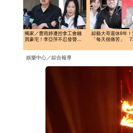
獨家／曹雨婷遭控拿工會錢
綜藝大哥退休8年！
買豪宅！李亞萍不忍發聲：
「每天很痛苦」 7
余天管工會都貼錢
超狂煩惱網全羨慕
娛樂中心／綜合報導