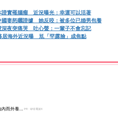
本證實罹腦瘤 近況曝光：幸運可以活著
中國妻怒曬證據 她反咬：被多位已婚男包養
慧深夜突痛哭 吐心聲：一輩子不會忘記
移居海外近況曝 尪「罕露臉」成焦點
而外養...
PR・矽谷電波X