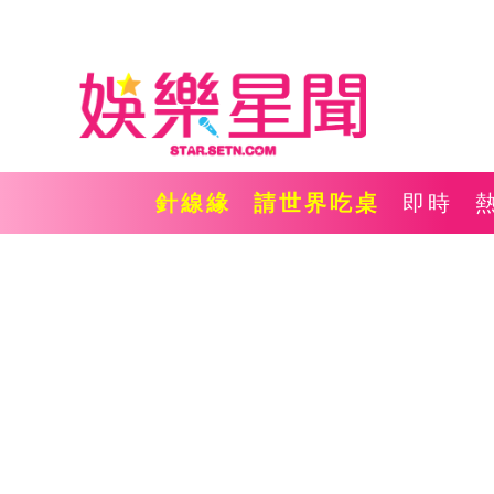
針線緣
請世界吃桌
即時