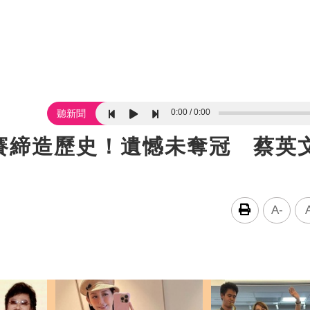
0:00
0:00
聽新聞
賽締造歷史！遺憾未奪冠 蔡英
A-