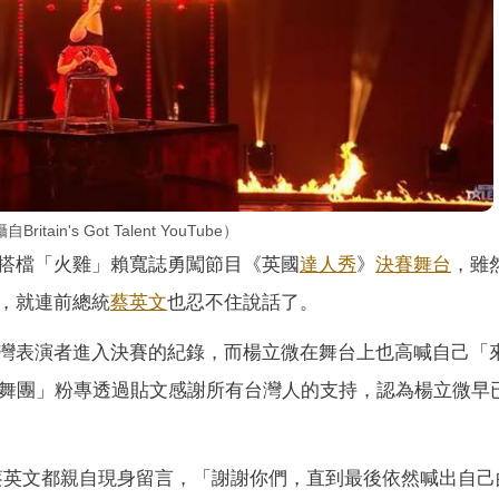
's Got Talent YouTube）
搭檔「火雞」賴寬誌勇闖節目《英國
達人秀
》
決賽
舞台
，雖
，就連前總統
蔡英文
也忍不住說話了。
灣表演者進入決賽的紀錄，而楊立微在舞台上也高喊自己「
火舞團」粉專透過貼文感謝所有台灣人的支持，認為楊立微早
連蔡英文都親自現身留言，「謝謝你們，直到最後依然喊出自己