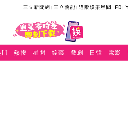
三立新聞網
三立藝能
追蹤娛樂星聞
FB
熱門
熱搜
星聞
綜藝
戲劇
日韓
電影