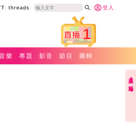
YT
threads
登入
1
音樂
專題
影音
節目
圖輯
直播✦活動