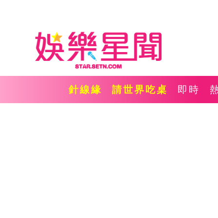
針線緣
請世界吃桌
即時