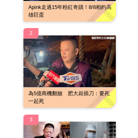
Apink走過15年粉紅奇蹟！8/8相約高
雄巨蛋
2
為5億商機翻臉 肥大叔插刀：要死
一起死
3