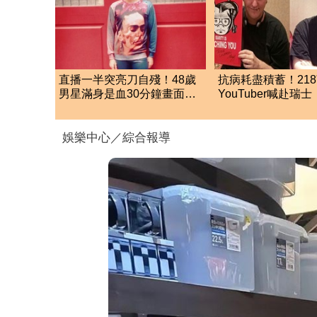
直播一半突亮刀自殘！48歲
抗病耗盡積蓄！21
男星滿身是血30分鐘畫面瘋
YouTuber喊赴瑞
傳 警急破門搶救
死」 上萬網急關切
娛樂中心／綜合報導