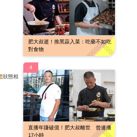
肥大叔逝！推黑蒜入菜：吃藥不如吃
對食物
4
體
狀態相
直播年賺破億！肥大叔離世 曾連播
17小時