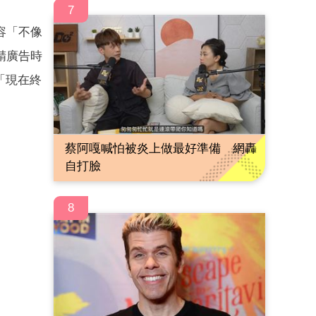
7
容「不像
精廣告時
「現在終
蔡阿嘎喊怕被炎上做最好準備 網轟
自打臉
8