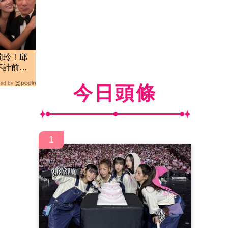
莉玲！邱
不計前嫌
ed by
今日頭條
1