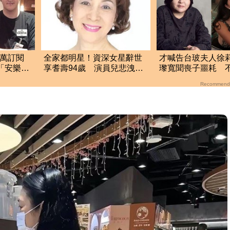
8萬訂閱
全家都明星！資深女星辭世
才喊告台玻夫人徐
士「安樂
享耆壽94歲 演員兒悲洩臨
瓈寬聞喪子噩耗 
終前病況
「低調送暖遺孀」
Recommend