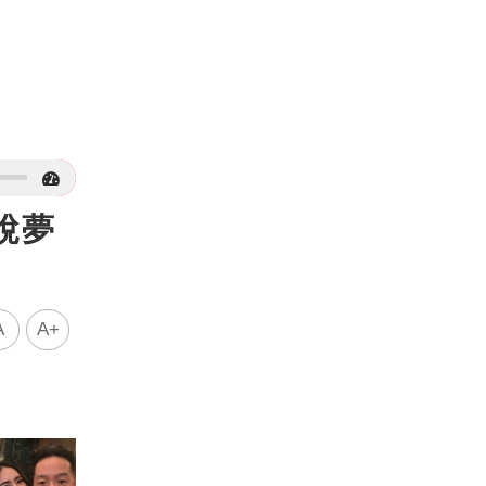
說夢
A
A+