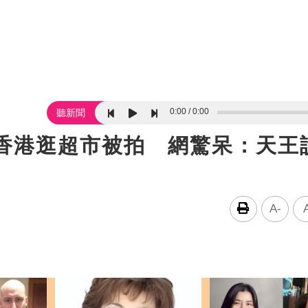
0:00
0:00
聽新聞
！香港逛超市被拍 網驚呆：天王
A-