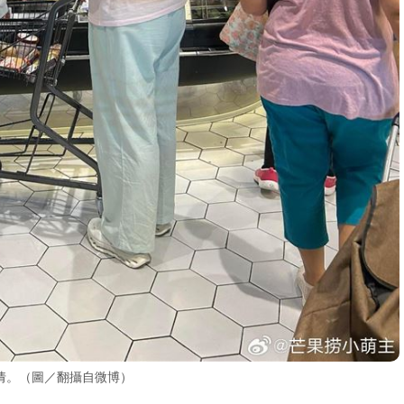
倩。（圖／翻攝自微博）