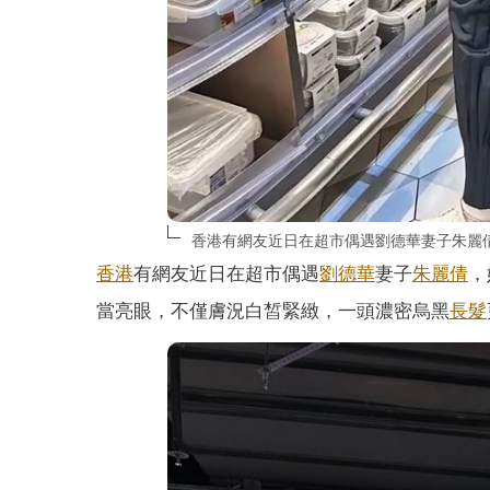
香港有網友近日在超市偶遇劉德華妻子朱麗
香港
有網友近日在超市偶遇
劉德華
妻子
朱麗倩
，
當亮眼，不僅膚況白皙緊緻，一頭濃密烏黑
長髮