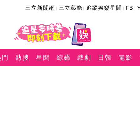
三立新聞網
三立藝能
追蹤娛樂星聞
FB
熱門
熱搜
星聞
綜藝
戲劇
日韓
電影