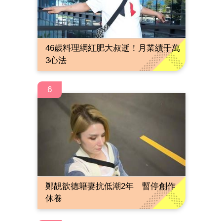
46歲料理網紅肥大叔逝！月業績千萬
3心法
6
鄭靚歆德籍妻抗低潮2年 暫停創作
休養