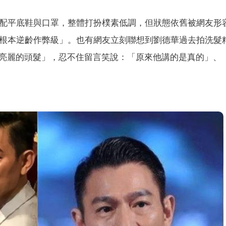
搭配平底鞋與口罩，整體打扮樸素低調，但狀態依舊被網友形
「根本逆齡作弊級」。也有網友立刻聯想到劉德華過去拍洗髮
亮麗的頭髮」，忍不住留言笑說：「原來他講的是真的」、