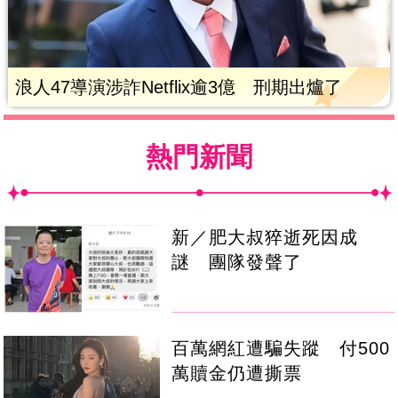
浪人47導演涉詐Netflix逾3億 刑期出爐了
熱門新聞
新／肥大叔猝逝死因成
謎 團隊發聲了
百萬網紅遭騙失蹤 付500
萬贖金仍遭撕票