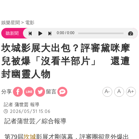
娛樂星聞
電影
0:00
0:00
聽新聞
坎城影展大出包？評審黛咪摩
兒被爆「沒看半部片」 還遭
封幽靈人物
A-
A
A+
分享
留言
記者
蒲世芸
報導
2026/05/31 15:06
記者蒲世芸／綜合報導
第79屆
坎城
影展才剛落幕，評審團卻意外爆出