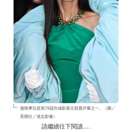
黛咪摩兒是第79屆坎城影展主競賽評審之一。（圖／
美聯社／達志影像）
請繼續往下閱讀….