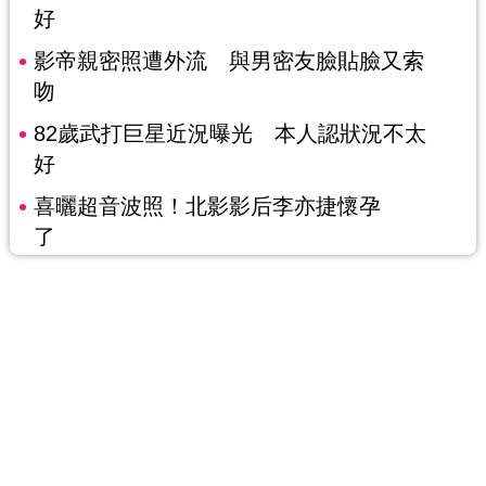
好
影帝親密照遭外流 與男密友臉貼臉又索
吻
82歲武打巨星近況曝光 本人認狀況不太
好
喜曬超音波照！北影影后李亦捷懷孕
了