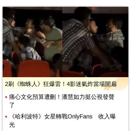
2刷《蜘蛛人》狂爆雷！4影迷氣炸當場開扁
痛心文化預算遭刪！潘慧如力挺公視發聲
了
《哈利波特》女星轉戰OnlyFans 收入曝
光