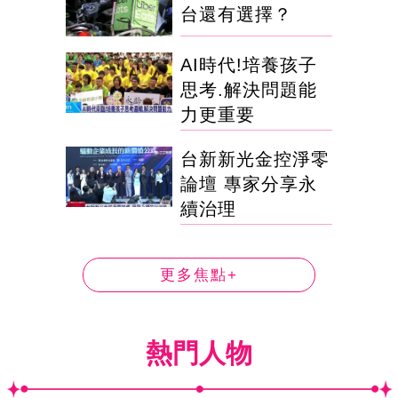
台還有選擇？
AI時代!培養孩子
思考.解決問題能
力更重要
台新新光金控淨零
論壇 專家分享永
續治理
更多焦點+
熱門人物