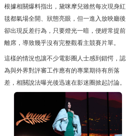
根據相關爆料指出，黛咪摩兒雖然每次現身紅
毯都氣場全開、狀態亮眼，但一進入放映廳後
卻出現反差行為，只要燈光一暗，便經常提前
離席，導致幾乎沒有完整觀看主競賽片單。
這樣的情況也讓不少電影圈人士感到錯愕，認
為與外界對評審工作應有的專業期待有所落
差，相關說法曝光後迅速在影迷圈掀起討論。