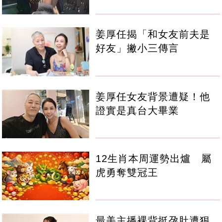
姜厚任揭「和女友前夫是
好友」撇小三傳言
姜厚任女友背景遭疑！他
證實是真台大畢業
12生肖本周運勢出爐 屬
虎勇奪雙冠王
最美主播裸背挺孕肚遭狠