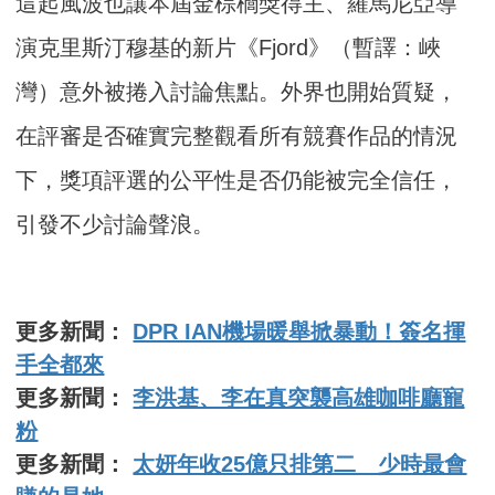
這起風波也讓本屆金棕櫚獎得主、羅馬尼亞導
演克里斯汀穆基的新片《Fjord》（暫譯：峽
灣）意外被捲入討論焦點。外界也開始質疑，
在評審是否確實完整觀看所有競賽作品的情況
下，獎項評選的公平性是否仍能被完全信任，
引發不少討論聲浪。
更多新聞：
DPR IAN機場暖舉掀暴動！簽名揮
手全都來
更多新聞：
李洪基、李在真突襲高雄咖啡廳寵
粉
更多新聞：
太妍年收25億只排第二 少時最會