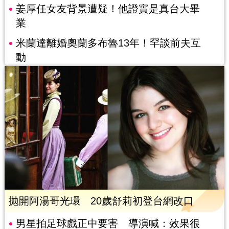
姜厚任女友背景遭疑！他證實是真台大畢
業
米蘭達離婚奧蘭多布魯13年！罕談前夫互
動
拋開阿湯哥光環 20歲舒莉初登台網改口
男星拍足球戲正中要害 導演喊：效果很