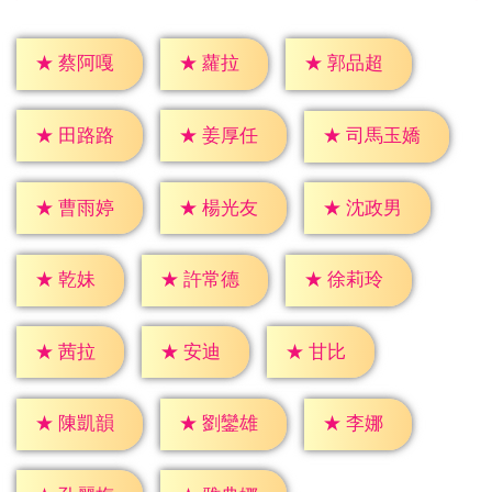
★
蘿拉
★
蔡阿嘎
★
郭品超
★
田路路
★
姜厚任
★
司馬玉嬌
★
曹雨婷
★
楊光友
★
沈政男
★
乾妹
★
許常德
★
徐莉玲
★
茜拉
★
安迪
★
甘比
★
李娜
★
陳凱韻
★
劉鑾雄