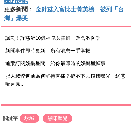
賺的是她
更多新聞：
金針菇入富比士菁英榜 被列「台
灣」爆哭
諷刺！詐慈濟10億神鬼女律師 還曾教防詐
新聞事件即時更新 所有消息一手掌握！
追蹤訂閱娛樂星聞 給你最即時的娛樂星鮮事
肥大叔猝逝前為何堅持直播？撐不下去模樣曝光 網悲
曝這原...
關鍵字
坎城
黛咪摩兒