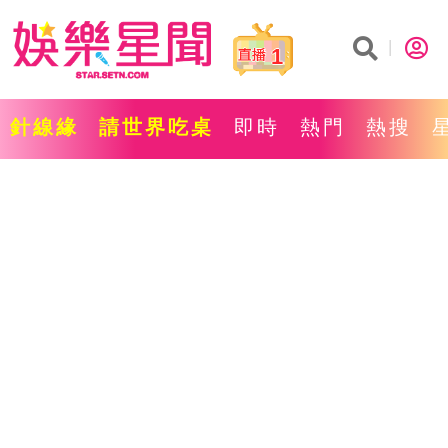
1
針線緣
請世界吃桌
即時
熱門
熱搜