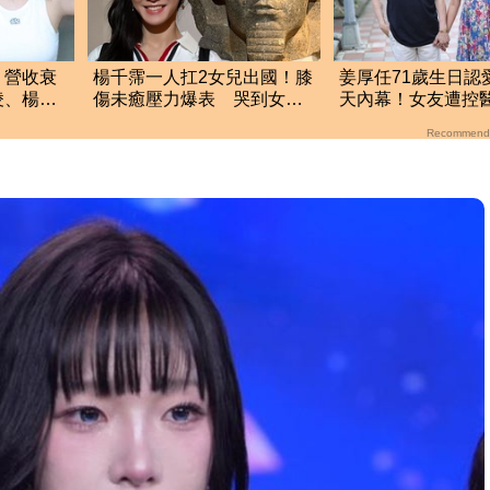
」營收衰
楊千霈一人扛2女兒出國！膝
姜厚任71歲生日認
凌、楊丞
傷未癒壓力爆表 哭到女兒
天內幕！女友遭控
反過來安慰
宮女兒 場面超火
Recommend