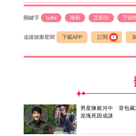
關鍵字
lydia
海莉
艾莉兒
宇宙
追蹤娛樂星聞
下載APP
訂閱
男星陳屍河中 背包藏2
泥塊死因成謎