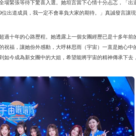
全場緊張等待下驚喜入選。她坦言當下心情十分忐忑，「出
9位出道成員，我一定不會辜負大家的期待。」真誠發言讓
超過十年的心路歷程。她透露上一個女團經歷已是十多年前
的祝福，讓她份外感動，大呼林思雨（宇宙）一直是她心中
到如今成為新女團中的大姐，希望能將宇宙的精神傳承下去