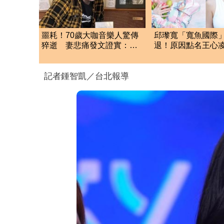
噩耗！70歲大咖音樂人驚傳
邱瓈寬「寬魚國際
猝逝 妻悲痛發文證實：他
退！原因點名王心
是我一生摯愛
琳網笑翻：太誠實
記者鍾智凱／台北報導