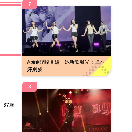
7
Apink降臨高雄 她新歌曝光：唱不
好別發
8
67歲