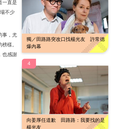
道一直是
現場不少
的事，尤
獨／田路路突改口找楊光友 許常德
的榜樣。
爆內幕
，也感謝
4
向姜厚任道歉 田路路：我要找的是
楊光友