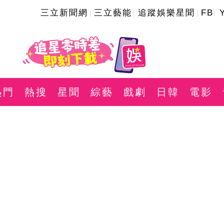
三立新聞網
三立藝能
追蹤娛樂星聞
FB
熱門
熱搜
星聞
綜藝
戲劇
日韓
電影