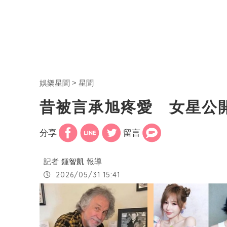
娛樂星聞
星聞
昔被言承旭疼愛 女星公
分享
留言
記者
鍾智凱
報導
2026/05/31 15:41