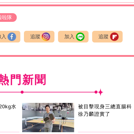
啦啦隊
加入
追蹤
加入
追蹤
熱門新聞
0kg水
被目擊現身三總直腸科 
徐乃麟證實了