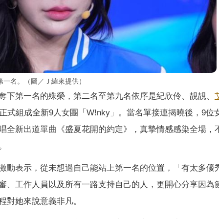
第一名。（圖／Ｊ緯來提供）
奪下第一名的殊榮，第二名至第九名依序是紀欣伶、靚靚、
式組成全新9人女團「W!nky」。當名單接連揭曉後，9位
唱全新出道單曲《盛夏花開的約定》，真摯情感感染全場，
。
激動表示，從未想過自己能站上第一名的位置，「有太多優
審、工作人員以及所有一路支持自己的人，更開心分享因為
程對她來說意義非凡。