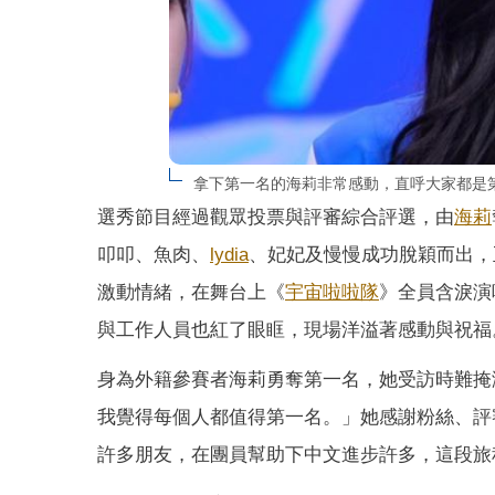
拿下第一名的海莉非常感動，直呼大家都是
選秀節目經過觀眾投票與評審綜合評選，由
海莉
叩叩、魚肉、
lydia
、妃妃及慢慢成功脫穎而出，正
激動情緒，在舞台上《
宇宙啦啦隊
》全員含淚演
與工作人員也紅了眼眶，現場洋溢著感動與祝福
身為外籍參賽者海莉勇奪第一名，她受訪時難掩
我覺得每個人都值得第一名。」她感謝粉絲、評
許多朋友，在團員幫助下中文進步許多，這段旅