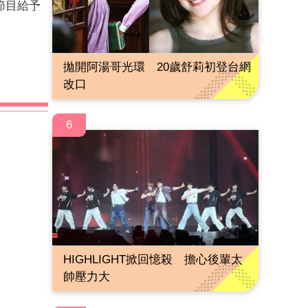
節目給予
拋開阿湯哥光環 20歲舒莉初登台網
改口
6
HIGHLIGHT掀回憶殺 擔心後輩太
帥壓力大