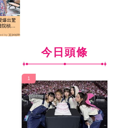
愛爆出驚
醫院槓正
爆
ed by
今日頭條
1