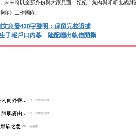
，未來將以全新身份與大家見面；妃妃、魚肉與叩叩也感謝
啦隊》工作團隊。
文急發430字聲明：保留完整證據
精生子報戶口內幕 陸配曬出軌信開撕
而外養...
PR・矽谷電波X
肌膚由...
PR・矽谷電波X
決燃眉之急
PR・易借網