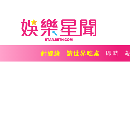
針線緣
請世界吃桌
即時