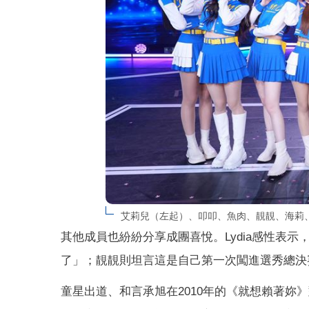
艾莉兒（左起）、叩叩、魚肉、靚靚、海莉、
其他成員也紛紛分享成團喜悅。Lydia感性表
了」；靚靚則坦言這是自己第一次闖進選秀總決
童星出道、和言承旭在2010年的《就想賴著