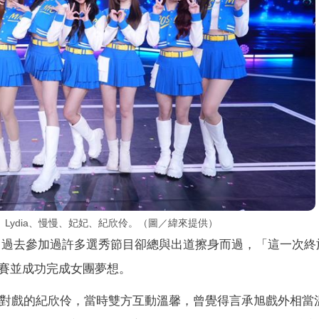
Lydia、慢慢、妃妃、紀欣伶。（圖／緯來提供）
示，過去參加過許多選秀節目卻總與出道擦身而過，「這一次終
賽並成功完成女團夢想。
妳》對戲的紀欣伶，當時雙方互動溫馨，曾覺得言承旭戲外相當