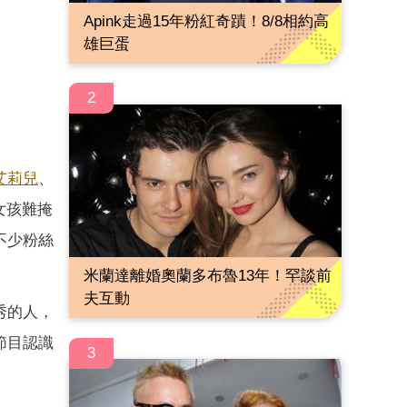
Apink走過15年粉紅奇蹟！8/8相約高
雄巨蛋
2
艾莉兒
、
女孩難掩
不少粉絲
米蘭達離婚奧蘭多布魯13年！罕談前
夫互動
秀的人，
節目認識
3