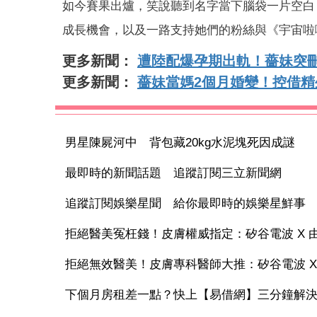
如今賽果出爐，笑說聽到名字當下腦袋一片空白
成長機會，以及一路支持她們的粉絲與《宇宙啦
更多新聞：
遭陸配爆孕期出軌！薔妹突刪
更多新聞：
薔妹當媽2個月婚變！控借
男星陳屍河中 背包藏20kg水泥塊死因成謎
最即時的新聞話題 追蹤訂閱三立新聞網
追蹤訂閱娛樂星聞 給你最即時的娛樂星鮮事
拒絕醫美冤枉錢！皮膚權威指定：矽谷電波 X 由內
拒絕無效醫美！皮膚專科醫師大推：矽谷電波 X 讓
下個月房租差一點？快上【易借網】三分鐘解