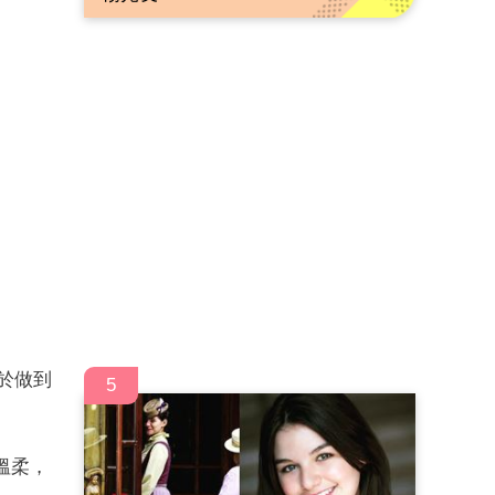
於做到
5
溫柔，