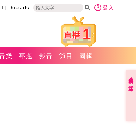
YT
threads
登入
1
音樂
專題
影音
節目
圖輯
直播✦活動