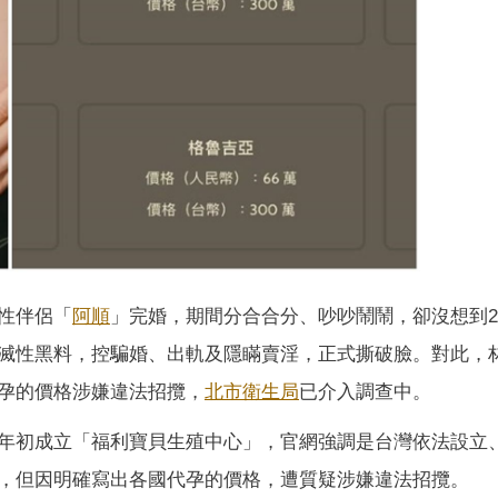
性伴侶「
阿順
」完婚，期間分合合分、吵吵鬧鬧，卻沒想到
滅性黑料，控騙婚、出軌及隱瞞賣淫，正式撕破臉。對此，
孕的價格涉嫌違法招攬，
北市衛生局
已介入調查中。
年初成立「福利寶貝生殖中心」，官網強調是台灣依法設立
，但因明確寫出各國代孕的價格，遭質疑涉嫌違法招攬。