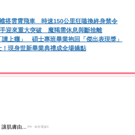
襠搭雲霄飛車 時速150公里狂嗑換終身禁令
射手迎來重大突破 魔羯需休息與斷捨離
「讀上癮」 碩士專班畢業抱回「傑出表現獎」
士！現身世新畢業典禮成全場嬌點
肌膚由...
PR・矽谷電波X