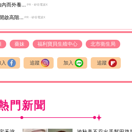
而外養...
PR・矽谷電波X
啟高階...
PR・矽谷電波X
順
薔妹
福利寶貝生殖中心
北市衛生局
加入
追蹤
加入
追蹤
熱門新聞
宇禾淚
池秋美不忍出手幫田路