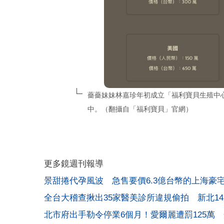
薔薔妹妹林嘉珍年初成立「福利寶貝生殖中
中。（翻攝自「福利寶貝」官網）
更多鏡週刊報導
景甜捲代孕風波 急售要價6.3億台幣的上海豪
全台大稽查揪出35家醫美診所違規偷拍 新北1
北市府出手勒令停業6個月！愛爾麗遭罰125萬 