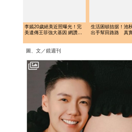
李嫣20歲絕美近照曝光！完
生活困頓拮据！池
美遺傳王菲強大基因 網讚：
出手幫田路路 真
根本天后翻版
光
圖、文／鏡週刊