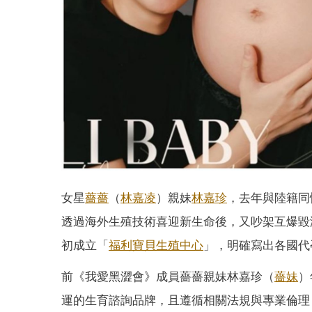
女星
薔薔
（
林嘉凌
）親妹
林嘉珍
，去年與陸籍同
透過海外生殖技術喜迎新生命後，又吵架互爆毀
初成立「
福利寶貝生殖中心
」，明確寫出各國代
前《我愛黑澀會》成員薔薔親妹林嘉珍（
薔妹
）
運的生育諮詢品牌，且遵循相關法規與專業倫理