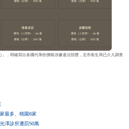
心」，明確寫出各國代孕的價格涉嫌違法招攬，北市衛生局已介入調查
宅
4家最多、桃園6家
光澤診所遭罰50萬