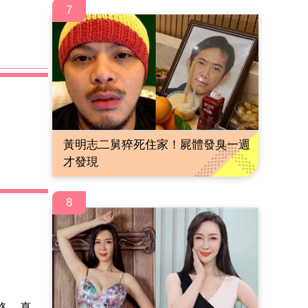
7
黃明志二舅猝死住家！屍體發臭一週
才發現
8
路 真