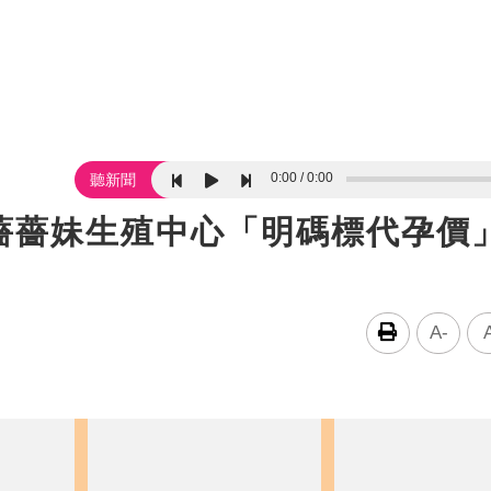
0:00
0:00
聽新聞
薔薔妹生殖中心「明碼標代孕價
A-