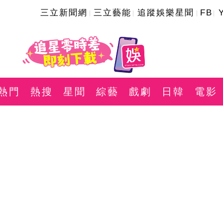
三立新聞網
三立藝能
追蹤娛樂星聞
FB
熱門
熱搜
星聞
綜藝
戲劇
日韓
電影