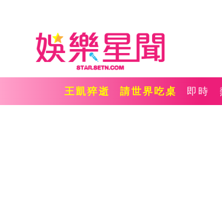
王凱猝逝
請世界吃桌
即時