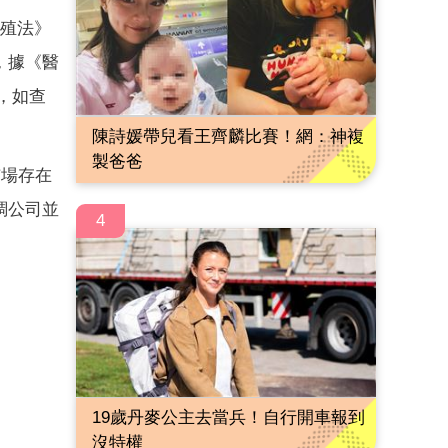
生殖法》
，據《醫
，如查
陳詩媛帶兒看王齊麟比賽！網：神複
製爸爸
市場存在
調公司並
4
19歲丹麥公主去當兵！自行開車報到
沒特權