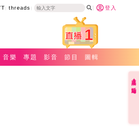
YT
threads
登入
1
音樂
專題
影音
節目
圖輯
直播✦活動