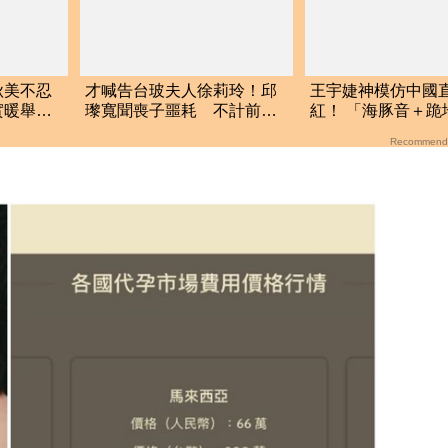
秋美不忍
才喊告台玻夫人徐莉玲！邱
王宇婕神模仿中國
實暖舉曝
瓈寬聞喪子噩耗 不計前嫌
紅！ 「海豚音＋跪
「低調送暖遺孀」
破百萬點閱
Recommend