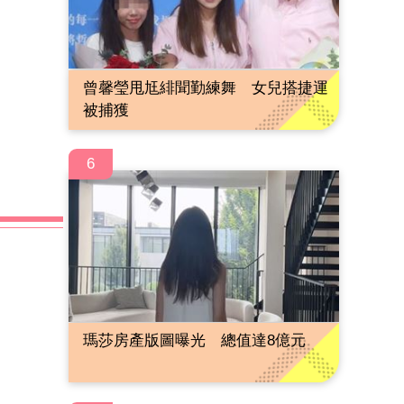
曾馨瑩甩尪緋聞勤練舞 女兒搭捷運
被捕獲
6
瑪莎房產版圖曝光 總值達8億元