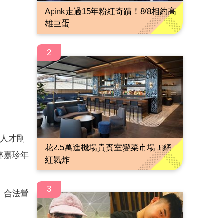
Apink走過15年粉紅奇蹟！8/8相約高
雄巨蛋
2
2人才剛
花2.5萬進機場貴賓室變菜市場！網
林嘉珍年
紅氣炸
3
、合法營