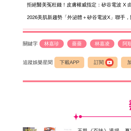
拒絕醫美冤枉錢！皮膚權威指定：矽谷電波 X 由內
2026美肌新趨勢「外泌體＋矽谷電波X」聯手，開
關鍵字
林嘉珍
薔薔
林嘉凌
阿
追蹤娛樂星聞
下載APP
訂閱
王凱《百味》退場 夏