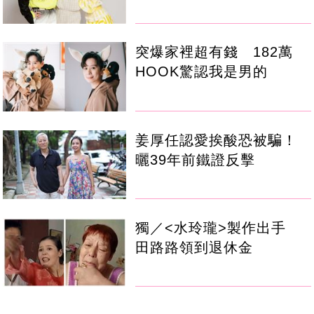
突爆家裡超有錢 182萬
HOOK驚認我是男的
姜厚任認愛挨酸恐被騙！
曬39年前鐵證反擊
獨／<水玲瓏>製作出手
田路路領到退休金