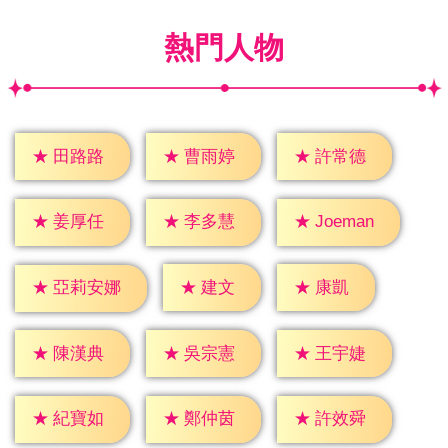
熱門人物
★
田路路
★
曹雨婷
★
許常德
★
姜厚任
★
李多慧
★
Joeman
★
建文
★
康凱
★
亞莉安娜
★
陳漢典
★
吳宗憲
★
王宇婕
★
紀寶如
★
鄭仲茵
★
許效舜