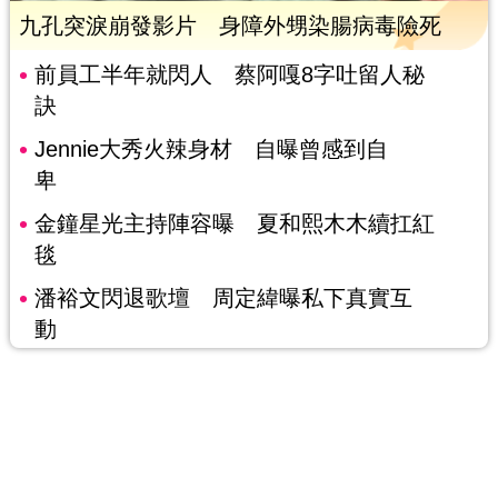
九孔突淚崩發影片 身障外甥染腸病毒險死
前員工半年就閃人 蔡阿嘎8字吐留人秘
訣
Jennie大秀火辣身材 自曝曾感到自
卑
金鐘星光主持陣容曝 夏和熙木木續扛紅
毯
潘裕文閃退歌壇 周定緯曝私下真實互
動