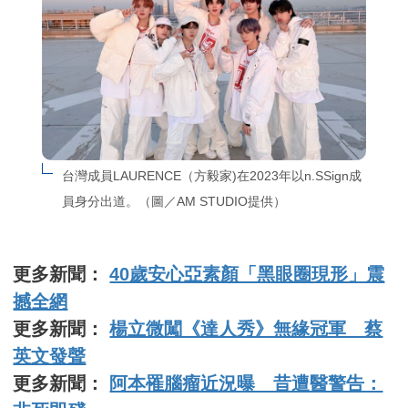
台灣成員LAURENCE（方毅家)在2023年以n.SSign成
員身分出道。（圖／AM STUDIO提供）
更多新聞：
40歲安心亞素顏「黑眼圈現形」震
撼全網
更多新聞：
楊立微闖《達人秀》無緣冠軍 蔡
英文發聲
更多新聞：
阿本罹腦瘤近況曝 昔遭醫警告：