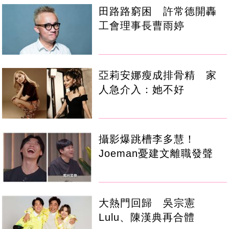
田路路窮困 許常德開轟
工會理事長曹雨婷
亞莉安娜瘦成排骨精 家
人急介入：她不好
攝影爆跳槽李多慧！
Joeman憂建文離職發聲
大熱門回歸 吳宗憲
Lulu、陳漢典再合體