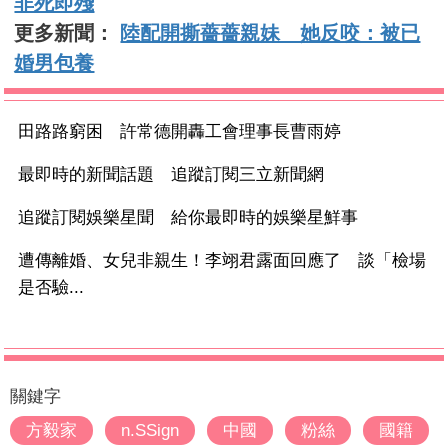
非死即殘
更多新聞：
陸配開撕薔薔親妹 她反咬：被已
婚男包養
田路路窮困 許常德開轟工會理事長曹雨婷
最即時的新聞話題 追蹤訂閱三立新聞網
追蹤訂閱娛樂星聞 給你最即時的娛樂星鮮事
遭傳離婚、女兒非親生！李翊君露面回應了 談「檢場
是否驗...
關鍵字
方毅家
n.SSign
中國
粉絲
國籍