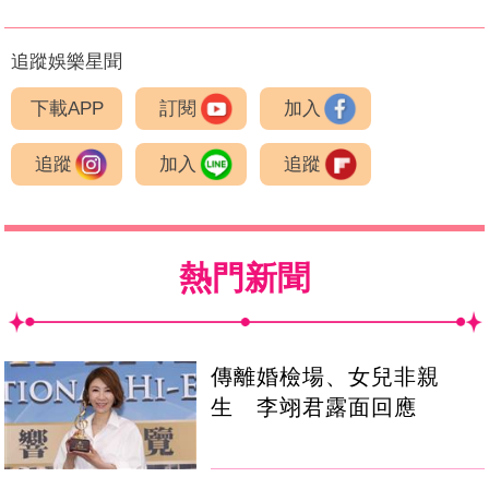
追蹤娛樂星聞
下載APP
訂閱
加入
追蹤
加入
追蹤
熱門新聞
傳離婚檢場、女兒非親
生 李翊君露面回應