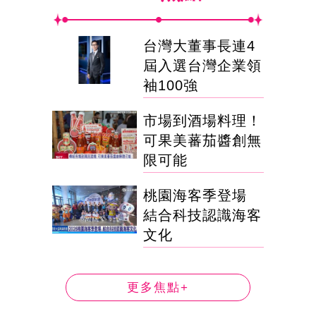
台灣大董事長連4
屆入選台灣企業領
袖100強
市場到酒場料理！
可果美蕃茄醬創無
限可能
桃園海客季登場
結合科技認識海客
文化
更多焦點+