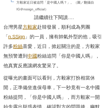
方毅家近日被追問「是中國人嗎？」。（圖／翻攝自
IG＠nssign_official）
請繼續往下閱讀….
台灣男星
方毅家
赴韓發展，順利成為男團
「
n.SSign
」的一員，擁有帥氣外型的他，吸引
許多
粉絲
喜愛，近日，掀起關注的是，方毅家
無預警遭到
中國
粉絲追問「你是中國人嗎」，
他真實反應讓網友驚呆了。
從曝光的畫面可以看到，方毅家打扮相當休
閒，正準備坐進保母車，下一秒竟有一名中國
粉絲提問，「你是中國人嗎」，而方毅家一開
始先露出疑惑表情，確認對方的問題後，幽默