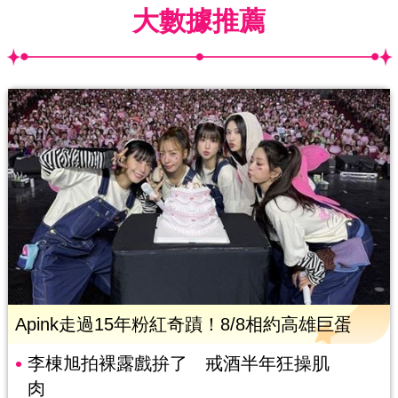
大數據推薦
Apink走過15年粉紅奇蹟！8/8相約高雄巨蛋
李棟旭拍裸露戲拚了 戒酒半年狂操肌
肉