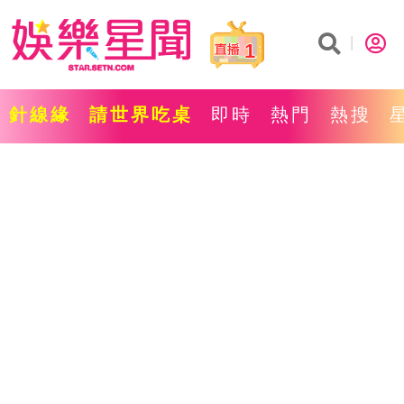
1
針線緣
請世界吃桌
即時
熱門
熱搜