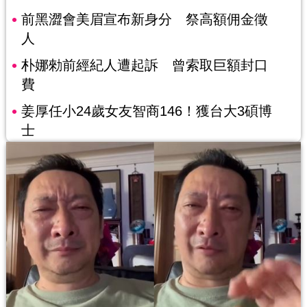
前黑澀會美眉宣布新身分 祭高額佣金徵
人
朴娜勑前經紀人遭起訴 曾索取巨額封口
費
姜厚任小24歲女友智商146！獲台大3碩博
士