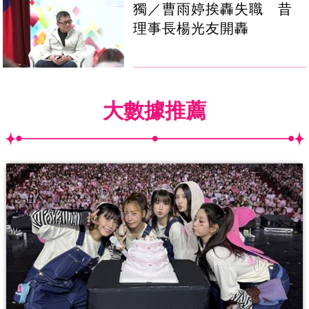
獨／曹雨婷挨轟失職 昔
理事長楊光友開轟
大數據推薦