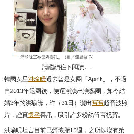
洪瑜暻宣布當媽喜訊。（圖／翻攝自IG）
請繼續往下閱讀….
韓國女星
洪瑜暻
過去曾是女團「Apink」，不過
自2013年退團後，便逐漸淡出演藝圈，如今結
婚3年的洪瑜暻，昨（31日）曬出
寶寶
超音波照
片，證實
懷孕
喜訊，吸引許多粉絲留言祝賀。
洪瑜暻坦言目前已經懷胎16週，之所以沒有第