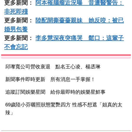
更多新聞：
阿本罹腦瘤近況曝 昔遭醫警告：
非死即殘
更多新聞：
陸配開撕薔薔親妹 她反咬：被已
婚男包養
更多新聞：
李多慧深夜突痛哭 鬆口：這輩子
不會忘記
邱瓈寬公司營收衰退 點名王心凌、楊丞琳
新聞事件即時更新 所有消息一手掌握！
追蹤訂閱娛樂星聞 給你最即時的娛樂星鮮事
69歲陸小芬曬照狀態驚艷四方 性感不想遮「姐真的太
辣」