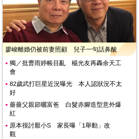
廖峻離婚仍被前妻照顧 兒子一句話鼻酸
獨／批曹雨婷帳目亂 楊光友再轟余天工
會
82歲武打巨星近況曝光 本人認狀況不太
好
薔薔父親節曬富爸 白髮赤腳造型意外爆
紅
原本很討厭小S 家長曝「1舉動」改
觀