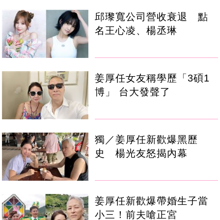
邱瓈寬公司營收衰退 點
名王心凌、楊丞琳
姜厚任女友稱學歷「3碩1
博」 台大發聲了
獨／姜厚任新歡爆黑歷
史 楊光友怒揭內幕
姜厚任新歡爆帶婚生子當
小三！前夫嗆正宮