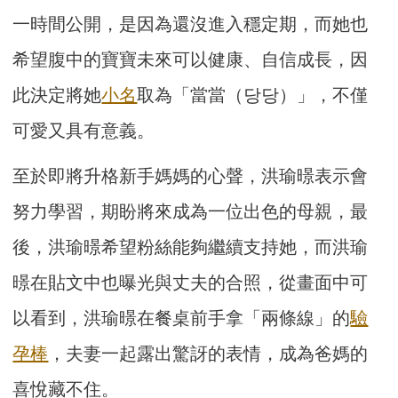
一時間公開，是因為還沒進入穩定期，而她也
希望腹中的寶寶未來可以健康、自信成長，因
此決定將她
小名
取為「當當（당당）」，不僅
可愛又具有意義。
至於即將升格新手媽媽的心聲，洪瑜暻表示會
努力學習，期盼將來成為一位出色的母親，最
後，洪瑜暻希望粉絲能夠繼續支持她，而洪瑜
暻在貼文中也曝光與丈夫的合照，從畫面中可
以看到，洪瑜暻在餐桌前手拿「兩條線」的
驗
孕棒
，夫妻一起露出驚訝的表情，成為爸媽的
喜悅藏不住。