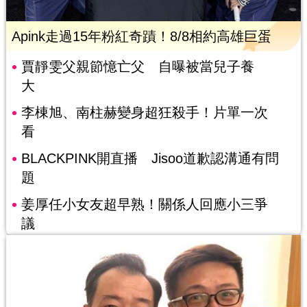
Apink走過15年粉紅奇蹟！8/8相約高雄巨蛋
賈靜雯父親節憶亡父 自曝被當兒子養
大
李棟旭、南柱赫變身超狂殺手！片單一次
看
BLACKPINK開直播 Jisoo道歉認溝通有問
題
姜厚任小女友超早熟！關係人回應小三爭
議