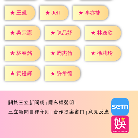
★
Jeff
★
王凱
★
李亦捷
★
吳宗憲
★
陳品妤
★
林逸欣
★
林春銘
★
周杰倫
★
徐莉玲
★
黃鐙輝
★
許常德
關於三立新聞網
隱私權聲明
三立新聞自律守則
合作提案窗口
意見反應