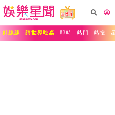
1
針線緣
請世界吃桌
即時
熱門
熱搜