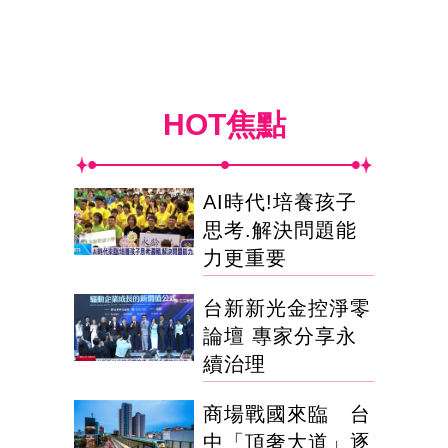
HOT焦點
AI時代!培養孩子
思考.解決問題能
力更重要
台新新光金控淨零
論壇 專家分享永
續治理
商場戰國來臨 台
中「頂奢大道」逐