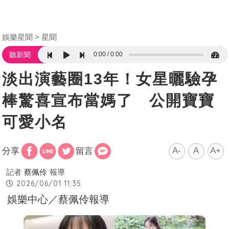
娛樂星聞
星聞
0:00
0:00
聽新聞
淡出演藝圈13年！女星曬驗孕
棒驚喜宣布當媽了 公開寶寶
可愛小名
A-
A
A+
分享
留言
記者
蔡佩伶
報導
2026/06/01 11:35
娛樂中心／蔡佩伶報導