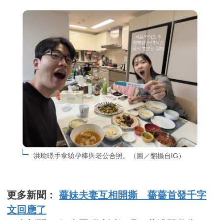
洪瑜暻手拿驗孕棒與老公合照。（圖／翻攝自IG）
更多新聞：
薔妹夫妻互相開撕 薔薔首發千字
文回應了