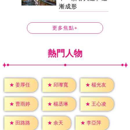
漸成形
更多焦點+
熱門人物
★
姜厚任
★
邱瓈寬
★
楊光友
★
曹雨婷
★
楊丞琳
★
王心凌
★
余天
★
田路路
★
李亞萍