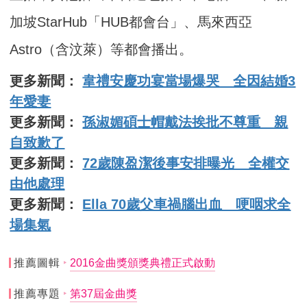
加坡StarHub「HUB都會台」、馬來西亞
Astro（含汶萊）等都會播出。
更多新聞：
韋禮安慶功宴當場爆哭 全因結婚3
年愛妻
更多新聞：
孫淑媚碩士帽戴法挨批不尊重 親
自致歉了
更多新聞：
72歲陳盈潔後事安排曝光 全權交
由他處理
更多新聞：
Ella 70歲父車禍腦出血 哽咽求全
場集氣
推薦圖輯
2016金曲獎頒獎典禮正式啟動
推薦專題
第37屆金曲獎