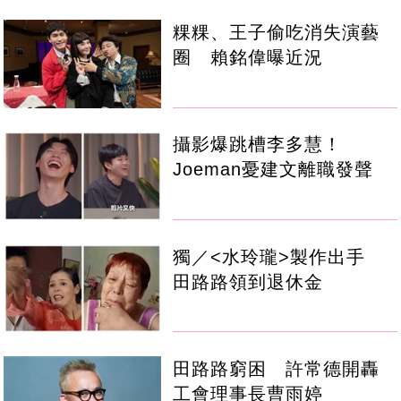
粿粿、王子偷吃消失演藝
圈 賴銘偉曝近況
攝影爆跳槽李多慧！
Joeman憂建文離職發聲
獨／<水玲瓏>製作出手
田路路領到退休金
田路路窮困 許常德開轟
工會理事長曹雨婷