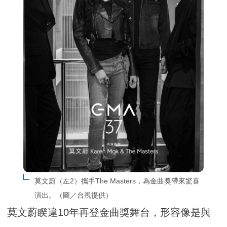
莫文蔚（左2）攜手The Masters，為金曲獎帶來驚喜
演出。（圖／台視提供）
莫文蔚睽違10年再登金曲獎舞台，形容像是與