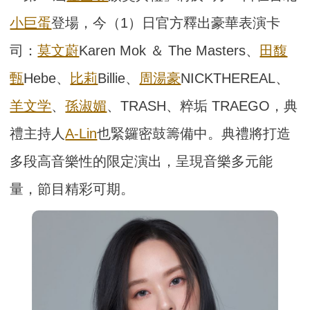
小巨蛋
登場，今（1）日官方釋出豪華表演卡
司：
莫文蔚
Karen Mok ＆ The Masters、
田馥
甄
Hebe、
比莉
Billie、
周湯豪
NICKTHEREAL、
羊文学
、
孫淑媚
、TRASH、粹垢 TRAEGO，典
禮主持人
A-Lin
也緊鑼密鼓籌備中。典禮將打造
多段高音樂性的限定演出，呈現音樂多元能
量，節目精彩可期。