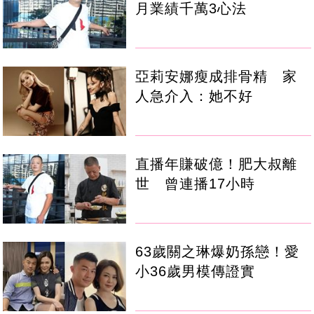
月業績千萬3心法
亞莉安娜瘦成排骨精 家
人急介入：她不好
直播年賺破億！肥大叔離
世 曾連播17小時
63歲關之琳爆奶孫戀！愛
小36歲男模傳證實