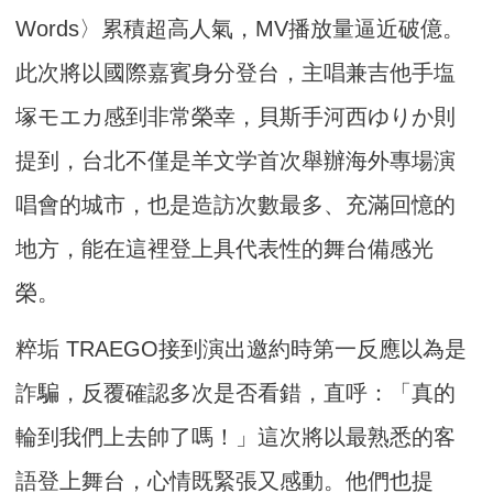
Words〉累積超高人氣，MV播放量逼近破億。
此次將以國際嘉賓身分登台，主唱兼吉他手塩
塚モエカ感到非常榮幸，貝斯手河西ゆりか則
提到，台北不僅是羊文学首次舉辦海外專場演
唱會的城市，也是造訪次數最多、充滿回憶的
地方，能在這裡登上具代表性的舞台備感光
榮。
粹垢 TRAEGO接到演出邀約時第一反應以為是
詐騙，反覆確認多次是否看錯，直呼：「真的
輪到我們上去帥了嗎！」這次將以最熟悉的客
語登上舞台，心情既緊張又感動。他們也提