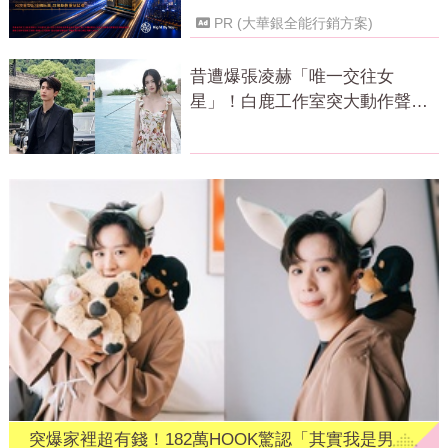
PR (大華銀全能行銷方案)
昔遭爆張凌赫「唯一交往女
星」！白鹿工作室突大動作聲
明 秒衝熱搜
突爆家裡超有錢！182萬HOOK驚認「其實我是男