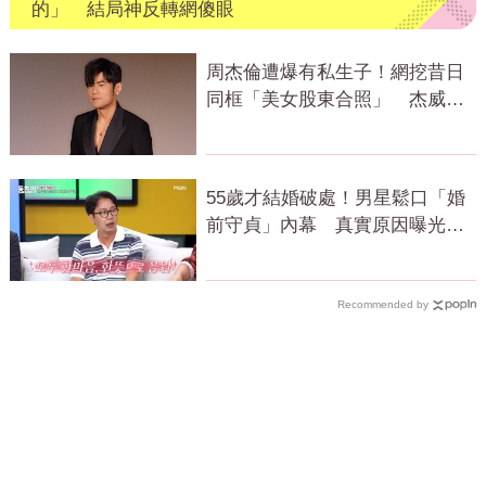
的」 結局神反轉網傻眼
周杰倫遭爆有私生子！網挖昔日
同框「美女股東合照」 杰威爾
發聲了
55歲才結婚破處！男星鬆口「婚
前守貞」內幕 真實原因曝光全
場笑瘋
Recommended by