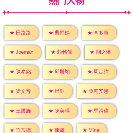
熱門人物
★
田路路
★
曹雨婷
★
李多慧
★
賴銘偉
★
關之琳
★
Joeman
★
陳泰銘
★
邱勝翊
★
周定緯
★
巴鈺
★
梁文音
★
亞莉安娜
★
王國旌
★
陳美琪
★
馬清偉
★
康凱
★
Mina
★
許常德