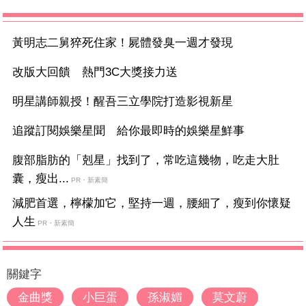
黃明志二舅猝死住家！屍體發臭一週才發現
改版大回饋 熱門3C大獎接力送
明星講師親授！醒吾三立學院打造影視新星
追蹤訂閱娛樂星聞 給你最即時的娛樂星鮮事
腹部脂肪的「剋星」找到了，常吃這幾物，吃走大肚
囊，瘦出...
PR・新素簡
減肥首選，檸檬加它，堅持一週，腰細了，瘦到你懷疑
人生
PR・新素簡
關鍵字
金曲獎
小巨蛋
孫淑媚
莫文蔚