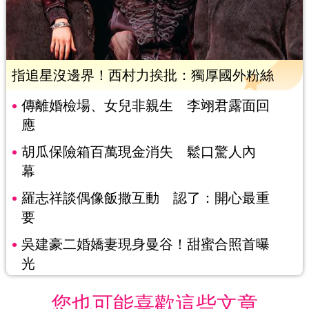
指追星沒邊界！西村力挨批：獨厚國外粉絲
傳離婚檢場、女兒非親生 李翊君露面回
應
胡瓜保險箱百萬現金消失 鬆口驚人內
幕
羅志祥談偶像飯撒互動 認了：開心最重
要
吳建豪二婚嬌妻現身曼谷！甜蜜合照首曝
光
您也可能喜歡這些文章