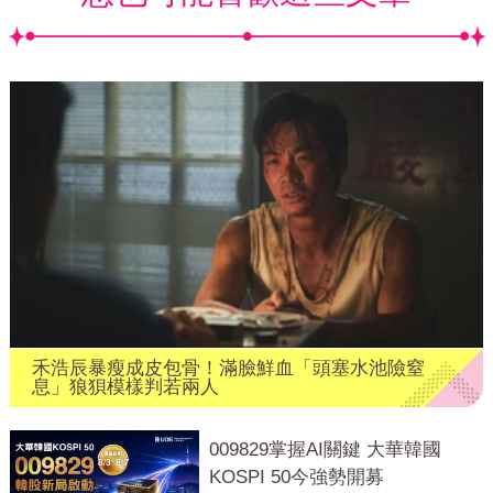
禾浩辰暴瘦成皮包骨！滿臉鮮血「頭塞水池險窒
息」狼狽模樣判若兩人
009829掌握AI關鍵 大華韓國
KOSPI 50今強勢開募