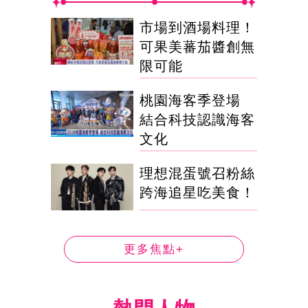
市場到酒場料理！
可果美蕃茄醬創無
限可能
桃園海客季登場
結合科技認識海客
文化
理想混蛋號召粉絲
跨海追星吃美食！
更多焦點+