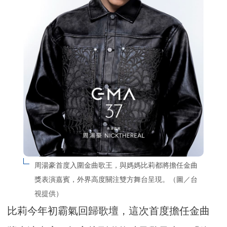
周湯豪首度入圍金曲歌王，與媽媽比莉都將擔任金曲
獎表演嘉賓，外界高度關注雙方舞台呈現。（圖／台
視提供）
比莉今年初霸氣回歸歌壇，這次首度擔任金曲