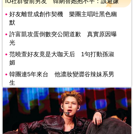
IU社群發前男友 韓網替她抱不平：該避嫌
好友離世成創作契機 樂團主唱吐黑色幽
默
許富凱攻蛋倒數突公開道歉 真實原因曝
光
范曉萱好友竟是大咖天后 1句打動孫淑
媚
韓團連5年來台 他濃妝變澀谷辣妹系男
生