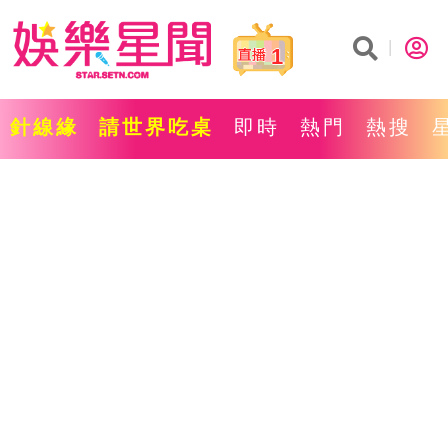
1
針線緣
請世界吃桌
即時
熱門
熱搜