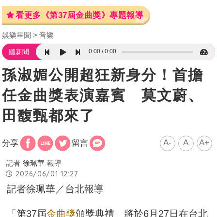
看更多《第37屆金曲獎》專題報導
娛樂星聞
音樂
0:00
0:00
聽新聞
孫淑媚公開超狂新身分！首擔
任金曲獎表演嘉賓 莫文蔚、
田馥甄都來了
A-
A
A+
分享
留言
記者
徐珮華
報導
2026/06/01 12:27
記者徐珮華／台北報導
「第37屆
金曲獎
頒獎典禮」將於6月27日在台北