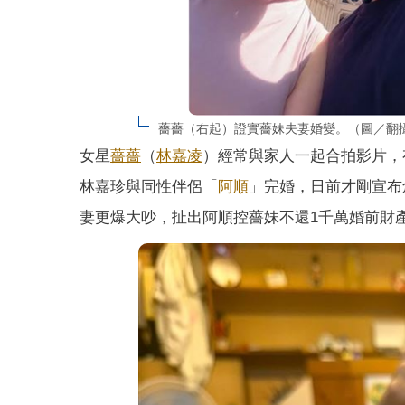
薔薔（右起）證實薔妹夫妻婚變。（圖／翻攝自薔薔
女星
薔薔
（
林嘉凌
）經常與家人一起合拍影片，
林嘉珍與同性伴侶「
阿順
」完婚，日前才剛宣布
妻更爆大吵，扯出阿順控薔妹不還1千萬婚前財