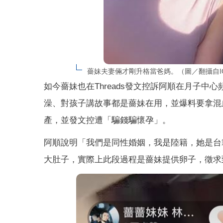
薔妹夫妻倆才剛升格當爸媽。（圖／翻攝自IG@ ni
如今薔妹也在Threads發文控訴阿順在月子
澡、對孩子講故事都是薔妹在用，並爆料要拿混
產，並發文控遭「騙錢騙懷孕」。
阿順說明「我們是同性婚姻，我是陸籍，她是台
大肚子，實際上此段過程是薔妹提供卵子，徵求