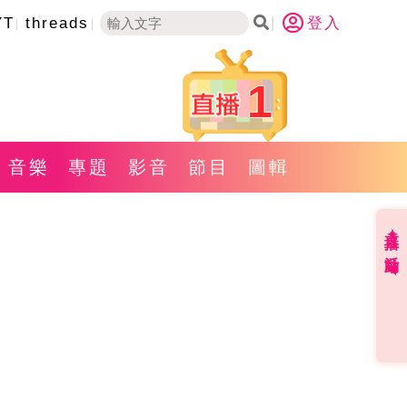
YT
threads
登入
1
音樂
專題
影音
節目
圖輯
直播✦活動