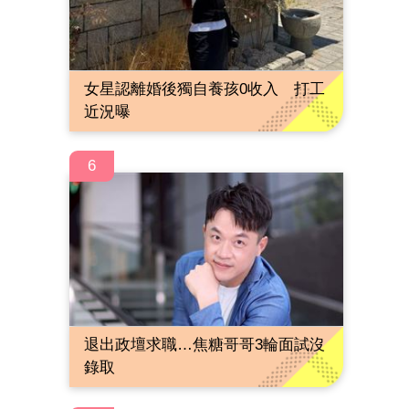
女星認離婚後獨自養孩0收入 打工
近況曝
6
退出政壇求職…焦糖哥哥3輪面試沒
錄取