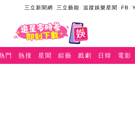
三立新聞網
三立藝能
追蹤娛樂星聞
FB
熱門
熱搜
星聞
綜藝
戲劇
日韓
電影