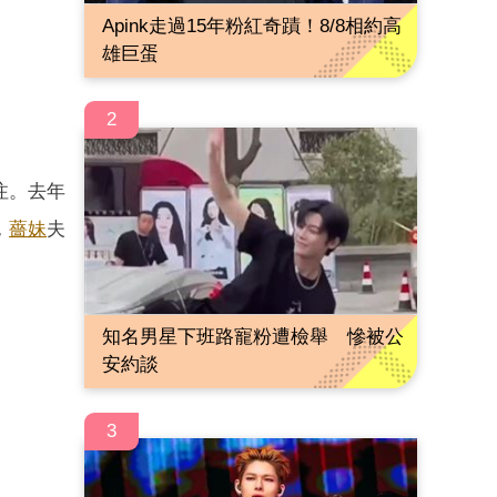
Apink走過15年粉紅奇蹟！8/8相約高
雄巨蛋
2
注。去年
，
薔妹
夫
知名男星下班路寵粉遭檢舉 慘被公
安約談
3