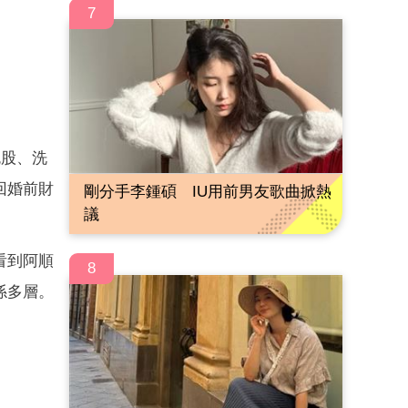
7
屁股、洗
回婚前財
剛分手李鍾碩 IU用前男友歌曲掀熱
議
看到阿順
8
係多層。