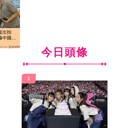
復出拍
轟中國劇
員
ed by
今日頭條
1