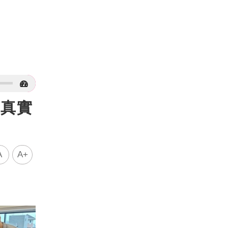
 真實
A
A+