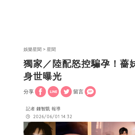
娛樂星聞
星聞
獨家／陸配怒控騙孕！薔
身世曝光
分享
留言
記者
鍾智凱
報導
2026/06/01 14:32