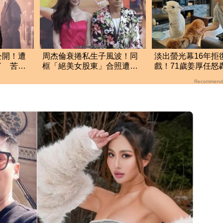
公開！遭
周杰倫衰捲私生子風波！同
淡出螢光幕16年拒
了 苦勸
框「絕美女股東」合照遭瘋
戲！71歲姜厚任怒
傳 驚人內幕曝光
組：我被當八流演
Recommend