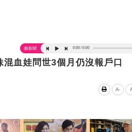
0:00
0:00
聽新聞
妹混血娃問世3個月仍沒報戶口
A-