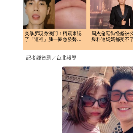
突暴肥現身澳門！柯震東認
周杰倫逛街怪僻被
了「這裡」腫一圈急發聲
爆料連媽媽都受不
驚人近照曝光
這點一定要改
記者鍾智凱／台北報導