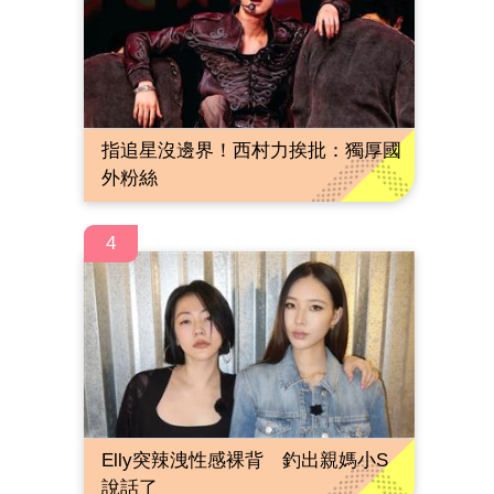
指追星沒邊界！西村力挨批：獨厚國
外粉絲
4
Elly突辣洩性感裸背 釣出親媽小S
說話了