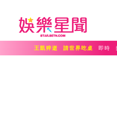
王凱猝逝
請世界吃桌
即時