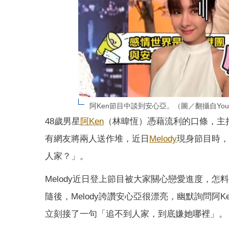
阿Ken節目中談到安心亞。（圖／翻攝自YouT
48歲男星
阿Ken
（林暐恆）憑藉流利的口條，主
有網友將兩人送作堆，近日
Melody
現身節目時，
人家？」。
Melody近日登上節目被大家關心戀愛進度，
隨後，Melody誇讚安心亞很漂亮，幽默詢問阿K
立刻接了一句「追不到人家，到底嫌她哪裡」。