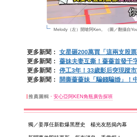
Melody（左）開嗆阿Ken。（圖／翻攝自You
更多新聞：
女星砸200萬買「這兩支股票
更多新聞：
薔妹夫妻互撕！薔薔首發千
更多新聞：
停工3年！33歲影后突現蹤
更多新聞：
開撕薔薔妹「騙錢騙婚」！
推薦圖輯
安心亞阿KEN角瓶廣告探班
獨／姜厚任新歡爆黑歷史 楊光友怒揭內幕