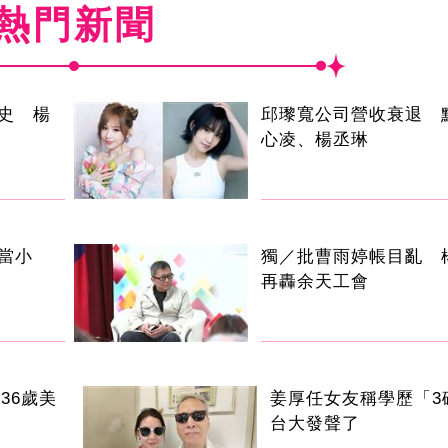
熱門新聞
史 楊
邱瓈寬公司營收衰退 
心凌、楊丞琳
當小
獨／批曹雨婷帳目亂 
再轟余天工會
36歲美
姜厚任女友稱學歷「3
台大發聲了