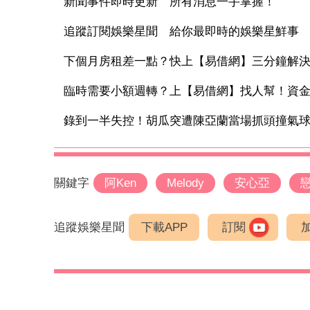
新聞事件即時更新 所有消息一手掌握！
追蹤訂閱娛樂星聞 給你最即時的娛樂星鮮事
下個月房租差一點？快上【易借網】三分鐘解
臨時需要小額週轉？上【易借網】找人幫！資
錄到一半失控！胡瓜突遭陳亞蘭當場抓頭撞氣球 
關鍵字
阿Ken
Melody
安心亞
追蹤娛樂星聞
下載APP
訂閱