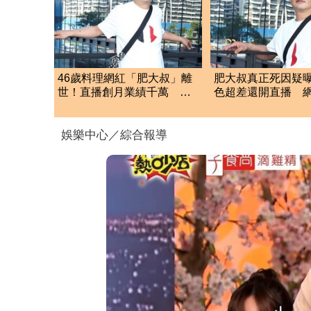
46歲料理網紅「肥大叔」離
肥大叔真正死因疑
世！直播創月業績千萬 生
色超差還開直播 
前揭3大成功心法
點超不合理
娛樂中心／綜合報導