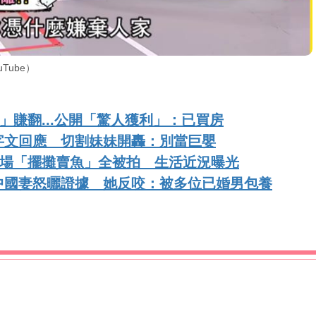
Tube）
」賺翻...公開「驚人獲利」：已買房
字文回應 切割妹妹開轟：別當巨嬰
市場「擺攤賣魚」全被拍 生活近況曝光
中國妻怒曬證據 她反咬：被多位已婚男包養