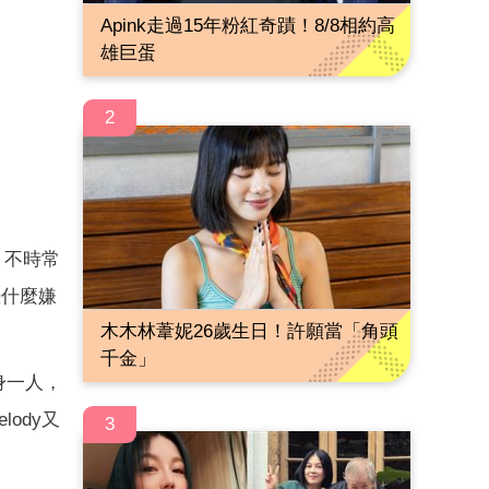
Apink走過15年粉紅奇蹟！8/8相約高
雄巨蛋
2
，不時常
憑什麼嫌
木木林葦妮26歲生日！許願當「角頭
千金」
身一人，
ody又
3