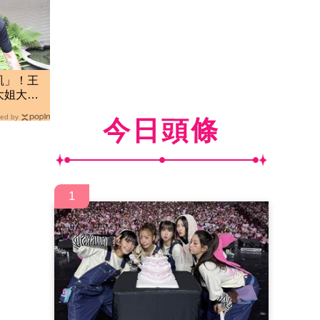
凱」！王
大姐大邱
ed by
今日頭條
1