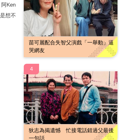
阿Ken
家是想不
苗可麗配合失智父演戲「一舉動」逼
哭網友
4
狄志為揭遺憾 忙接電話錯過父最後
一句話