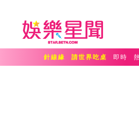
針線緣
請世界吃桌
即時