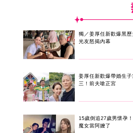
獨／姜厚任新歡爆黑歷
光友怒揭內幕
姜厚任新歡爆帶婚生子
三！前夫嗆正宮
15歲倒追27歲男懷孕！
魔女當阿嬤了