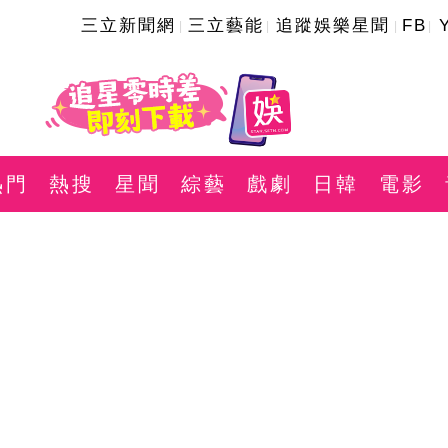
三立新聞網
三立藝能
追蹤娛樂星聞
FB
熱門
熱搜
星聞
綜藝
戲劇
日韓
電影