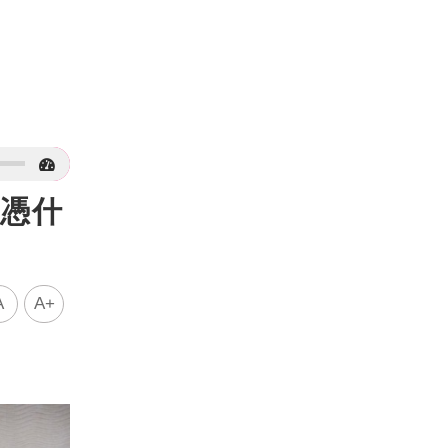
：憑什
A
A+