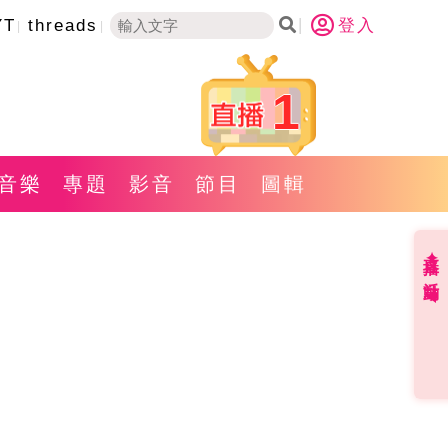
YT
threads
登入
1
音樂
專題
影音
節目
圖輯
直播✦活動