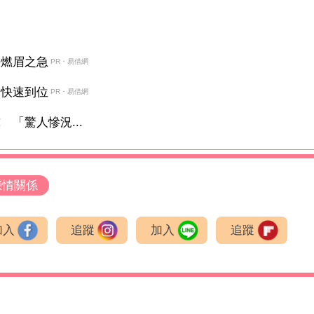
決燃眉之急
PR・易借網
金快速到位
PR・易借網
「驚人慘況...
戀情關係
加入
追蹤
加入
追蹤