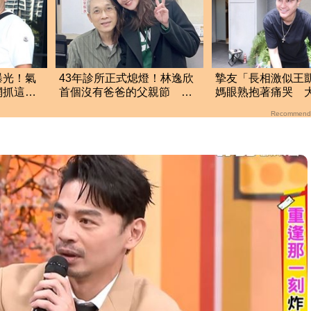
曝光！氣
43年診所正式熄燈！林逸欣
摯友「長相激似王
網抓這一
首個沒有爸爸的父親節 門
媽眼熟抱著痛哭 
口卻爆排隊潮
瓈寬霸氣伸援手
Recommend