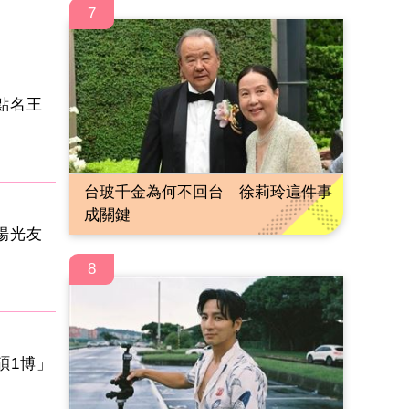
7
點名王
台玻千金為何不回台 徐莉玲這件事
成關鍵
楊光友
8
碩1博」