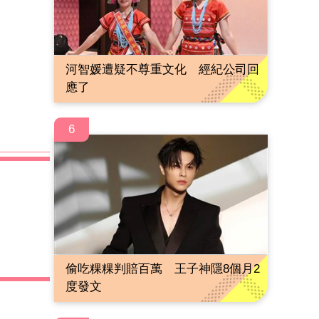
河智媛遭疑不尊重文化 經紀公司回
應了
6
偷吃粿粿判賠百萬 王子神隱8個月2
度發文