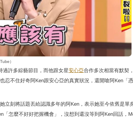
ube）
持過許多綜藝節目，而他跟女星
安心亞
合作多次相當有默契
也忍不住好奇阿Ken跟安心亞的真實狀況，還開嗆阿Ken「
怎料她立刻將話題丟給認識多年的阿Ken，表示她至今依舊是單
en「怎麼不好好把握機會」，沒想到還沒等到阿Ken回話，Mel