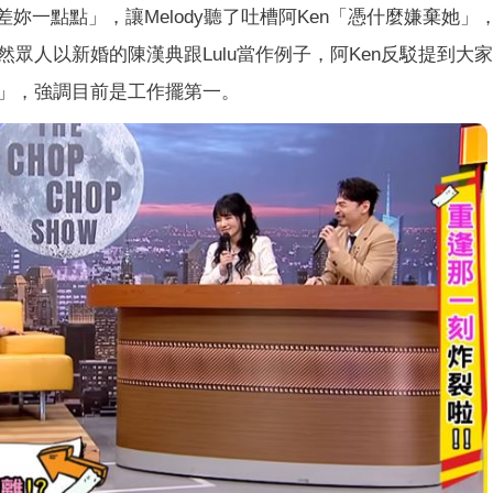
差妳一點點」，讓Melody聽了吐槽阿Ken「憑什麼嫌棄她」，
眾人以新婚的陳漢典跟Lulu當作例子，阿Ken反駁提到大
」，強調目前是工作擺第一。