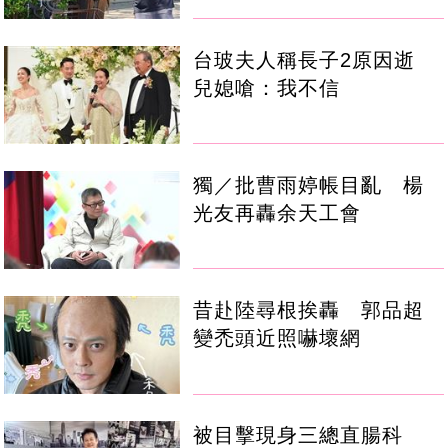
台玻夫人稱長子2原因逝
兒媳嗆：我不信
獨／批曹雨婷帳目亂 楊
光友再轟余天工會
昔赴陸尋根挨轟 郭品超
變禿頭近照嚇壞網
被目擊現身三總直腸科