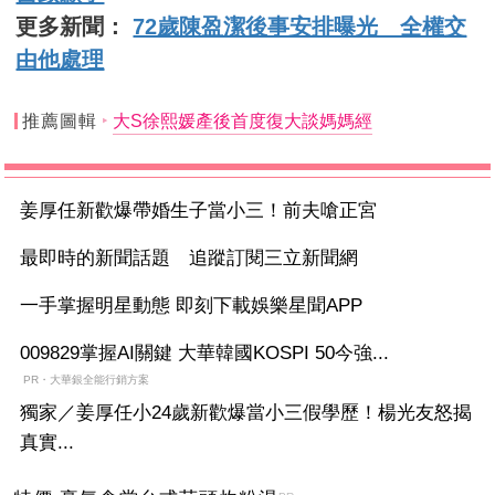
更多新聞：
72歲陳盈潔後事安排曝光 全權交
由他處理
推薦圖輯
大S徐熙媛產後首度復大談媽媽經
姜厚任新歡爆帶婚生子當小三！前夫嗆正宮
最即時的新聞話題 追蹤訂閱三立新聞網
一手掌握明星動態 即刻下載娛樂星聞APP
009829掌握AI關鍵 大華韓國KOSPI 50今強...
PR・大華銀全能行銷方案
獨家／姜厚任小24歲新歡爆當小三假學歷！楊光友怒揭
真實...