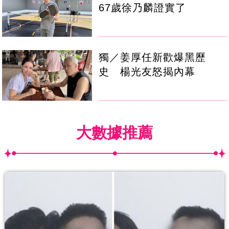
67歲徐乃麟證實了
獨／姜厚任新歡爆黑歷
史 楊光友怒揭內幕
大數據推薦