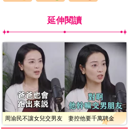
延伸閱讀
周渝民不讓女兒交男友 妻控他要千萬聘金