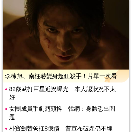
李棟旭、南柱赫變身超狂殺手！片單一次看
82歲武打巨星近況曝光 本人認狀況不太
好
女團成員手劇烈顫抖 韓網：身體恐出問
題
朴寶劍替爸扛8億債 昔宣布破產仍不埋