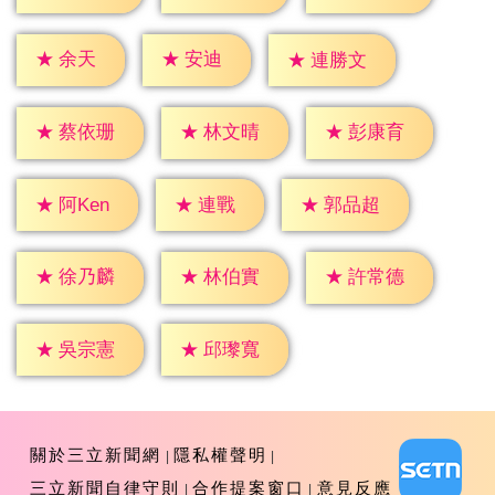
★
余天
★
安迪
★
連勝文
★
蔡依珊
★
林文晴
★
彭康育
★
連戰
★
阿Ken
★
郭品超
★
徐乃麟
★
林伯實
★
許常德
★
吳宗憲
★
邱瓈寬
關於三立新聞網
隱私權聲明
三立新聞自律守則
合作提案窗口
意見反應