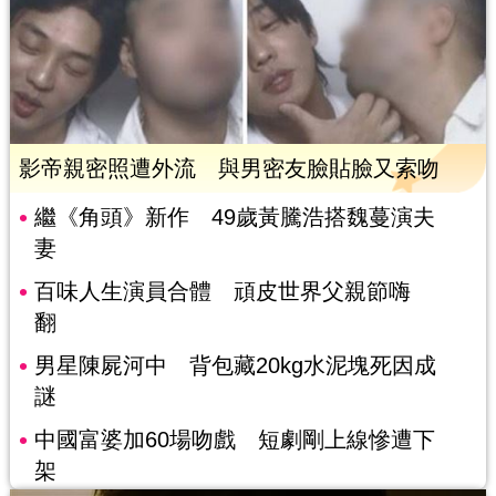
影帝親密照遭外流 與男密友臉貼臉又索吻
繼《角頭》新作 49歲黃騰浩搭魏蔓演夫
妻
百味人生演員合體 頑皮世界父親節嗨
翻
男星陳屍河中 背包藏20kg水泥塊死因成
謎
中國富婆加60場吻戲 短劇剛上線慘遭下
架