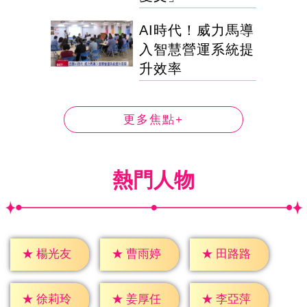
AI時代！威力馬導
入智慧營運系統提
升效率
更多焦點+
熱門人物
★
楊光友
★
曹雨婷
★
田路路
★
徐莉玲
★
姜厚任
★
李亞萍