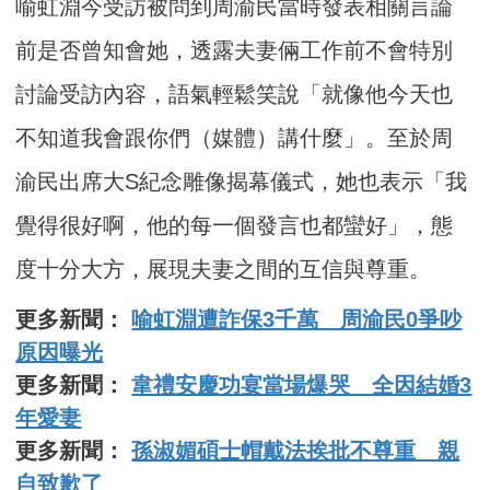
喻虹淵今受訪被問到周渝民當時發表相關言論
前是否曾知會她，透露夫妻倆工作前不會特別
討論受訪內容，語氣輕鬆笑說「就像他今天也
不知道我會跟你們（媒體）講什麼」。至於周
渝民出席大S紀念雕像揭幕儀式，她也表示「我
覺得很好啊，他的每一個發言也都蠻好」，態
度十分大方，展現夫妻之間的互信與尊重。
更多新聞：
喻虹淵遭詐保3千萬 周渝民0爭吵
原因曝光
更多新聞：
韋禮安慶功宴當場爆哭 全因結婚3
年愛妻
更多新聞：
孫淑媚碩士帽戴法挨批不尊重 親
自致歉了