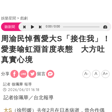
娛樂星聞
戲劇
0:00
0:00
聽新聞
周渝民悼舊愛大S「接住我」！
愛妻喻虹淵首度表態 大方吐
真實心境
A-
A
A+
分享
留言
記者
徐珮華
報導
2026/06/01 16:18
記者徐珮華／台北報導
大S
（徐熙媛）去年2月在日本病逝，曾合作偶