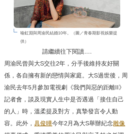
喻虹淵與周渝民結婚10年。（圖／青春期影視娛樂提
供）
請繼續往下閱讀….
周渝民曾與大S交往2年，分手後維持友好關
係，各自擁有新的戀情與家庭。大S過世後，周
渝民去年5月參加電視劇《我們與惡的距離II》
記者會，談及現實人生中是否遇過「接住自己
的人」時，溫柔提及對方，真摯發言令人動
容。此外，
具俊曄
今年2月為大S舉辦紀念
雕像