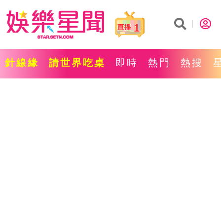
1
針線緣
請世界吃桌
即時
熱門
熱搜