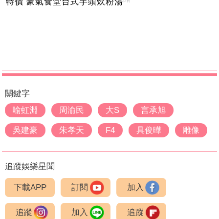
特價 豪氣食堂台式芋頭炊粉湯
PR
關鍵字
喻虹淵
周渝民
大S
言承旭
吳建豪
朱孝天
F4
具俊曄
雕像
追蹤娛樂星聞
下載APP
訂閱
加入
追蹤
加入
追蹤