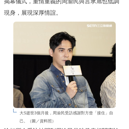
揭幕儀式，重情重義的周渝民與言承旭也低調
現身，展現深厚情誼。
大S逝世3個月後，周渝民受訪感謝對方曾「接住」自
己。（圖／資料照）