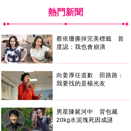
熱門新聞
蔡依珊撕掉完美標籤 首
度認：我也會崩潰
向姜厚任道歉 田路路：
我要找的是楊光友
男星陳屍河中 背包藏
20kg水泥塊死因成謎