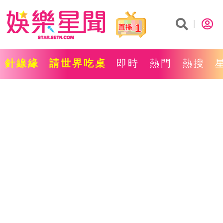
1
針線緣
請世界吃桌
即時
熱門
熱搜