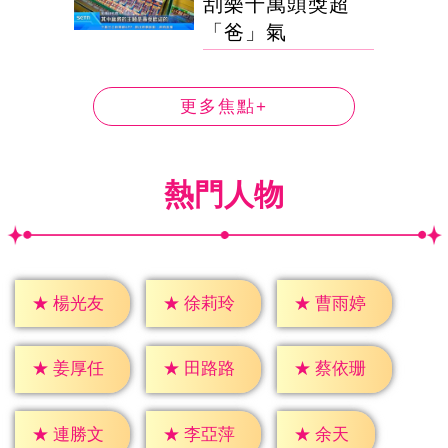
刮樂千萬頭獎超
「爸」氣
更多焦點+
熱門人物
★
楊光友
★
徐莉玲
★
曹雨婷
★
姜厚任
★
田路路
★
蔡依珊
★
余天
★
連勝文
★
李亞萍