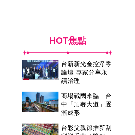
HOT焦點
台新新光金控淨零
論壇 專家分享永
續治理
商場戰國來臨 台
中「頂奢大道」逐
漸成形
台彩父親節推新刮