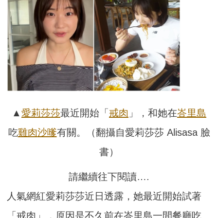
▲
愛莉莎莎
最近開始「
戒肉
」，和她在
峇里島
吃
雞肉
沙嗲
有關。（翻攝自愛莉莎莎 Alisasa 臉
書）
請繼續往下閱讀….
人氣網紅愛莉莎莎近日透露，她最近開始試著
「戒肉」，原因是不久前在峇里島一間餐廳吃