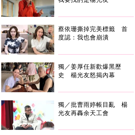
蔡依珊撕掉完美標籤 首
度認：我也會崩潰
獨／姜厚任新歡爆黑歷
史 楊光友怒揭內幕
獨／批曹雨婷帳目亂 楊
光友再轟余天工會