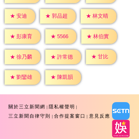
★
安迪
★
郭品超
★
林文晴
★
5566
★
彭康育
★
林伯實
★
甘比
★
徐乃麟
★
許常德
★
劉鑾雄
★
陳凱韻
關於三立新聞網
隱私權聲明
三立新聞自律守則
合作提案窗口
意見反應