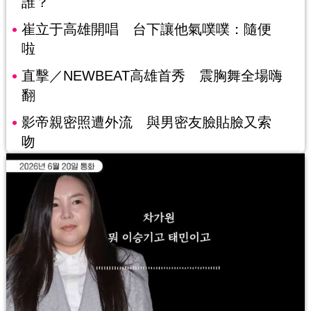
誰？
崔立于高雄開唱 台下讓他氣噗噗：隨便
啦
直擊／NEWBEAT高雄首秀 震胸舞全場嗨
翻
影帝親密照遭外流 與男密友臉貼臉又索
吻