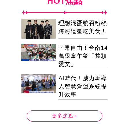
HOT焦點
理想混蛋號召粉絲
跨海追星吃美食！
芒果自由！台南14
萬學童午餐「整顆
愛文」
AI時代！威力馬導
入智慧營運系統提
升效率
更多焦點+