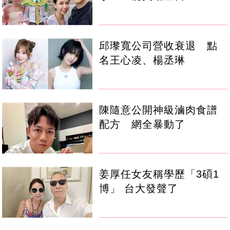
邱瓈寬公司營收衰退 點
名王心凌、楊丞琳
陳隨意公開神級滷肉食譜
配方 網全暴動了
姜厚任女友稱學歷「3碩1
博」 台大發聲了