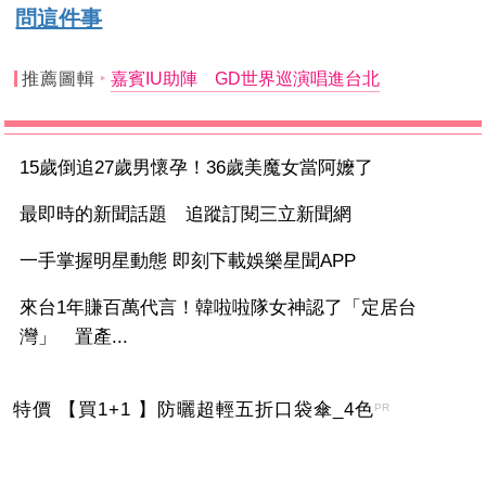
問這件事
推薦圖輯
嘉賓IU助陣 GD世界巡演唱進台北
15歲倒追27歲男懷孕！36歲美魔女當阿嬤了
最即時的新聞話題 追蹤訂閱三立新聞網
一手掌握明星動態 即刻下載娛樂星聞APP
來台1年賺百萬代言！韓啦啦隊女神認了「定居台
灣」 置產...
特價 【買1+1 】防曬超輕五折口袋傘_4色
PR