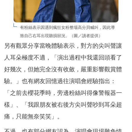
有粉絲表示因遇到瘋狂女粉整場高分貝喊叫，因此導
致自己右耳出現聽損狀況。（圖／讀者提供）
另有觀眾分享當晚體驗表示，對方的尖叫聲讓
人耳朵極度不適，「演出過程中我還回頭看了
好幾次，但她完全沒有收斂，嚴重影響觀賞體
驗。」也有網友回憶過往演唱會經驗指出：
「之前去櫻花季時，旁邊粉絲叫得像警報器一
樣」、「我跟朋友被右後方尖叫聲吵到耳朵超
痛，只能無奈笑笑」。
不過，也有部分網友認為，演唱會現場難免情