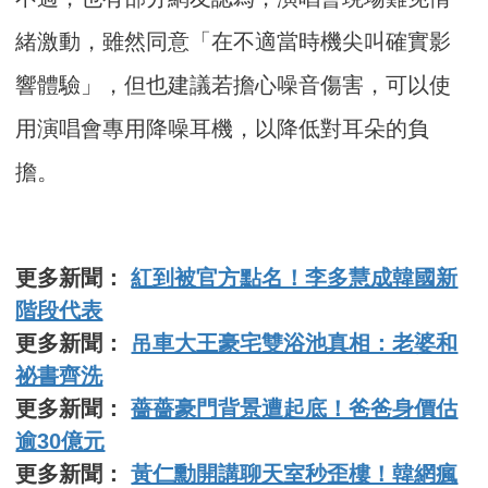
緒激動，雖然同意「在不適當時機尖叫確實影
響體驗」，但也建議若擔心噪音傷害，可以使
用演唱會專用降噪耳機，以降低對耳朵的負
擔。
更多新聞：
紅到被官方點名！李多慧成韓國新
階段代表
更多新聞：
吊車大王豪宅雙浴池真相：老婆和
祕書齊洗
更多新聞：
薔薔豪門背景遭起底！爸爸身價估
逾30億元
更多新聞：
黃仁勳開講聊天室秒歪樓！韓網瘋