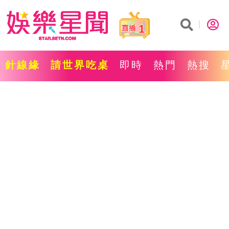
1
針線緣
請世界吃桌
即時
熱門
熱搜