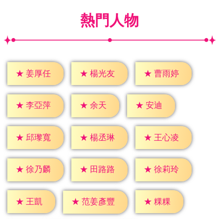
熱門人物
★
姜厚任
★
楊光友
★
曹雨婷
★
余天
★
安迪
★
李亞萍
★
邱瓈寬
★
楊丞琳
★
王心凌
★
徐乃麟
★
田路路
★
徐莉玲
★
王凱
★
粿粿
★
范姜彥豐