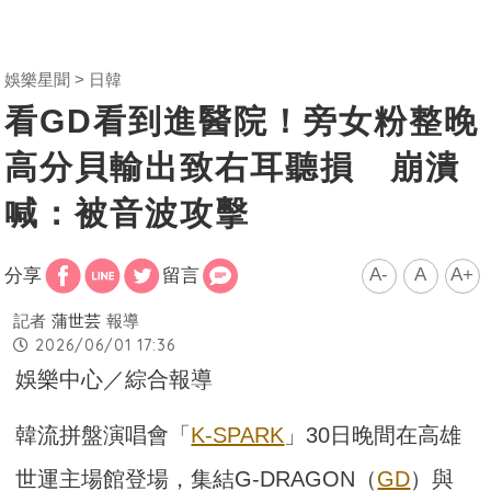
娛樂星聞
日韓
看GD看到進醫院！旁女粉整晚
高分貝輸出致右耳聽損 崩潰
喊：被音波攻擊
A-
A
A+
分享
留言
記者
蒲世芸
報導
2026/06/01 17:36
娛樂中心／綜合報導
韓流拼盤演唱會「
K-SPARK
」30日晚間在高雄
世運主場館登場，集結G-DRAGON（
GD
）與