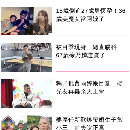
15歲倒追27歲男懷孕！36
歲美魔女當阿嬤了
被目擊現身三總直腸科
67歲徐乃麟證實了
獨／批曹雨婷帳目亂 楊
光友再轟余天工會
姜厚任新歡爆帶婚生子當
小三！前夫嗆正宮