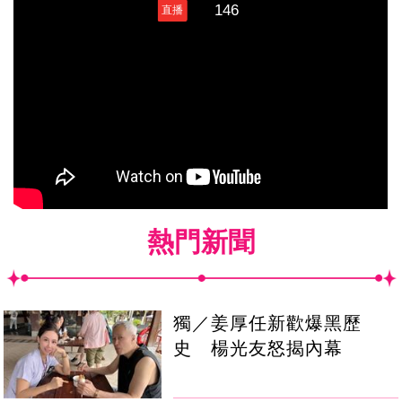
熱門新聞
獨／姜厚任新歡爆黑歷
史 楊光友怒揭內幕