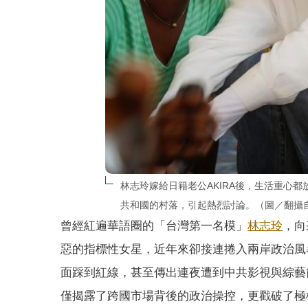
林志玲嫁給日籍老公AKIRA後，生活重心
共和國的村落，引起熱烈討論。（圖／翻攝自
曾經紅遍華語圈的「台灣第一名模」
林志玲
，向
惡的指標性女星，近年來卻接連捲入兩岸政治風
面踩到紅線，甚至傳出連夜遭到中共影視與綜藝
僅揭露了跨國市場背後的政治操控，更戳破了極