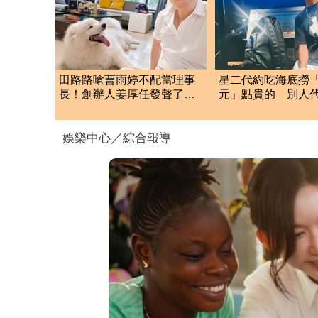
田路路嗆曹雨婷不配當理事
星二代約吃海底撈「
長！創辦人姜厚任發聲了
元」點貴的 別人
痛揭「驚人內幕」
他從不還
娛樂中心／綜合報導