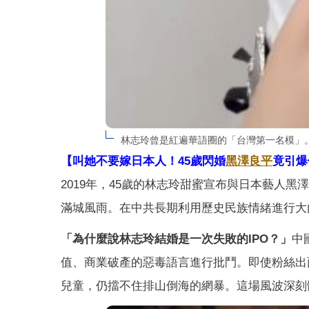
林志玲曾是紅遍華語圈的「台灣第一名模」。
【叫她不要嫁日本人！45歲閃婚
黑澤良平
竟引爆
2019年，45歲的林志玲甜蜜宣布與日本藝人黑
滿城風雨。在中共長期利用歷史民族情緒進行大
「為什麼說林志玲結婚是一次失敗的IPO？」
中
值、商業破產的惡毒語言進行批鬥。即使粉絲出
兒童，仍擋不住排山倒海的網暴。這場風波深刻