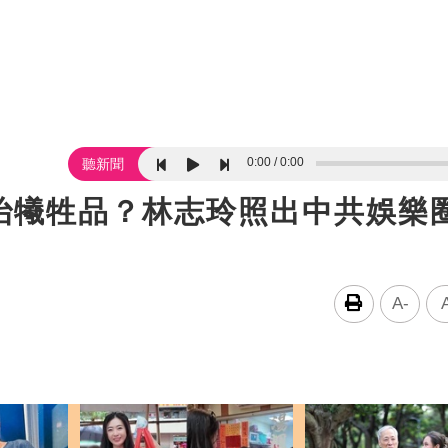
0:00
0:00
聽新聞
治犧牲品？林志玲照出中共娛樂
A-