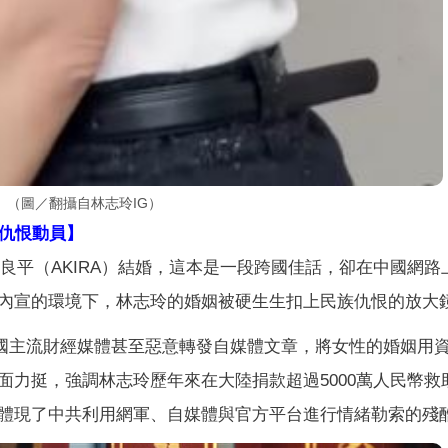
（圖／翻攝自林志玲IG）
仇恨動員】
澤良平（AKIRA）結婚，這本是一段跨國佳話，卻在中國網路
內宣的環境下，林志玲的婚姻被硬生生扣上民族仇恨的放大
國主流財經媒體甚至惡意轉發自媒體文章，將女性的婚姻用
面力挺，強調林志玲歷年來在大陸捐款超過5000萬人民幣救
體現了中共利用網軍、自媒體與官方平台進行情緒勒索的殘