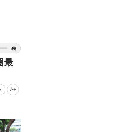
圈最
A
A+