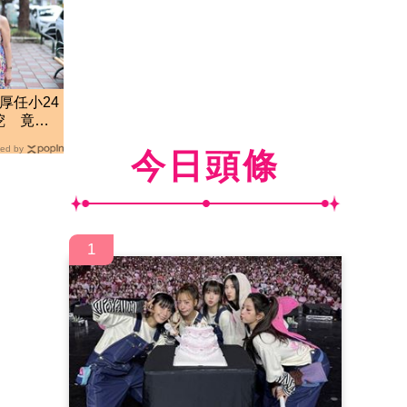
厚任小24
挖 竟是
ed by
今日頭條
1