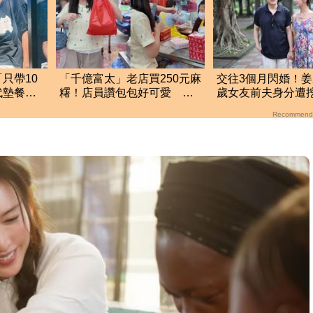
只帶10
「千億富太」老店買250元麻
交往3個月閃婚！姜
代墊餐費
糬！店員讚包包好可愛 笑
歲女友前夫身分遭
回：我自己做的
縣政府高官
Recommend