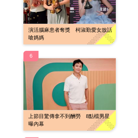
演活腦麻患者奪獎 柯淑勤愛女放話
嗆媽媽
6
上節目驚傳拿不到酬勞 8點檔男星
曝內幕