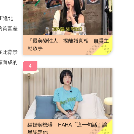
正逢北
的貧富差
「最美變性人」揭離婚真相 自曝主
動放手
在此背景
織而成的
4
結婚契機曝 HAHA「這一句話」讓
星認定他