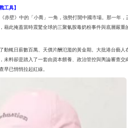
戰工具】
巨作《赤壁》中的「小喬」一角，強勢打開中國市場。那一年，
，藉此掩蓋當時震驚全球的三聚氰胺毒奶粉事件與底層嚴重
了動輒日薪數百萬、天價片酬氾濫的黃金期。大批港台藝人
，未料卻是踏入了一套由資本餵養、政治管控與輿論審查交
查早已悄悄拉起紅線。