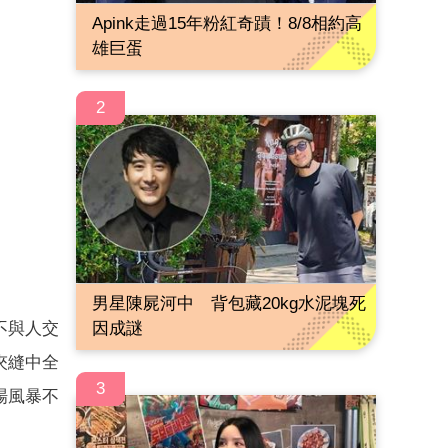
Apink走過15年粉紅奇蹟！8/8相約高
雄巨蛋
2
男星陳屍河中 背包藏20kg水泥塊死
不與人交
因成謎
夾縫中全
3
場風暴不