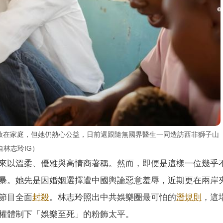
都放在家庭，但她仍熱心公益，日前還跟隨無國界醫生一同造訪西非獅子山
林志玲IG）
來以溫柔、優雅與高情商著稱。然而，即便是這樣一位幾乎
暴。她先是因婚姻選擇遭中國輿論惡意羞辱，近期更在兩岸
節目全面
封殺
。林志玲照出中共娛樂圈最可怕的
潛規則
，這
權體制下「娛樂至死」的粉飾太平。