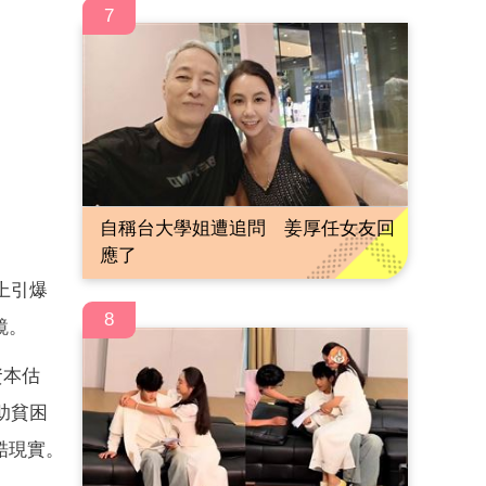
7
自稱台大學姐遭追問 姜厚任女友回
應了
上引爆
8
鏡。
資本估
助貧困
酷現實。