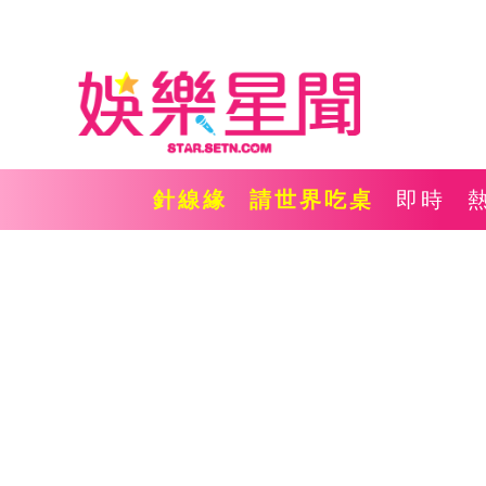
針線緣
請世界吃桌
即時