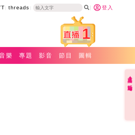
YT
threads
登入
1
音樂
專題
影音
節目
圖輯
直播✦活動