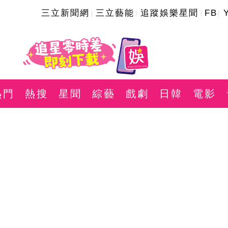
三立新聞網
三立藝能
追蹤娛樂星聞
FB
熱門
熱搜
星聞
綜藝
戲劇
日韓
電影