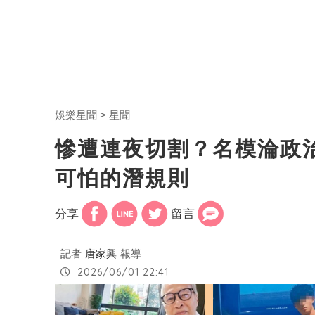
娛樂星聞
星聞
慘遭連夜切割？名模淪政
可怕的潛規則
分享
留言
記者
唐家興
報導
2026/06/01 22:41