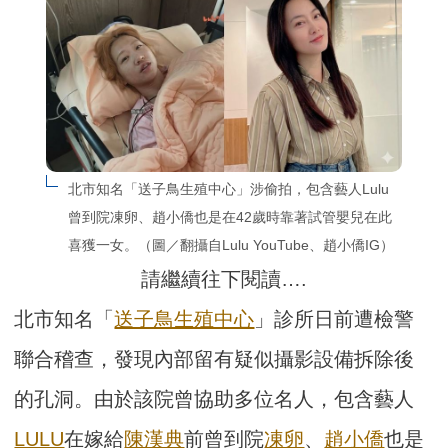
北市知名「送子鳥生殖中心」涉偷拍，包含藝人Lulu
曾到院凍卵、趙小僑也是在42歲時靠著試管嬰兒在此
喜獲一女。（圖／翻攝自Lulu YouTube、趙小僑IG）
請繼續往下閱讀….
北市知名「
送子鳥生殖中心
」診所日前遭檢警
聯合稽查，發現內部留有疑似攝影設備拆除後
的孔洞。由於該院曾協助多位名人，包含藝人
LULU
在嫁給
陳漢典
前曾到院
凍卵
、
趙小僑
也是