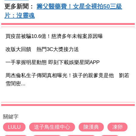
更多新聞：
籌父醫藥費！女星全裸拍50三級
片：沒靈魂
買疫苗被騙10.6億！慈濟多年未報案原因曝
改版大回饋 熱門3C大獎接力送
一手掌握明星動態 即刻下載娛樂星聞APP
周杰倫私生子傳聞真相曝光！孩子的親爹竟是他 劉若
雪閨密...
關鍵字
LULU
送子鳥生殖中心
陳漢典
凍卵