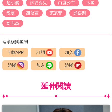
趙小僑
試管嬰兒
白癡公主
木星
魏蔓
謝盈萱
范宸菲
顏嘉樂
狄志杰
追蹤娛樂星聞
下載APP
訂閱
加入
追蹤
加入
追蹤
延伸閱讀