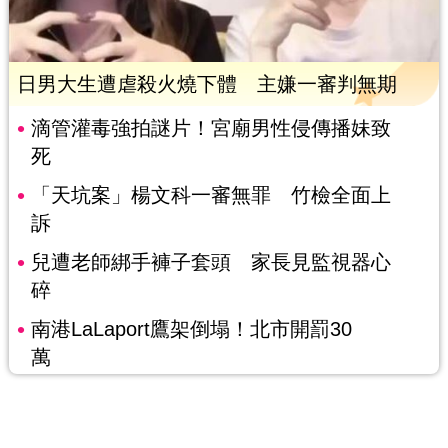
日男大生遭虐殺火燒下體 主嫌一審判無期
滴管灌毒強拍謎片！宮廟男性侵傳播妹致
死
「天坑案」楊文科一審無罪 竹檢全面上
訴
兒遭老師綁手褲子套頭 家長見監視器心
碎
南港LaLaport鷹架倒塌！北市開罰30
萬