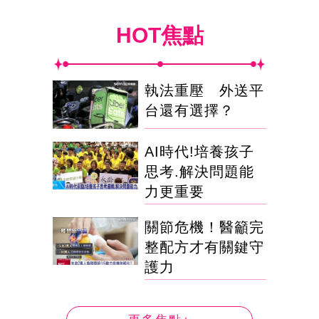
HOT焦點
執法重壓 外送平
台還有選擇？
AI時代!培養孩子
思考.解決問題能
力更重要
關節危機！醫籲完
整配方才有關鍵守
護力