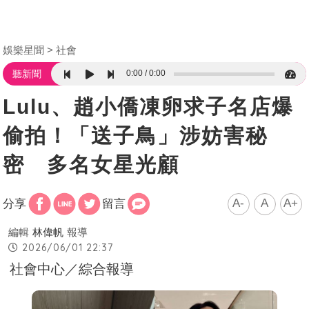
娛樂星聞
社會
0:00
0:00
聽新聞
Lulu、趙小僑凍卵求子名店爆
偷拍！「送子鳥」涉妨害秘
密 多名女星光顧
A-
A
A+
分享
留言
編輯
林偉帆
報導
2026/06/01 22:37
社會中心／綜合報導