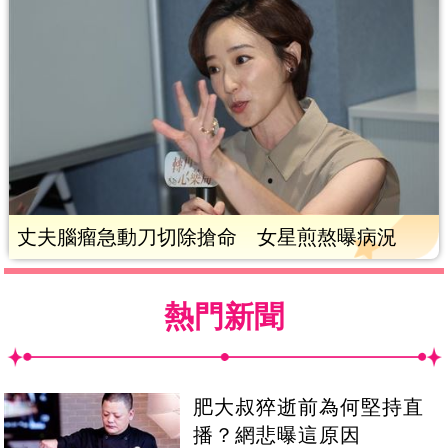
丈夫腦瘤急動刀切除搶命 女星煎熬曝病況
熱門新聞
肥大叔猝逝前為何堅持直
播？網悲曝這原因