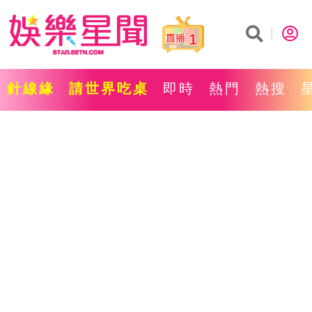
1
針線緣
請世界吃桌
即時
熱門
熱搜