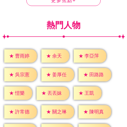
更多焦點+
熱門人物
★
余天
★
曹雨婷
★
李亞萍
★
吳宗憲
★
姜厚任
★
田路路
★
愷樂
★
王凱
★
丟丟妹
★
許常德
★
關之琳
★
陳明真