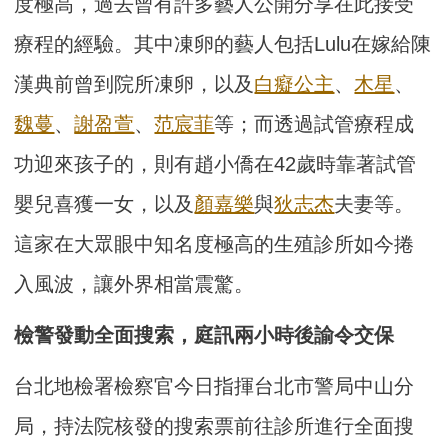
度極高，過去曾有許多藝人公開分享在此接受
療程的經驗。其中凍卵的藝人包括Lulu在嫁給陳
漢典前曾到院所凍卵，以及
白癡公主
、
木星
、
魏蔓
、
謝盈萱
、
范宸菲
等；而透過試管療程成
功迎來孩子的，則有趙小僑在42歲時靠著試管
嬰兒喜獲一女，以及
顏嘉樂
與
狄志杰
夫妻等。
這家在大眾眼中知名度極高的生殖診所如今捲
入風波，讓外界相當震驚。
檢警發動全面搜索，庭訊兩小時後諭令交保
台北地檢署檢察官今日指揮台北市警局中山分
局，持法院核發的搜索票前往診所進行全面搜