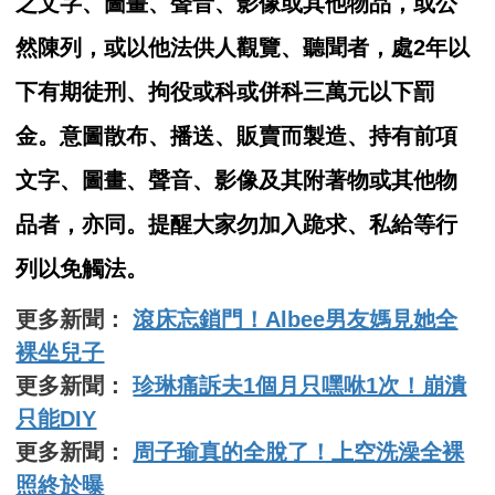
之文字、圖畫、聲音、影像或其他物品，或公
然陳列，或以他法供人觀覽、聽聞者，處2年以
下有期徒刑、拘役或科或併科三萬元以下罰
金。意圖散布、播送、販賣而製造、持有前項
文字、圖畫、聲音、影像及其附著物或其他物
品者，亦同。提醒大家勿加入跪求、私給等行
列以免觸法。
更多新聞：
滾床忘鎖門！Albee男友媽見她全
裸坐兒子
更多新聞：
珍琳痛訴夫1個月只嘿咻1次！崩潰
只能DIY
更多新聞：
周子瑜真的全脫了！上空洗澡全裸
照終於曝