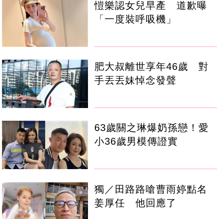
愷樂認女兒早產 道歉曝
「一度裝呼吸機」
肥大叔離世享年46歲 對
手丟丟妹悼念發聲
63歲關之琳爆奶孫戀！愛
小36歲男模傳證實
獨／田路路嗆曹雨婷點名
姜厚任 他回應了