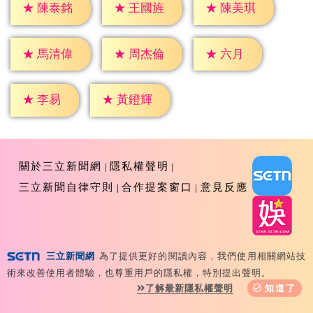
★
陳泰銘
★
王國旌
★
陳美琪
★
六月
★
馬清偉
★
周杰倫
★
李易
★
黃鐙輝
關於三立新聞網
隱私權聲明
三立新聞自律守則
合作提案窗口
意見反應
三立新聞網
為了提供更好的閱讀內容，我們使用相關網站技
Copyright ©2026 Sanlih E-Television All Rights
術來改善使用者體驗，也尊重用戶的隱私權，特別提出聲明。
Reserved 版權所有 盜用必究 台北市內湖區舊宗路一段159
了解最新隱私權聲明
知道了
號 02-8792-8888