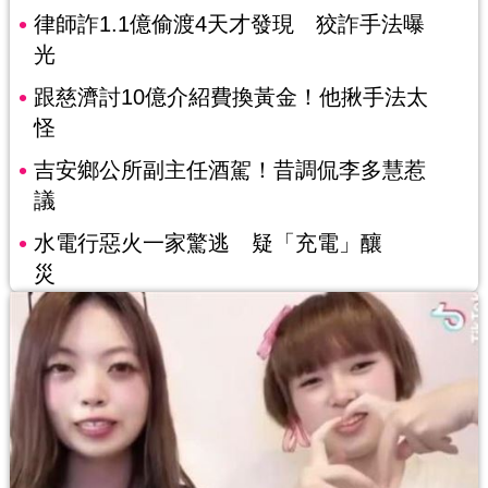
律師詐1.1億偷渡4天才發現 狡詐手法曝
光
跟慈濟討10億介紹費換黃金！他揪手法太
怪
吉安鄉公所副主任酒駕！昔調侃李多慧惹
議
水電行惡火一家驚逃 疑「充電」釀
災