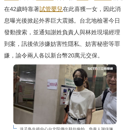
在42歲時靠著
試管嬰兒
在此喜獲一女，因此消
息曝光後掀起外界巨大震撼。台北地檢署今日
發動搜索，並通知謝姓負責人與林姓現場經理
到案，訊後依涉嫌妨害性隱私、妨害秘密等罪
嫌，諭令兩人各以新台幣20萬元交保。
送子鳥生殖中心台北院傳出疑似偷拍，負責人謝佳琳