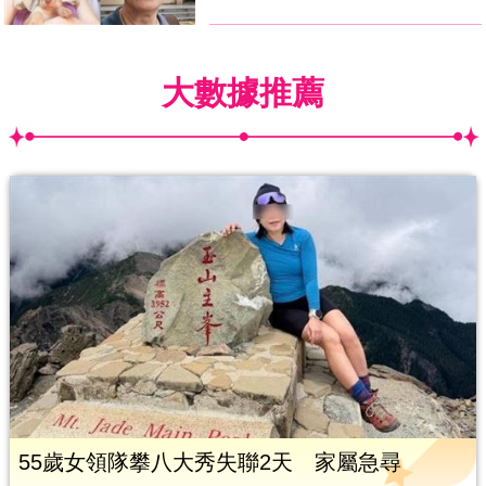
大數據推薦
55歲女領隊攀八大秀失聯2天 家屬急尋