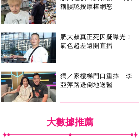
稱誤認按摩棒網怒
肥大叔真正死因疑曝光！
氣色超差還開直播
獨／家樓梯門口重摔 李
亞萍路邊倒地送醫
大數據推薦