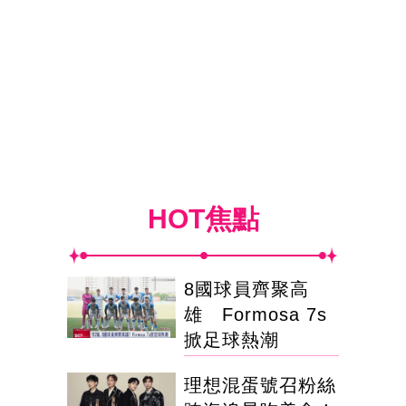
HOT焦點
8國球員齊聚高
雄 Formosa 7s
掀足球熱潮
理想混蛋號召粉絲