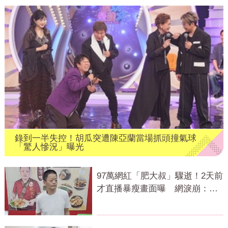
錄到一半失控！胡瓜突遭陳亞蘭當場抓頭撞氣球
「驚人慘況」曝光
97萬網紅「肥大叔」驟逝！2天前
才直播暴瘦畫面曝 網淚崩：一
路好走