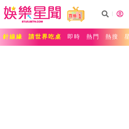
1
針線緣
請世界吃桌
即時
熱門
熱搜