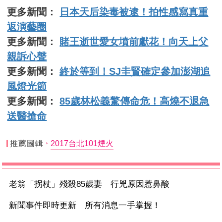
更多新聞：
日本天后染毒被逮！拍性感寫真重
返演藝圈
更多新聞：
賭王逝世愛女墳前獻花！向天上父
親訴心聲
更多新聞：
終於等到！SJ圭賢確定參加澎湖追
風燈光節
更多新聞：
85歲林松義驚傳命危！高燒不退急
送醫搶命
推薦圖輯
2017台北101煙火
老翁「拐杖」殘殺85歲妻 行兇原因惹鼻酸
新聞事件即時更新 所有消息一手掌握！