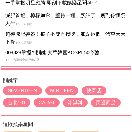
一手掌握明星動態 即刻下載娛樂星聞APP
減肥首選，檸檬加它，堅持一週，腰細了，瘦到你懷疑
人生
PR・新素簡
超神減肥神器！橘子不要直接吃，加點這個！體重天天
下降
PR・新素簡
009829掌握AI關鍵 大華韓國KOSPI 50今強...
PR・大華銀全能行銷方案
關鍵字
SEVENTEEN
MINITEEN
快閃店
台北101
CARAT
冰淇淋
周邊商品
追蹤娛樂星聞