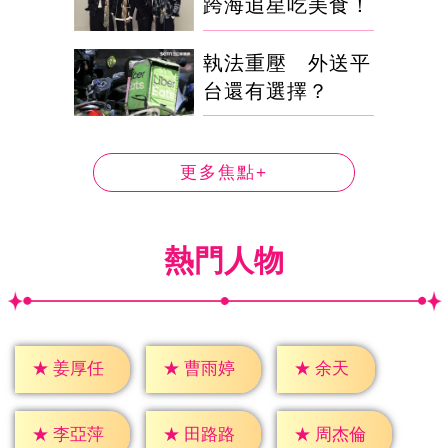
跨海追星吃美食！
執法重壓 外送平
台還有選擇？
更多焦點+
熱門人物
★
余天
★
姜厚任
★
曹雨婷
★
李亞萍
★
田路路
★
周杰倫