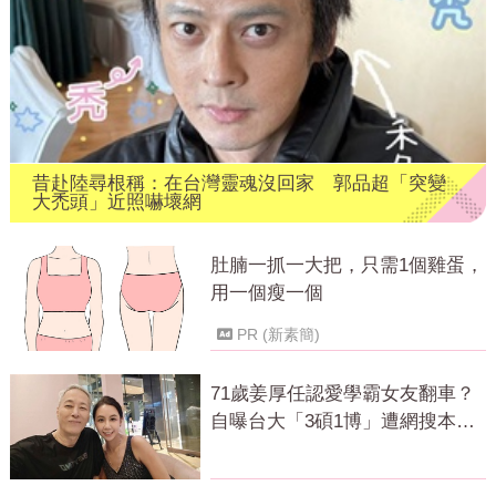
昔赴陸尋根稱：在台灣靈魂沒回家 郭品超「突變
大禿頭」近照嚇壞網
肚腩一抓一大把，只需1個雞蛋，
用一個瘦一個
PR (新素簡)
71歲姜厚任認愛學霸女友翻車？
自曝台大「3碩1博」遭網搜本
名：查無此人