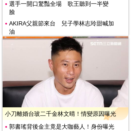
選手一開口驚豔全場 歌王聽到一半變
臉
AKIRA父親節來台 兒子學林志玲甜喊加
油
小刀離婚台玻二千金林文晴！情變原因曝光
郭書瑤背後金主竟是大咖藝人！身份曝光