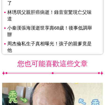
了
林琇琪父親肝癌病逝！錄音室驚現亡父味
道
小秦漢張海漢逝世享壽68歲！後事低調舉
辦
周杰倫私生子真相曝光！孩子的親爹竟是
他
您也可能喜歡這些文章