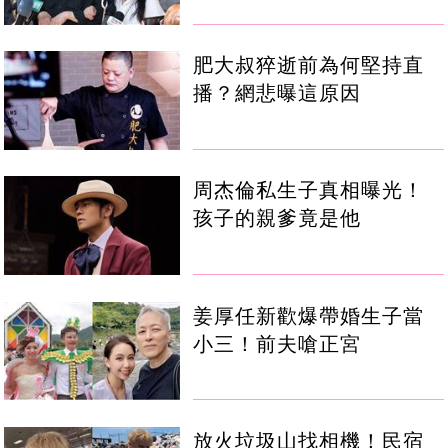
肥大叔猝逝前為何堅持直
播？網悲曝這原因
周杰倫私生子真相曝光！
孩子的親爹竟是他
姜厚任新歡爆帶婚生子當
小三！前夫嗆正宮
放火垃圾山找相機！民宿