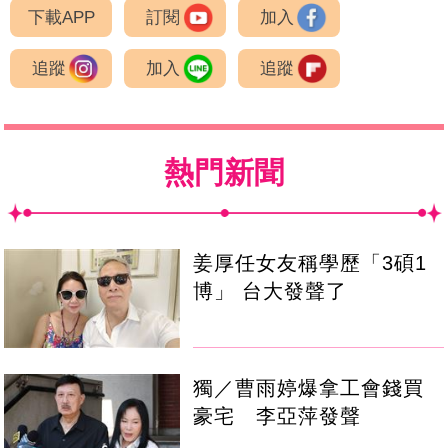
下載APP
訂閱
加入
追蹤
加入
追蹤
熱門新聞
姜厚任女友稱學歷「3碩1
博」 台大發聲了
獨／曹雨婷爆拿工會錢買
豪宅 李亞萍發聲