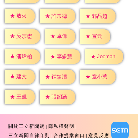
★
放火
★
許常德
★
郭品超
★
卓偉
★
宣云
★
吳宗憲
★
潘瑋柏
★
李多慧
★
Joeman
★
建文
★
鍾鎮濤
★
章小蕙
★
王凱
★
張韶涵
關於三立新聞網
隱私權聲明
三立新聞自律守則
合作提案窗口
意見反應