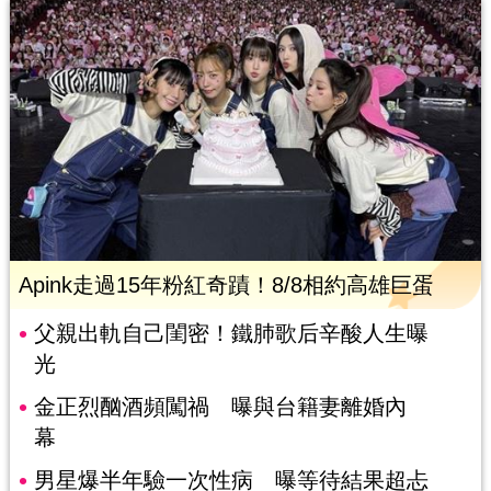
Apink走過15年粉紅奇蹟！8/8相約高雄巨蛋
父親出軌自己閨密！鐵肺歌后辛酸人生曝
光
金正烈酗酒頻闖禍 曝與台籍妻離婚內
幕
男星爆半年驗一次性病 曝等待結果超忐