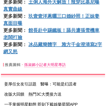
更多新聞：
王俐人海外大解放！辣穿比基尼曝
真實曲線
更多新聞：
玖壹壹洋蔥曬三口婚紗照！正妹妻
真面目曝
更多新聞：
館長赴中踢鐵板！舔共遭張雪機車
老闆打臉
更多新聞：
冰品藏簡體字 雅方千金澄清寫2字
網又怒
推薦圖輯
孫淑媚小記者大明星專訪
姜厚任女友引話題 醫曝：可能是幻謊者
改版大回饋 熱門3C大獎接力送
一手掌握明星動態 即刻下載娛樂星聞APP