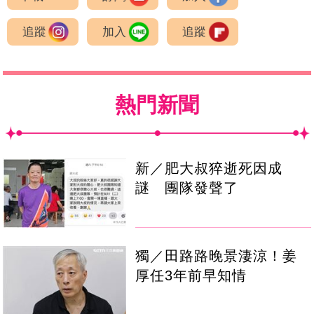
追蹤
加入
追蹤
熱門新聞
新／肥大叔猝逝死因成
謎 團隊發聲了
獨／田路路晚景淒涼！姜
厚任3年前早知情