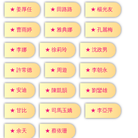
★
姜厚任
★
田路路
★
楊光友
★
曹雨婷
★
雅典娜
★
孔麗梅
★
李娜
★
徐莉玲
★
沈政男
★
周遊
★
許常德
★
李朝永
★
安迪
★
陳凱韻
★
劉鑾雄
★
甘比
★
李亞萍
★
司馬玉嬌
★
余天
★
蔡依珊