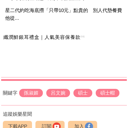
星二代約吃海底撈「只帶10元」點貴的 別人代墊餐費
他從...
纖潤鮮銀耳禮盒｜人氣美容保養款
PR
關鍵字
孫淑媚
呂文婉
碩士
碩士帽
追蹤娛樂星聞
下載APP
訂閱
加入