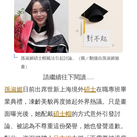
孫淑媚碩士帽戴法引起討論。（圖／翻攝自孫淑媚臉
書）
請繼續往下閱讀….
孫淑媚
日前出席世新上海境外
碩士
在職專班畢
業典禮，凍齡美貌再度掀起外界熱議。只是畫
面曝光後，她配戴
碩士帽
的方式意外引發討
論、被認為不尊重這份榮譽，她也發聲道歉。