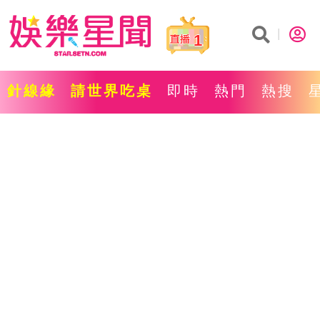
1
針線緣
請世界吃桌
即時
熱門
熱搜