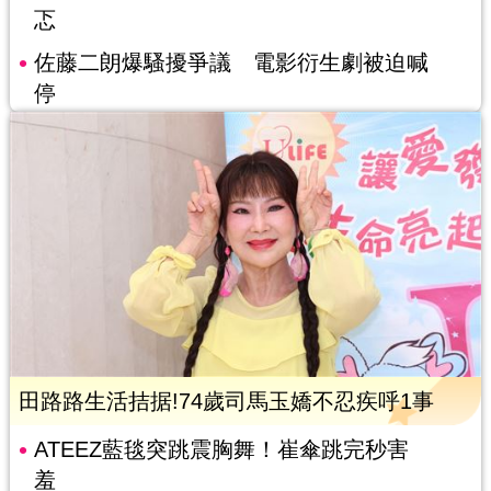
忑
佐藤二朗爆騷擾爭議 電影衍生劇被迫喊
停
田路路生活拮据!74歲司馬玉嬌不忍疾呼1事
ATEEZ藍毯突跳震胸舞！崔傘跳完秒害
羞