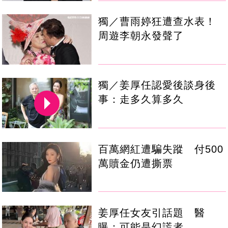
獨／曹雨婷狂遭查水表！
周遊李朝永發聲了
獨／姜厚任認愛後談身後
事：走多久算多久
百萬網紅遭騙失蹤 付500
萬贖金仍遭撕票
姜厚任女友引話題 醫
曝：可能是幻謊者