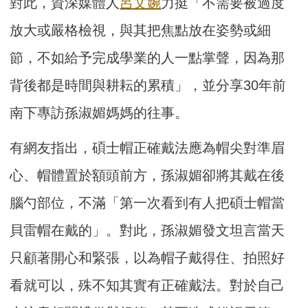
對此，資深媒體人
呂文婉
力挺「不需要被過度
放大或嚴格檢視，與其把焦點放在姿勢或細
節，不如給予完成學業的人一點掌聲，因為那
背後都是時間與耕耘的累積」，並分享30年前
南下專訪孫淑媚媽媽的往事。
有網友指出，碩士帽正確戴法應為帽尖對準眉
心、帽體置於額頭前方，孫淑媚卻將其戴在後
腦勺部位，不滿「第一次看到有人把碩士帽當
貝雷帽在戴的」。對此，孫淑媚發文坦言當天
只顧著開心和緊張，以為帽子戴得住、拍照好
看就可以，殊不知其實有正確戴法。對於自己