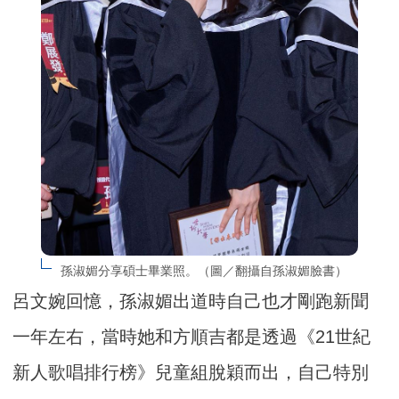
孫淑媚分享碩士畢業照。（圖／翻攝自孫淑媚臉書）
呂文婉回憶，孫淑媚出道時自己也才剛跑新聞
一年左右，當時她和方順吉都是透過《21世紀
新人歌唱排行榜》兒童組脫穎而出，自己特別