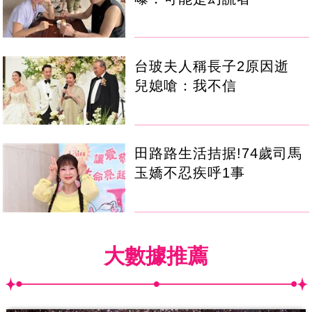
台玻夫人稱長子2原因逝
兒媳嗆：我不信
田路路生活拮据!74歲司馬
玉嬌不忍疾呼1事
大數據推薦