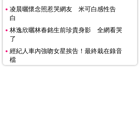
凌晨曬懷念照惹哭網友 米可白感性告
白
林逸欣曬林春銘生前珍貴身影 全網看哭
了
經紀人車內強吻女星挨告！最終栽在錄音
檔