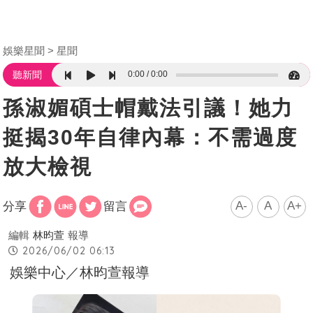
娛樂星聞
星聞
0:00
0:00
聽新聞
孫淑媚碩士帽戴法引議！她力
挺揭30年自律內幕：不需過度
放大檢視
A-
A
A+
分享
留言
編輯
林昀萱
報導
2026/06/02 06:13
娛樂中心／林昀萱報導