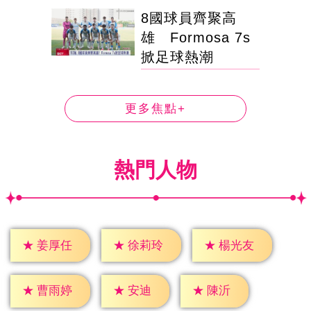
8國球員齊聚高
雄 Formosa 7s
掀足球熱潮
更多焦點+
熱門人物
★
姜厚任
★
徐莉玲
★
楊光友
★
安迪
★
陳沂
★
曹雨婷