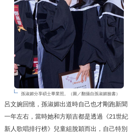
孫淑媚分享碩士畢業照。（圖／翻攝自孫淑媚臉書）
呂文婉回憶，孫淑媚出道時自己也才剛跑新聞
一年左右，當時她和方順吉都是透過《21世紀
新人歌唱排行榜》兒童組脫穎而出，自己特別