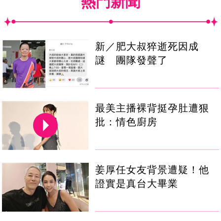
熱門新聞
新／肥大叔猝逝死因成
謎 團隊發聲了
最美主播裸背挺孕肚遭狠
批：情色廚房
姜厚任女友背景遭疑！他
證實是真台大畢業