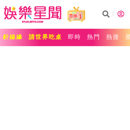
1
針線緣
請世界吃桌
即時
熱門
熱搜