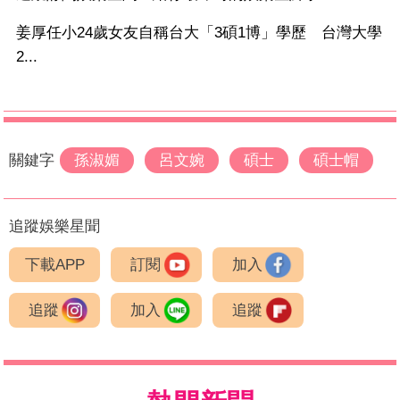
姜厚任小24歲女友自稱台大「3碩1博」學歷 台灣大學
2...
關鍵字
孫淑媚
呂文婉
碩士
碩士帽
追蹤娛樂星聞
下載APP
訂閱
加入
追蹤
加入
追蹤