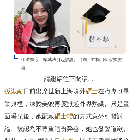
孫淑媚碩士帽戴法引起討論。（圖／翻攝自孫淑媚臉
書）
請繼續往下閱讀….
孫淑媚
日前出席世新上海境外
碩士
在職專班畢
業典禮，凍齡美貌再度掀起外界熱議。只是畫
面曝光後，她配戴
碩士帽
的方式意外引發討
論、被認為不尊重這份榮譽，她也發聲道歉。