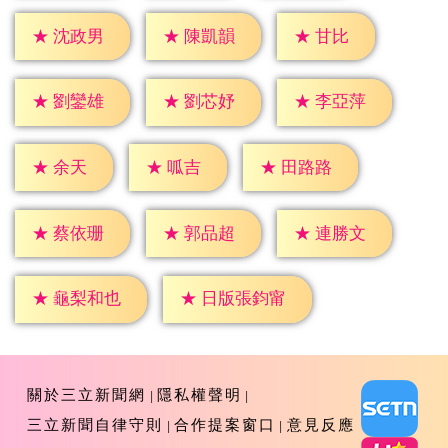
★
甘比
★
沈政男
★
陳凱韻
★
劉鑾雄
★
劉芯妤
★
李亞萍
★
余天
★
呱吉
★
田路路
★
蔡依珊
★
郭品超
★
連勝文
★
龜梨和也
★
日版張鈞甯
關於三立新聞網
隱私權聲明
三立新聞自律守則
合作提案窗口
意見反應