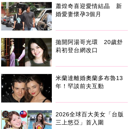
蕭煌奇喜迎愛情結晶 新
婚愛妻懷孕3個月
拋開阿湯哥光環 20歲舒
莉初登台網改口
米蘭達離婚奧蘭多布魯13
年！罕談前夫互動
2026全球百大美女「台版
三上悠亞」首入圍