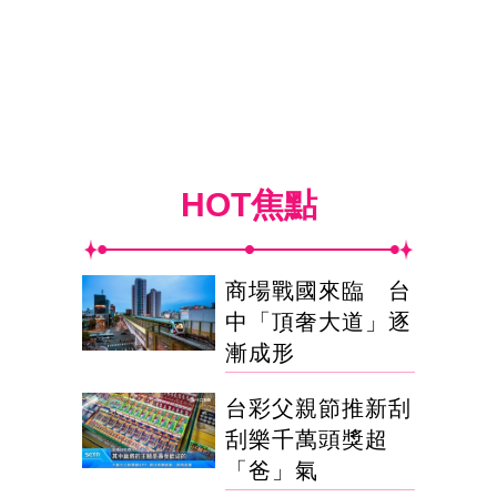
HOT焦點
商場戰國來臨 台
中「頂奢大道」逐
漸成形
台彩父親節推新刮
刮樂千萬頭獎超
「爸」氣