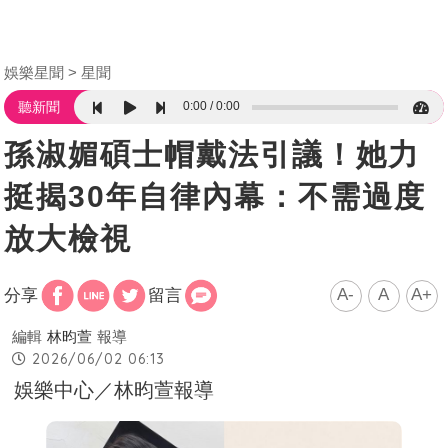
娛樂星聞
星聞
0:00
0:00
聽新聞
孫淑媚碩士帽戴法引議！她力
挺揭30年自律內幕：不需過度
放大檢視
A-
A
A+
分享
留言
編輯
林昀萱
報導
2026/06/02 06:13
娛樂中心／林昀萱報導