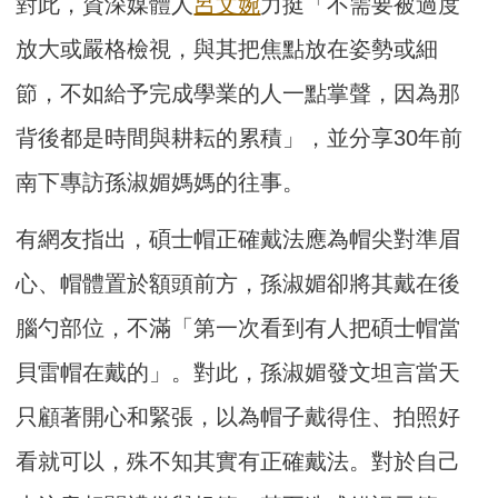
對此，資深媒體人
呂文婉
力挺「不需要被過度
放大或嚴格檢視，與其把焦點放在姿勢或細
節，不如給予完成學業的人一點掌聲，因為那
背後都是時間與耕耘的累積」，並分享30年前
南下專訪孫淑媚媽媽的往事。
有網友指出，碩士帽正確戴法應為帽尖對準眉
心、帽體置於額頭前方，孫淑媚卻將其戴在後
腦勺部位，不滿「第一次看到有人把碩士帽當
貝雷帽在戴的」。對此，孫淑媚發文坦言當天
只顧著開心和緊張，以為帽子戴得住、拍照好
看就可以，殊不知其實有正確戴法。對於自己