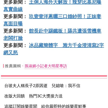
更多新聞：
王俐人海外大解放！辣穿比基尼曝
真實曲線
更多新聞：
玖壹壹洋蔥曬三口婚紗照！正妹妻
真面目曝
更多新聞：
館長赴中踢鐵板！舔共遭張雪機車
老闆打臉
更多新聞：
冰品藏簡體字 雅方千金澄清寫2字
網又怒
推薦圖輯
孫淑媚小記者大明星專訪
台玻夫人稱長子2原因逝 兒媳嗆：我不信
改版大回饋 熱門3C大獎接力送
追蹤訂閱娛樂星聞 給你最即時的娛樂星鮮事