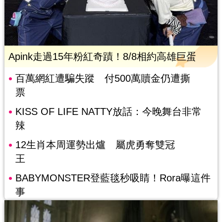
Apink走過15年粉紅奇蹟！8/8相約高雄巨蛋
百萬網紅遭騙失蹤 付500萬贖金仍遭撕
票
KISS OF LIFE NATTY放話：今晚舞台非常
辣
12生肖本周運勢出爐 屬虎勇奪雙冠
王
BABYMONSTER登藍毯秒吸睛！Rora曝這件
事