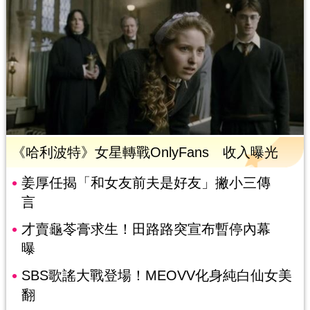
《哈利波特》女星轉戰OnlyFans 收入曝光
姜厚任揭「和女友前夫是好友」撇小三傳
言
才賣龜苓膏求生！田路路突宣布暫停內幕
曝
SBS歌謠大戰登場！MEOVV化身純白仙女美
翻