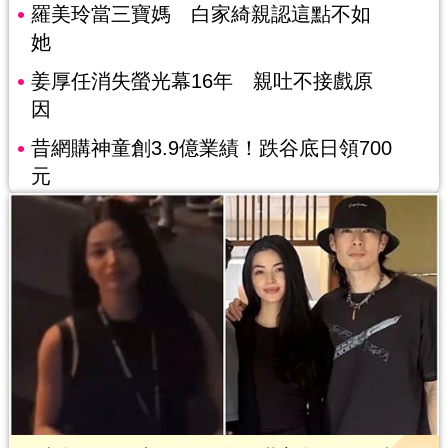
羅美玲當三寶媽 白家綺親認這點不如
她
姜厚任消失螢光幕16年 親吐不接戲原
因
昔網購神童創3.9億業績！跌谷底日領700
元