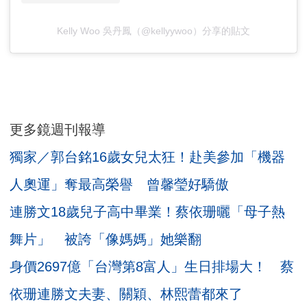
Kelly Woo 吳丹鳳（@kellyywoo）分享的貼文
更多鏡週刊報導
獨家／郭台銘16歲女兒太狂！赴美參加「機器
人奧運」奪最高榮譽 曾馨瑩好驕傲
連勝文18歲兒子高中畢業！蔡依珊曬「母子熱
舞片」 被誇「像媽媽」她樂翻
身價2697億「台灣第8富人」生日排場大！ 蔡
依珊連勝文夫妻、關穎、林熙蕾都來了