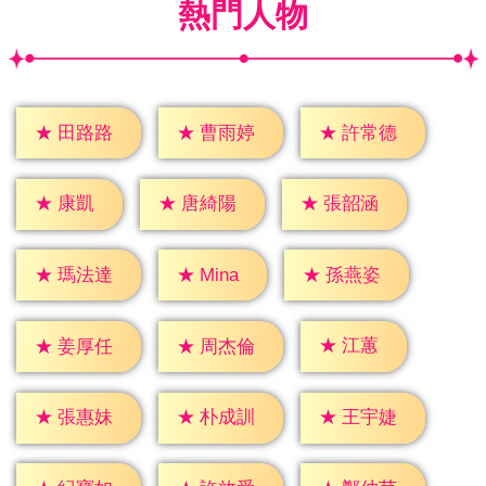
熱門人物
★
田路路
★
曹雨婷
★
許常德
★
康凱
★
唐綺陽
★
張韶涵
★
Mina
★
瑪法達
★
孫燕姿
★
江蕙
★
姜厚任
★
周杰倫
★
張惠妹
★
朴成訓
★
王宇婕