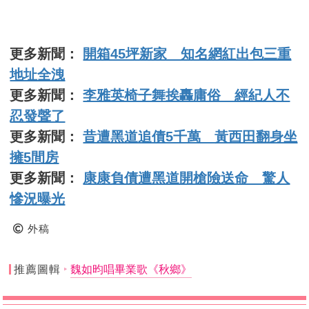
更多新聞：
開箱45坪新家 知名網紅出包三重
地址全洩
更多新聞：
李雅英椅子舞挨轟庸俗 經紀人不
忍發聲了
更多新聞：
昔遭黑道追債5千萬 黃西田翻身坐
擁5間房
更多新聞：
康康負債遭黑道開槍險送命 驚人
慘況曝光
外稿
推薦圖輯
魏如昀唱畢業歌《秋鄉》