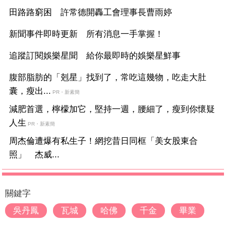
田路路窮困 許常德開轟工會理事長曹雨婷
新聞事件即時更新 所有消息一手掌握！
追蹤訂閱娛樂星聞 給你最即時的娛樂星鮮事
腹部脂肪的「剋星」找到了，常吃這幾物，吃走大肚
囊，瘦出...
PR・新素簡
減肥首選，檸檬加它，堅持一週，腰細了，瘦到你懷疑
人生
PR・新素簡
周杰倫遭爆有私生子！網挖昔日同框「美女股東合
照」 杰威...
關鍵字
吳丹鳳
瓦城
哈佛
千金
畢業