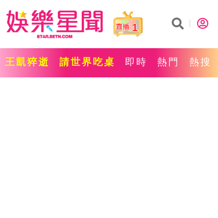
1
王凱猝逝
請世界吃桌
即時
熱門
熱搜