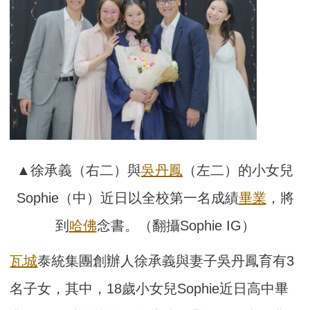
▲徐承義（右二）與
吳丹鳳
（左二）的小女兒
Sophie（中）近日以全校第一名成績
畢業
，將
到
哈佛
念書。（翻攝Sophie IG）
瓦城
泰統集團創辦人徐承義與妻子吳丹鳳育有3
名子女，其中，18歲小女兒Sophie近日高中畢