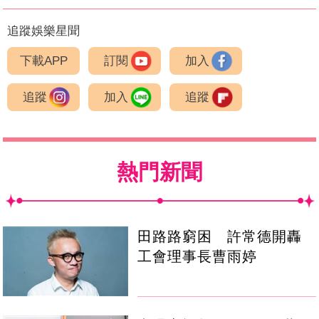
追蹤娛樂星聞
下載APP
訂閱
加入
追蹤
加入
追蹤
熱門新聞
田路路窮困 許常德開轟
工會理事長曹雨婷