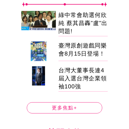
綠中常會助選何欣
純 蔡其昌轟"盧"出
問題!
臺灣原創遊戲同樂
會8月15日登場！
台灣大董事長連4
屆入選台灣企業領
袖100強
更多焦點+