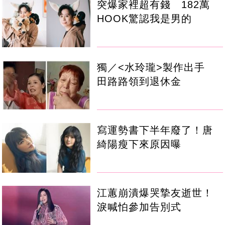
突爆家裡超有錢 182萬
HOOK驚認我是男的
獨／<水玲瓏>製作出手
田路路領到退休金
寫運勢書下半年廢了！唐
綺陽瘦下來原因曝
江蕙崩潰爆哭摯友逝世！
淚喊怕參加告別式