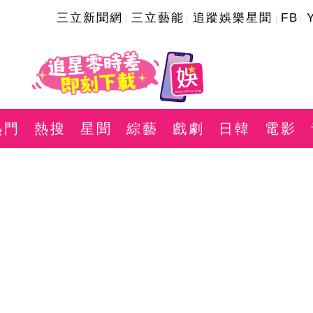
三立新聞網
三立藝能
追蹤娛樂星聞
FB
熱門
熱搜
星聞
綜藝
戲劇
日韓
電影