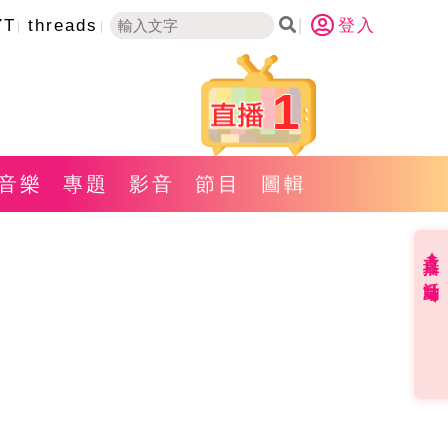
YT
threads
登入
1
音樂
專題
影音
節目
圖輯
直播✦活動