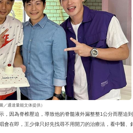
（圖／通達量能文体提供）
示，因為脊椎壓迫，導致他的脊髓液外漏整整1公分而壓迫
唱會在即，王少偉只好先找尋不用開刀的治療法，看中醫、