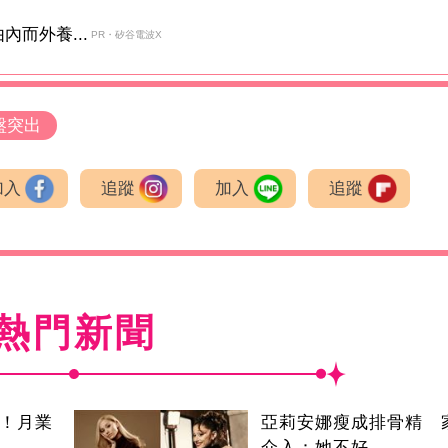
而外養...
PR・矽谷電波X
盤突出
加入
追蹤
加入
追蹤
熱門新聞
逝！月業
亞莉安娜瘦成排骨精 
介入：她不好