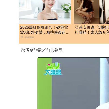
2026爆紅保養組合！矽谷電
亞莉安娜遭「5重打
波X加外泌體，精準修復超有
排骨精！家人急介
感
她真的不好
PR・矽谷電波X
記者蔡維歆／台北報導