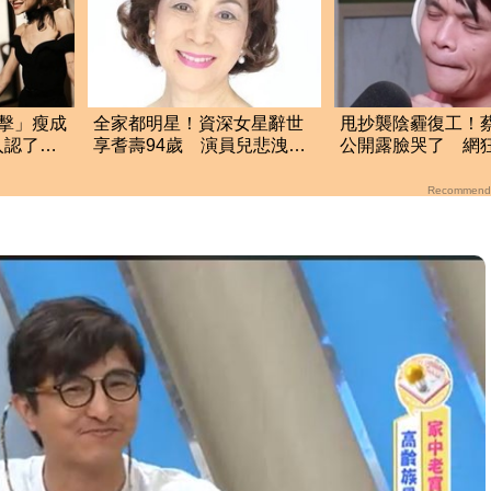
擊」瘦成
全家都明星！資深女星辭世
甩抄襲陰霾復工！
入認了：
享耆壽94歲 演員兒悲洩臨
公開露臉哭了 網
終前病況
轟：別裝沒事
Recommend