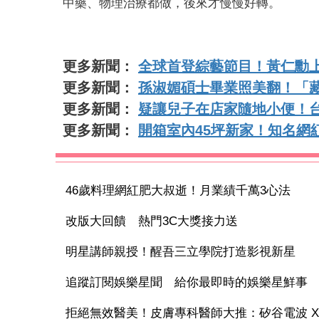
中藥、物理治療都做，後來才慢慢好轉。
更多新聞：
全球首登綜藝節目！黃仁勳上
更多新聞：
孫淑媚碩士畢業照美翻！「藏
更多新聞：
疑讓兒子在店家隨地小便！
更多新聞：
開箱室內45坪新家！知名網
46歲料理網紅肥大叔逝！月業績千萬3心法
改版大回饋 熱門3C大獎接力送
明星講師親授！醒吾三立學院打造影視新星
追蹤訂閱娛樂星聞 給你最即時的娛樂星鮮事
拒絕無效醫美！皮膚專科醫師大推：矽谷電波 X 讓