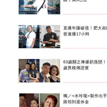
直播年賺破億！肥大
曾連播17小時
63歲關之琳爆奶孫戀！
歲男模傳證實
獨／<水玲瓏>製作出
路領到退休金