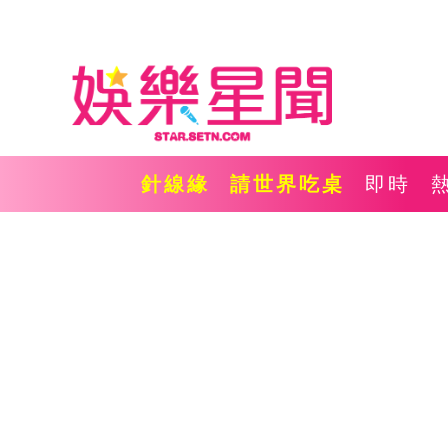
針線緣
請世界吃桌
即時