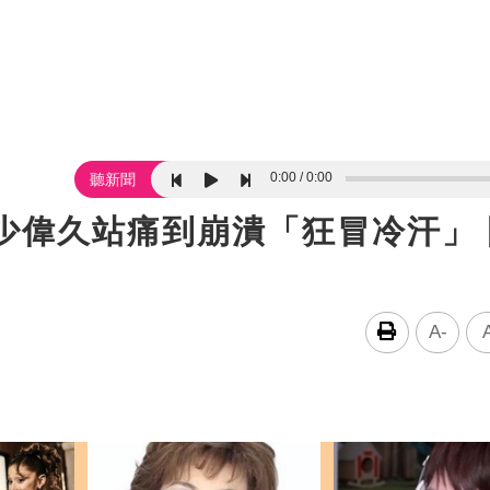
0:00
0:00
聽新聞
少偉久站痛到崩潰「狂冒冷汗」
A-