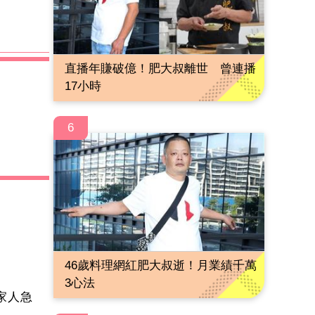
直播年賺破億！肥大叔離世 曾連播
17小時
6
46歲料理網紅肥大叔逝！月業績千萬
3心法
家人急