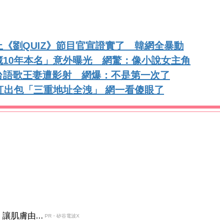
《劉QUIZ》節目官宣證實了 韓網全暴動
10年本名」意外曝光 網驚：像小說女主角
台語歌王妻遭影射 網爆：不是第一次了
紅出包「三重地址全洩」 網一看傻眼了
肌膚由...
PR・矽谷電波X