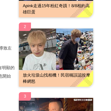
Apink走過15年粉紅奇蹟！8/8相約高
雄巨蛋
2
導致左
有明顯的
放火垃圾山找相機！民宿稱誤認按摩
也開始
棒網怒
3