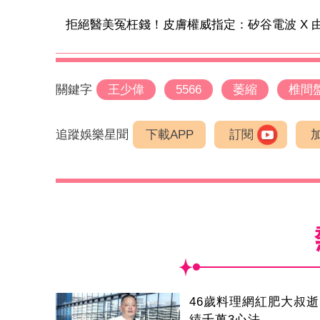
拒絕醫美冤枉錢！皮膚權威指定：矽谷電波 X 由內
關鍵字
王少偉
5566
萎縮
椎間
追蹤娛樂星聞
下載APP
訂閱
46歲料理網紅肥大叔
績千萬3心法