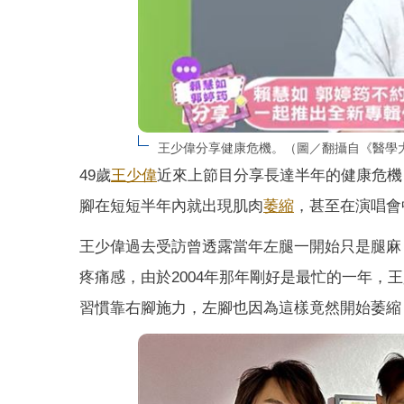
王少偉分享健康危機。（圖／翻攝自《醫學大聯
49歲
王少偉
近來上節目分享長達半年的健康危機，
腳在短短半年內就出現肌肉
萎縮
，甚至在演唱會
王少偉過去受訪曾透露當年左腿一開始只是腿麻
疼痛感，由於2004年那年剛好是最忙的一年
習慣靠右腳施力，左腳也因為這樣竟然開始萎縮