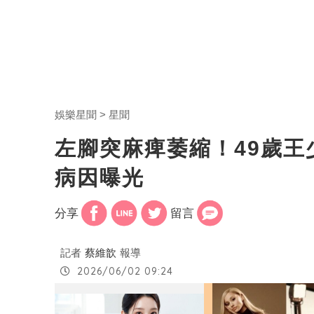
娛樂星聞
星聞
左腳突麻痺萎縮！49歲王
病因曝光
分享
留言
記者
蔡維歆
報導
2026/06/02 09:24