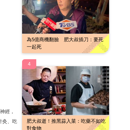
為5億商機翻臉 肥大叔插刀：要死
一起死
4
到神經，
肥大叔逝！推黑蒜入菜：吃藥不如吃
針灸、吃
對食物