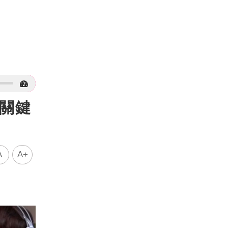
 關鍵
A
A+