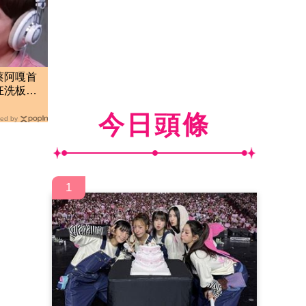
蔡阿嘎首
狂洗板怒
今日頭條
ed by
1