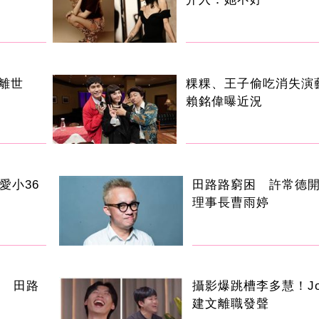
叔離世
粿粿、王子偷吃消失
賴銘偉曝近況
愛小36
田路路窮困 許常德
理事長曹雨婷
手 田路
攝影爆跳槽李多慧！Jo
建文離職發聲