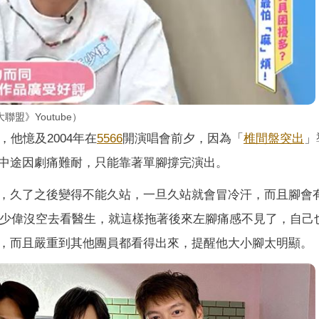
盟》Youtube）
他憶及2004年在
5566
開演唱會前夕，因為「
椎間盤突出
」
中途因劇痛難耐，只能靠著單腳撐完演出。
，久了之後變得不能久站，一旦久站就會冒冷汗，而且腳會
，王少偉沒空去看醫生，就這樣拖著後來左腳痛感不見了，自己
，而且嚴重到其他團員都看得出來，提醒他大小腳太明顯。