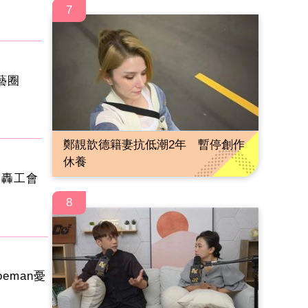
7
演藝圈
鄭靚歆德籍妻抗低潮2年 暫停創作
休養
開轟工會
8
eman憂