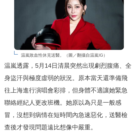
温嵐敗血性休克送醫。（圖／翻攝自温嵐IG）
温嵐透露，5月14日清晨突然出現劇烈腹痛、全
身盜汗與極度虛弱的狀況。原本當天還準備飛
往上海進行演唱會彩排，但身體不適讓她緊急
聯絡經紀人更改班機。她原以為只是一般感
冒，沒想到病情在短時間內急速惡化，送醫檢
查後才發現問題遠比想像中嚴重。