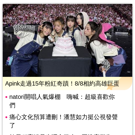
Apink走過15年粉紅奇蹟！8/8相約高雄巨蛋
natori開唱人氣爆棚 嗨喊：超級喜歡你
們
痛心文化預算遭刪！潘慧如力挺公視發聲
了