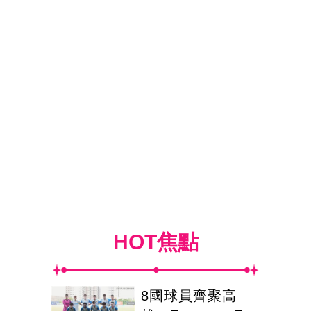
HOT焦點
8國球員齊聚高