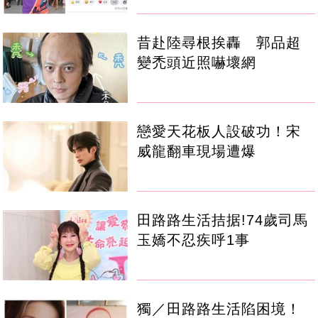
昔赴陸尋根挨轟 郭品超
變禿頭近照嚇壞網
戀愛天花板人設破功！宋
威龍翻車現場遭爆
田路路生活拮据!74歲司馬
玉嬌不忍疾呼1事
獨／田路路生活陷困境！