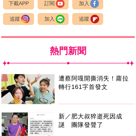
下載APP
訂閱
加入
追蹤
加入
追蹤
熱門新聞
遭蔡阿嘎開撕消失！蘿拉
轉行161字首發文
新／肥大叔猝逝死因成
謎 團隊發聲了