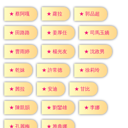
★
蘿拉
★
蔡阿嘎
★
郭品超
★
田路路
★
姜厚任
★
司馬玉嬌
★
曹雨婷
★
楊光友
★
沈政男
★
乾妹
★
許常德
★
徐莉玲
★
茜拉
★
安迪
★
甘比
★
李娜
★
陳凱韻
★
劉鑾雄
★
孔麗梅
★
雅典娜