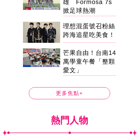
雄 Formosa 7s
掀足球熱潮
理想混蛋號召粉絲
跨海追星吃美食！
芒果自由！台南14
萬學童午餐「整顆
愛文」
更多焦點+
熱門人物