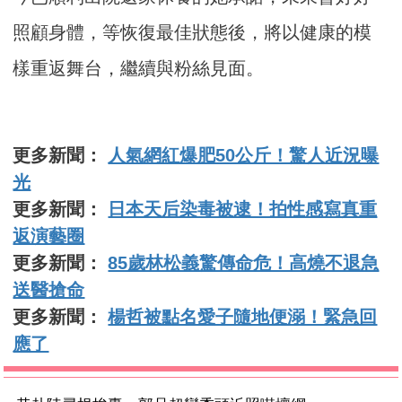
照顧身體，等恢復最佳狀態後，將以健康的模
樣重返舞台，繼續與粉絲見面。
更多新聞：
人氣網紅爆肥50公斤！驚人近況曝
光
更多新聞：
日本天后染毒被逮！拍性感寫真重
返演藝圈
更多新聞：
85歲林松義驚傳命危！高燒不退急
送醫搶命
更多新聞：
楊哲被點名愛子隨地便溺！緊急回
應了