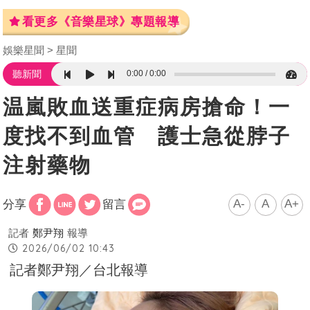
看更多《音樂星球》專題報導
娛樂星聞
星聞
0:00
0:00
聽新聞
温嵐敗血送重症病房搶命！一
度找不到血管 護士急從脖子
注射藥物
A-
A
A+
分享
留言
記者
鄭尹翔
報導
2026/06/02 10:43
記者鄭尹翔／台北報導