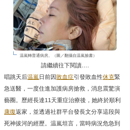
温嵐轉普通病房。（圖／翻攝自温嵐臉書）
請繼續往下閱讀….
唱跳天后
温嵐
日前因
敗血症
引發敗血性
休克
緊
急送醫，一度住進加護病房搶救，消息震驚演
藝圈。歷經長達11天重症治療後，她終於順利
康復
返家，並透過社群平台發長文分享這段與
死神拔河的經歷。温嵐坦言，當時病況危急到