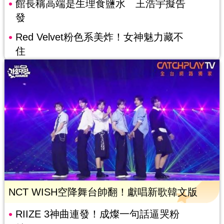
館長稱高端是生理食鹽水 王浩宇擬告
發
Red Velvet粉色系美炸！女神魅力藏不
住
NCT WISH空降舞台帥翻！獻唱新歌韓文版
RIIZE 3神曲連發！成燦一句話逼哭粉