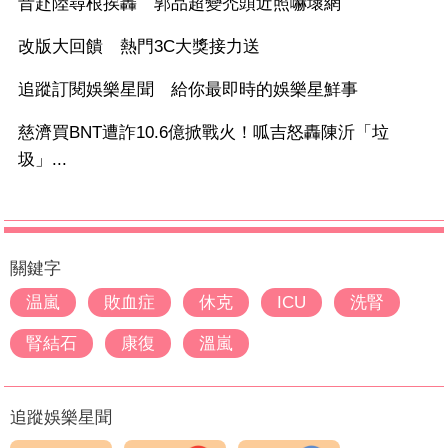
昔赴陸尋根挨轟 郭品超變禿頭近照嚇壞網
改版大回饋 熱門3C大獎接力送
追蹤訂閱娛樂星聞 給你最即時的娛樂星鮮事
慈濟買BNT遭詐10.6億掀戰火！呱吉怒轟陳沂「垃
圾」...
關鍵字
温嵐
敗血症
休克
ICU
洗腎
腎結石
康復
溫嵐
追蹤娛樂星聞