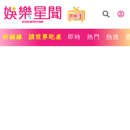
1
針線緣
請世界吃桌
即時
熱門
熱搜