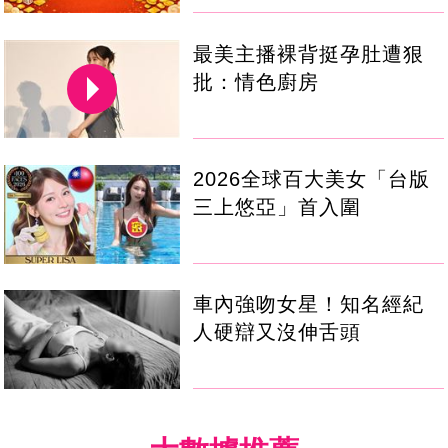
最美主播裸背挺孕肚遭狠
批：情色廚房
2026全球百大美女「台版
三上悠亞」首入圍
車內強吻女星！知名經紀
人硬辯又沒伸舌頭