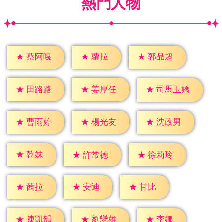
熱門人物
★
蘿拉
★
蔡阿嘎
★
郭品超
★
田路路
★
姜厚任
★
司馬玉嬌
★
曹雨婷
★
楊光友
★
沈政男
★
乾妹
★
許常德
★
徐莉玲
★
茜拉
★
安迪
★
甘比
★
李娜
★
陳凱韻
★
劉鑾雄