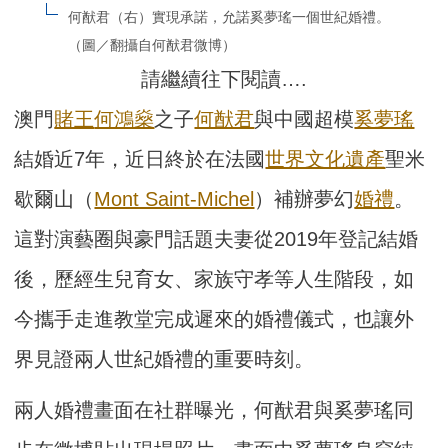
何猷君（右）實現承諾，允諾奚夢瑤一個世紀婚禮。
（圖／翻攝自何猷君微博）
請繼續往下閱讀….
澳門
賭王
何鴻燊
之子
何猷君
與中國超模
奚夢瑤
結婚近7年，近日終於在法國
世界文化遺產
聖米
歇爾山（
Mont Saint-Michel
）補辦夢幻
婚禮
。
這對演藝圈與豪門話題夫妻從2019年登記結婚
後，歷經生兒育女、家族守孝等人生階段，如
今攜手走進教堂完成遲來的婚禮儀式，也讓外
界見證兩人世紀婚禮的重要時刻。
兩人婚禮畫面在社群曝光，何猷君與奚夢瑤同