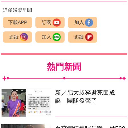
追蹤娛樂星聞
下載APP
訂閱
加入
追蹤
加入
追蹤
熱門新聞
新／肥大叔猝逝死因成
謎 團隊發聲了