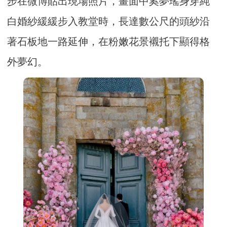
步在微博貼出現場照片，畫面中奚夢瑤身穿純
白婚紗緩緩步入教堂時，長達數公尺的頭紗沿
著石板地一路延伸，在粉嫩花景襯托下顯得格
外夢幻。