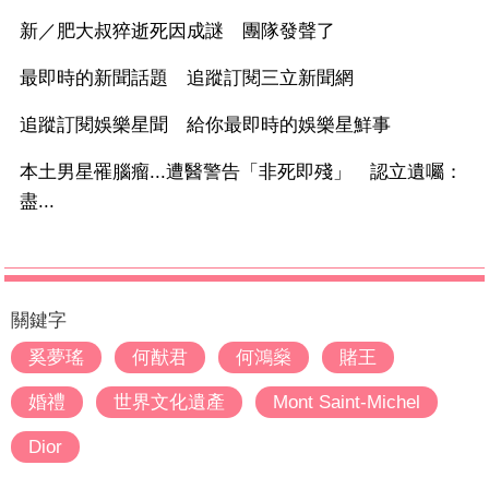
新／肥大叔猝逝死因成謎 團隊發聲了
最即時的新聞話題 追蹤訂閱三立新聞網
追蹤訂閱娛樂星聞 給你最即時的娛樂星鮮事
本土男星罹腦瘤...遭醫警告「非死即殘」 認立遺囑：
盡...
關鍵字
奚夢瑤
何猷君
何鴻燊
賭王
婚禮
世界文化遺產
Mont Saint-Michel
Dior