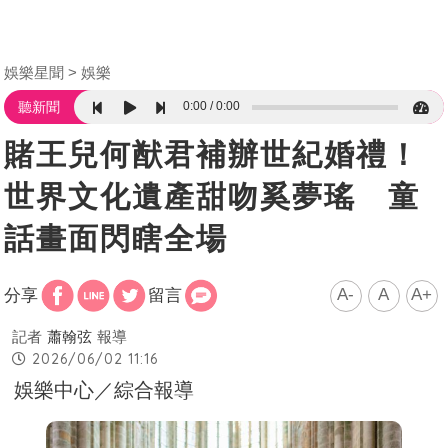
娛樂星聞
娛樂
0:00
0:00
聽新聞
賭王兒何猷君補辦世紀婚禮！
世界文化遺產甜吻奚夢瑤 童
話畫面閃瞎全場
A-
A
A+
分享
留言
記者
蕭翰弦
報導
2026/06/02 11:16
娛樂中心／綜合報導