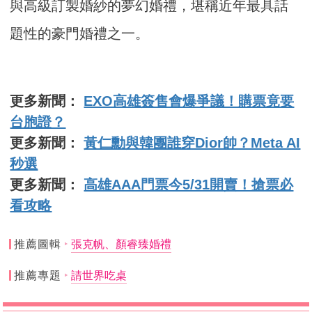
與高級訂製婚紗的夢幻婚禮，堪稱近年最具話
題性的豪門婚禮之一。
更多新聞：
EXO高雄簽售會爆爭議！購票竟要
台胞證？
更多新聞：
黃仁勳與韓團誰穿Dior帥？Meta AI
秒選
更多新聞：
高雄AAA門票今5/31開賣！搶票必
看攻略
推薦圖輯
張克帆、顏睿臻婚禮
推薦專題
請世界吃桌