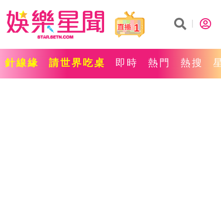
1
針線緣
請世界吃桌
即時
熱門
熱搜