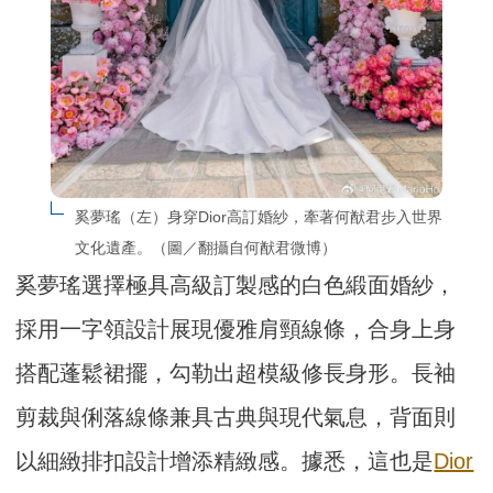
奚夢瑤（左）身穿Dior高訂婚紗，牽著何猷君步入世界
文化遺產。（圖／翻攝自何猷君微博）
奚夢瑤選擇極具高級訂製感的白色緞面婚紗，
採用一字領設計展現優雅肩頸線條，合身上身
搭配蓬鬆裙擺，勾勒出超模級修長身形。長袖
剪裁與俐落線條兼具古典與現代氣息，背面則
以細緻排扣設計增添精緻感。據悉，這也是
Dior