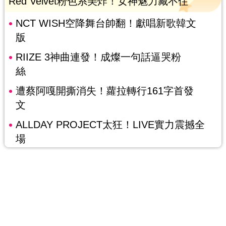
Red Velvet粉色系美炸！女神魅力藏不住
NCT WISH空降舞台帥翻！獻唱新歌韓文
版
RIIZE 3神曲連發！成燦一句話逼哭粉
絲
遭蔡阿嘎開撕消失！蘿拉轉行161字首發
文
ALLDAY PROJECT太狂！LIVE實力震撼全
場