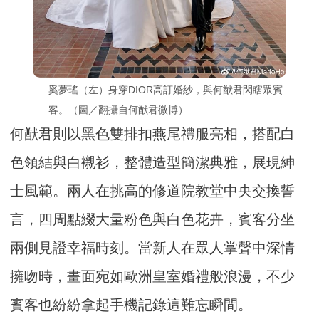
奚夢瑤（左）身穿DIOR高訂婚紗，與何猷君閃瞎眾賓
客。（圖／翻攝自何猷君微博）
何猷君則以黑色雙排扣燕尾禮服亮相，搭配白
色領結與白襯衫，整體造型簡潔典雅，展現紳
士風範。兩人在挑高的修道院教堂中央交換誓
言，四周點綴大量粉色與白色花卉，賓客分坐
兩側見證幸福時刻。當新人在眾人掌聲中深情
擁吻時，畫面宛如歐洲皇室婚禮般浪漫，不少
賓客也紛紛拿起手機記錄這難忘瞬間。