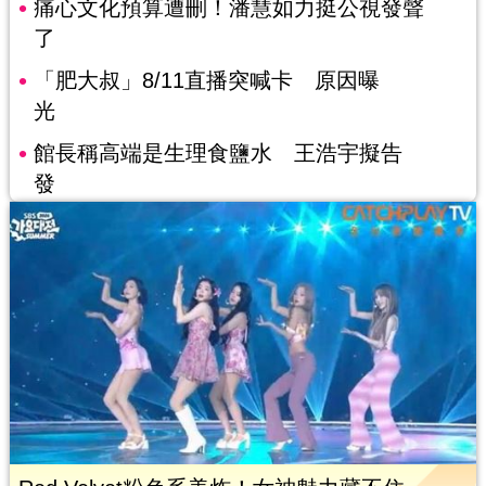
痛心文化預算遭刪！潘慧如力挺公視發聲
了
「肥大叔」8/11直播突喊卡 原因曝
光
館長稱高端是生理食鹽水 王浩宇擬告
發