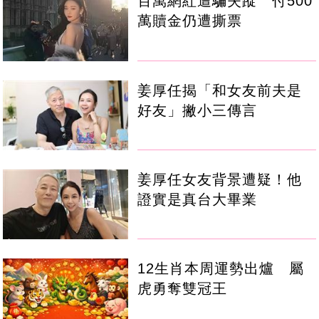
百萬網紅遭騙失蹤 付500
萬贖金仍遭撕票
姜厚任揭「和女友前夫是
好友」撇小三傳言
姜厚任女友背景遭疑！他
證實是真台大畢業
12生肖本周運勢出爐 屬
虎勇奪雙冠王