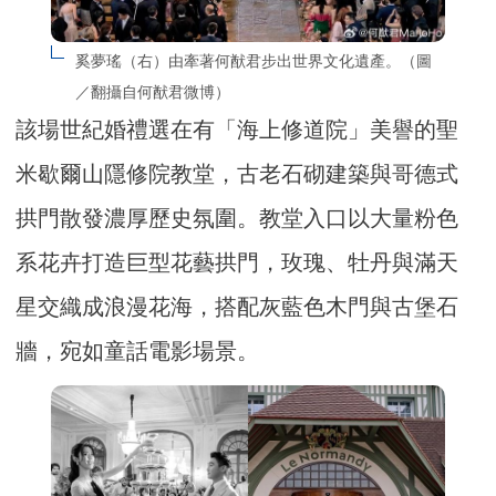
奚夢瑤（右）由牽著何猷君步出世界文化遺產。（圖
／翻攝自何猷君微博）
該場世紀婚禮選在有「海上修道院」美譽的聖
米歇爾山隱修院教堂，古老石砌建築與哥德式
拱門散發濃厚歷史氛圍。教堂入口以大量粉色
系花卉打造巨型花藝拱門，玫瑰、牡丹與滿天
星交織成浪漫花海，搭配灰藍色木門與古堡石
牆，宛如童話電影場景。