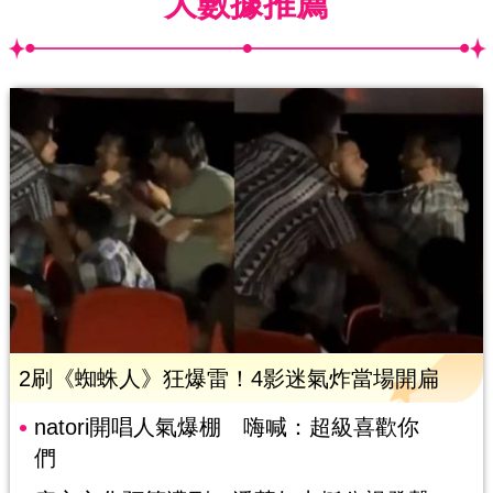
大數據推薦
2刷《蜘蛛人》狂爆雷！4影迷氣炸當場開扁
natori開唱人氣爆棚 嗨喊：超級喜歡你
們