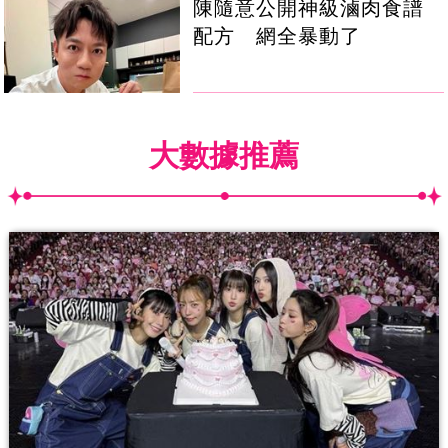
陳隨意公開神級滷肉食譜
配方 網全暴動了
大數據推薦