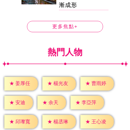
漸成形
更多焦點+
熱門人物
★
姜厚任
★
楊光友
★
曹雨婷
★
安迪
★
余天
★
李亞萍
★
邱瓈寬
★
楊丞琳
★
王心凌