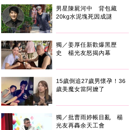
男星陳屍河中 背包藏
20kg水泥塊死因成謎
獨／姜厚任新歡爆黑歷
史 楊光友怒揭內幕
15歲倒追27歲男懷孕！36
歲美魔女當阿嬤了
獨／批曹雨婷帳目亂 楊
光友再轟余天工會