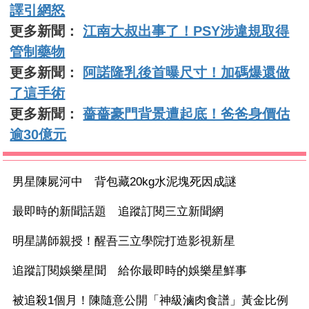
譯引網怒
更多新聞：
江南大叔出事了！PSY涉違規取得
管制藥物
更多新聞：
阿諾隆乳後首曝尺寸！加碼爆還做
了這手術
更多新聞：
薔薔豪門背景遭起底！爸爸身價估
逾30億元
男星陳屍河中 背包藏20kg水泥塊死因成謎
最即時的新聞話題 追蹤訂閱三立新聞網
明星講師親授！醒吾三立學院打造影視新星
追蹤訂閱娛樂星聞 給你最即時的娛樂星鮮事
被追殺1個月！陳隨意公開「神級滷肉食譜」黃金比例