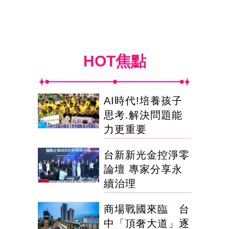
HOT焦點
AI時代!培養孩子
思考.解決問題能
力更重要
台新新光金控淨零
論壇 專家分享永
續治理
商場戰國來臨 台
中「頂奢大道」逐