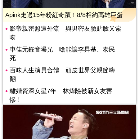
Apink走過15年粉紅奇蹟！8/8相約高雄巨蛋
影帝親密照遭外流 與男密友臉貼臉又索
吻
車佳元錄音曝光 嗆能讓李昇基、泰民
死
百味人生演員合體 頑皮世界父親節嗨
翻
離婚資深女星7年 林煒險被新女友害
慘！