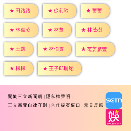
★
薔薔
★
田路路
★
徐莉玲
★
林董
★
林嘉凌
★
林茂樹
★
王凱
★
林伯實
★
范姜彥豐
★
粿粿
★
王子邱勝翊
關於三立新聞網
隱私權聲明
三立新聞自律守則
合作提案窗口
意見反應