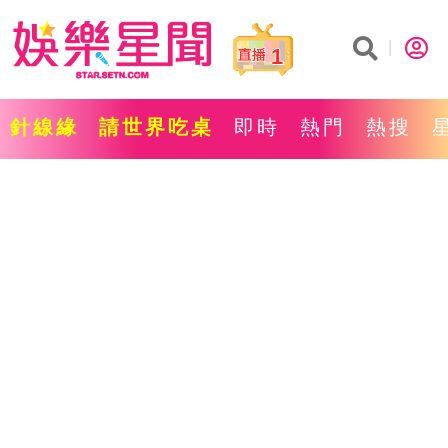
1
針線緣
請世界吃桌
即時
熱門
熱搜