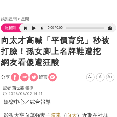
娛樂星聞
星聞
0:00
0:00
聽新聞
向太才高喊「平價育兒」秒被
打臉！孫女腳上名牌鞋遭挖
網友看傻遭狂酸
A-
A
A+
分享
留言
記者
蒲世芸
報導
2026/06/02 14:41
娛樂中心／綜合報導
影視大亨向華強妻子
陳嵐
（
向太
）近期在社群