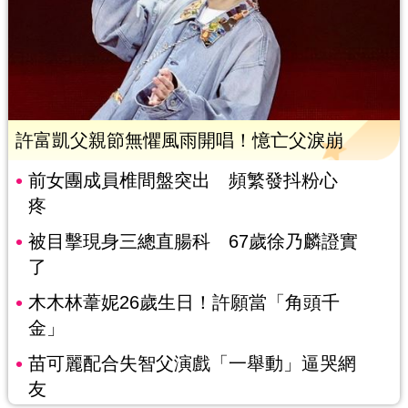
許富凱父親節無懼風雨開唱！憶亡父淚崩
前女團成員椎間盤突出 頻繁發抖粉心
疼
被目擊現身三總直腸科 67歲徐乃麟證實
了
木木林葦妮26歲生日！許願當「角頭千
金」
苗可麗配合失智父演戲「一舉動」逼哭網
友