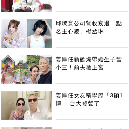
邱瓈寬公司營收衰退 點
名王心凌、楊丞琳
姜厚任新歡爆帶婚生子當
小三！前夫嗆正宮
姜厚任女友稱學歷「3碩1
博」 台大發聲了