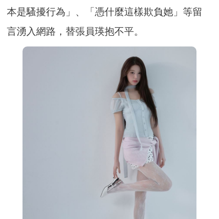
本是騷擾行為」、「憑什麼這樣欺負她」等留
言湧入網路，替張員瑛抱不平。