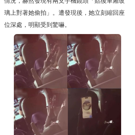
情況，赫然發現有兩支手機鏡頭「貼後車廂玻
璃上對著她偷拍」。遭發現後，她立刻縮回座
位深處，明顯受到驚嚇。