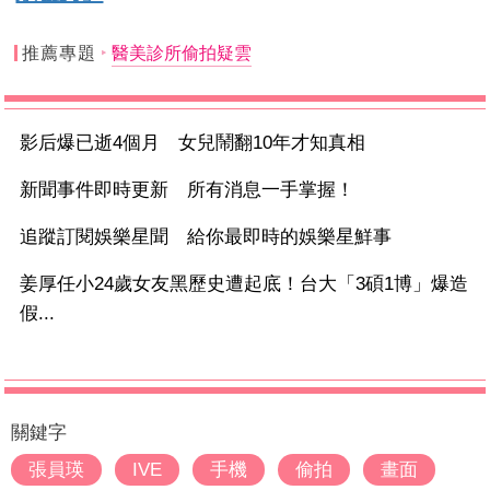
推薦專題
醫美診所偷拍疑雲
影后爆已逝4個月 女兒鬧翻10年才知真相
新聞事件即時更新 所有消息一手掌握！
追蹤訂閱娛樂星聞 給你最即時的娛樂星鮮事
姜厚任小24歲女友黑歷史遭起底！台大「3碩1博」爆造
假...
關鍵字
張員瑛
IVE
手機
偷拍
畫面