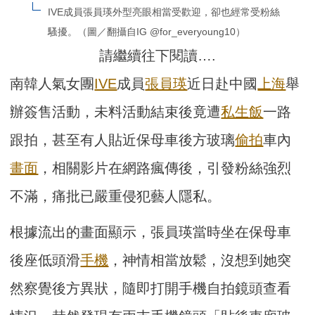
IVE成員張員瑛外型亮眼相當受歡迎，卻也經常受粉絲
騷擾。（圖／翻攝自IG @for_everyoung10）
請繼續往下閱讀….
南韓人氣女團
IVE
成員
張員瑛
近日赴中國
上海
舉
辦簽售活動，未料活動結束後竟遭
私生飯
一路
跟拍，甚至有人貼近保母車後方玻璃
偷拍
車內
畫面
，相關影片在網路瘋傳後，引發粉絲強烈
不滿，痛批已嚴重侵犯藝人隱私。
根據流出的畫面顯示，張員瑛當時坐在保母車
後座低頭滑
手機
，神情相當放鬆，沒想到她突
然察覺後方異狀，隨即打開手機自拍鏡頭查看