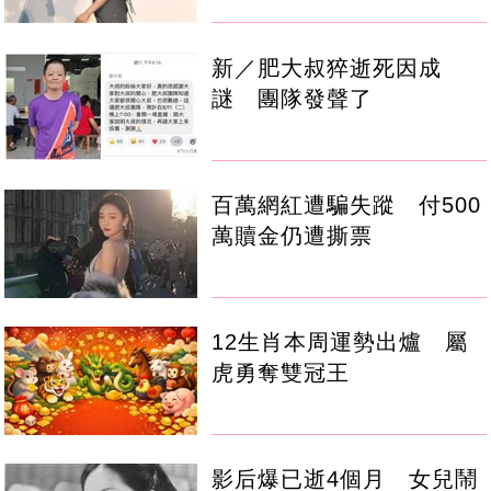
新／肥大叔猝逝死因成
謎 團隊發聲了
百萬網紅遭騙失蹤 付500
萬贖金仍遭撕票
12生肖本周運勢出爐 屬
虎勇奪雙冠王
影后爆已逝4個月 女兒鬧