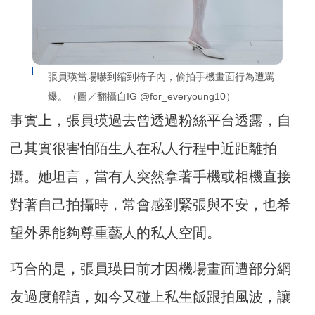
張員瑛當場嚇到縮到椅子內，偷拍手機畫面行為遭罵
爆。（圖／翻攝自IG @for_everyoung10）
事實上，張員瑛過去曾透過粉絲平台透露，自
己其實很害怕陌生人在私人行程中近距離拍
攝。她坦言，當有人突然拿著手機或相機直接
對著自己拍攝時，常會感到緊張與不安，也希
望外界能夠尊重藝人的私人空間。
巧合的是，張員瑛日前才因機場畫面遭部分網
友過度解讀，如今又碰上私生飯跟拍風波，讓