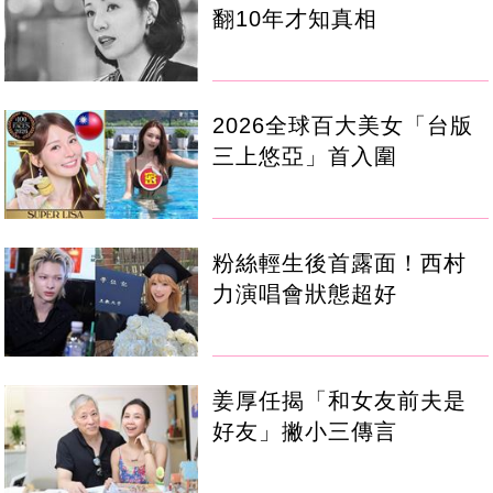
翻10年才知真相
2026全球百大美女「台版
三上悠亞」首入圍
粉絲輕生後首露面！西村
力演唱會狀態超好
姜厚任揭「和女友前夫是
好友」撇小三傳言