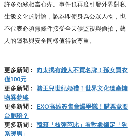
許多粉絲相當心疼。事件也再度引發外界對私
生飯文化的討論，認為即使身為公眾人物，也
不代表必須無條件接受全天候監視與偷拍，藝
人的隱私與安全同樣值得被尊重。
更多新聞：
向太揭有錢人不買名牌！孫女買衣
僅100元
更多新聞：
賭王兒世紀婚禮！世界文化遺產擁
吻奚夢瑤
更多新聞：
EXO高雄簽售會爆爭議！購票竟要
台胞證？
更多新聞：
韓籍「核彈芭比」看對象鎖定「狗
系暖男」