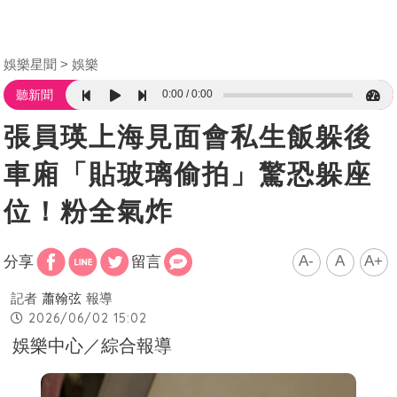
娛樂星聞
娛樂
0:00
0:00
聽新聞
張員瑛上海見面會私生飯躲後
車廂「貼玻璃偷拍」驚恐躲座
位！粉全氣炸
A-
A
A+
分享
留言
記者
蕭翰弦
報導
2026/06/02 15:02
娛樂中心／綜合報導