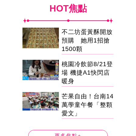
HOT焦點
不二坊蛋黃酥開放
預購 她用1招搶
1500顆
桃園冷飲節8/21登
場 機捷A1快閃店
暖身
芒果自由！台南14
萬學童午餐「整顆
愛文」
更多焦點+