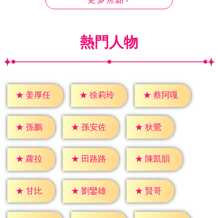
熱門人物
★
姜厚任
★
徐莉玲
★
蔡阿嘎
★
孫鵬
★
狄鶯
★
孫安佐
★
蘿拉
★
田路路
★
陳凱韻
★
甘比
★
賢哥
★
劉鑾雄