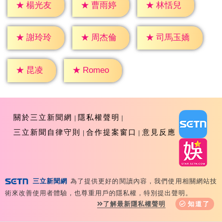
★
楊光友
★
曹雨婷
★
林恬兒
★
謝玲玲
★
周杰倫
★
司馬玉嬌
★
昆凌
★
Romeo
關於三立新聞網
隱私權聲明
三立新聞自律守則
合作提案窗口
意見反應
三立新聞網
為了提供更好的閱讀內容，我們使用相關網站技
Copyright ©2026 Sanlih E-Television All Rights
術來改善使用者體驗，也尊重用戶的隱私權，特別提出聲明。
Reserved 版權所有 盜用必究 台北市內湖區舊宗路一段159
了解最新隱私權聲明
知道了
號 02-8792-8888