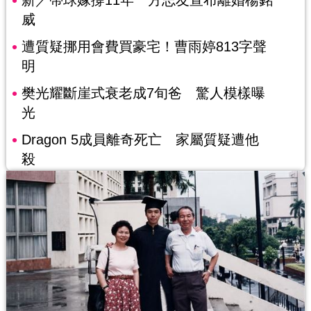
新／帶球嫁撐11年 方志友宣布離婚楊銘
威
遭質疑挪用會費買豪宅！曹雨婷813字聲
明
樊光耀斷崖式衰老成7旬爸 驚人模樣曝
光
Dragon 5成員離奇死亡 家屬質疑遭他
殺