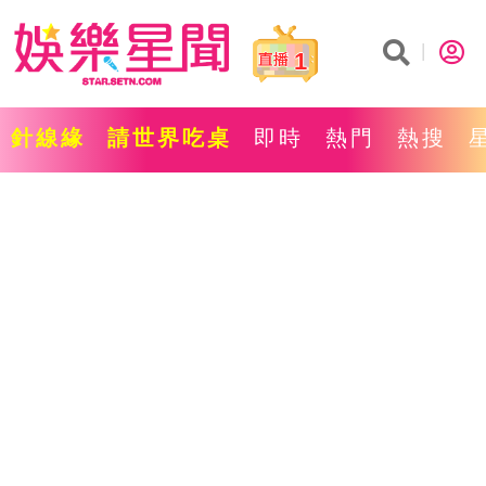
1
針線緣
請世界吃桌
即時
熱門
熱搜