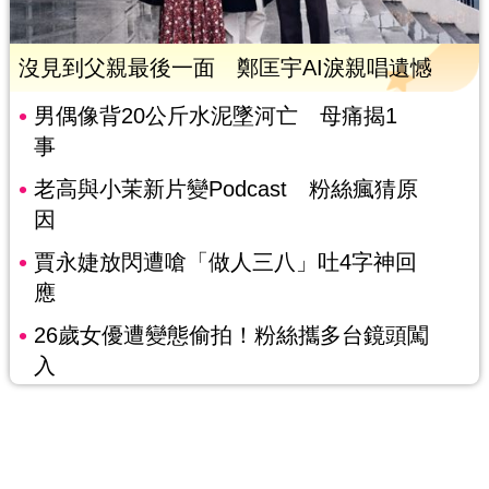
沒見到父親最後一面 鄭匡宇AI淚親唱遺憾
男偶像背20公斤水泥墜河亡 母痛揭1
事
老高與小茉新片變Podcast 粉絲瘋猜原
因
賈永婕放閃遭嗆「做人三八」吐4字神回
應
26歲女優遭變態偷拍！粉絲攜多台鏡頭闖
入