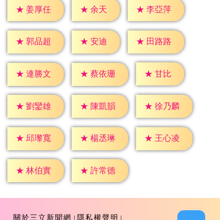
★
余天
★
姜厚任
★
李亞萍
★
安迪
★
郭品超
★
田路路
★
甘比
★
連勝文
★
蔡依珊
★
劉鑾雄
★
陳凱韻
★
徐乃麟
★
邱瓈寬
★
楊丞琳
★
王心凌
★
林伯實
★
許常德
關於三立新聞網
隱私權聲明