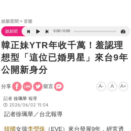
娛樂星聞
音樂
0:00
0:00
聽新聞
韓正妹YTR年收千萬！羞認理
想型「這位已婚男星」來台9年
公開新身分
A-
A
A+
分享
留言
記者
徐珮華
報導
2026/06/02 15:04
記者徐珮華／台北報導
韓國
女孩
李瑩珠
（EVE）來台發展9年，經常透