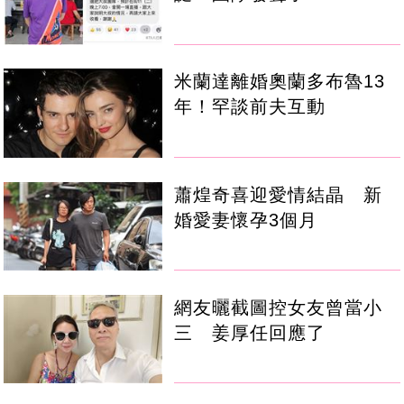
米蘭達離婚奧蘭多布魯13
年！罕談前夫互動
蕭煌奇喜迎愛情結晶 新
婚愛妻懷孕3個月
網友曬截圖控女友曾當小
三 姜厚任回應了