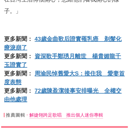
子。」
更多新聞：
43歲金曲歌后證實罹乳癌 剃髮化
療淚崩了
更多新聞：
資深歌手鄭琇月離世 楊貴媚龍千
玉證實了
更多新聞：
周渝民悼舊愛大S：接住我 愛妻首
度表態
更多新聞：
72歲陳盈潔後事安排曝光 全權交
由他處理
推薦圖輯
解婕翎跨足歌唱 推出個人迷你專輯