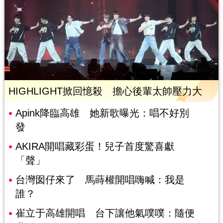
HIGHLIGHT掀回憶殺 擔心後輩太帥壓力大
Apink降臨高雄 她新歌曝光：唱不好別
發
AKIRA開唱藏彩蛋！兒子首度驚喜獻
「聲」
台灣囡仔來了 馬蒔權開唱嗨喊：我是
誰？
崔立于高雄開唱 台下讓他氣噗噗：隨便