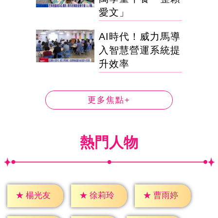
愛文」
AI時代！威力馬導
入智慧營運系統提
升效率
更多焦點+
熱門人物
★
楊光友
★
徐莉玲
★
曹雨婷