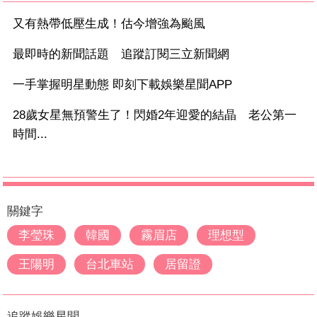
又有熱帶低壓生成！估今增強為颱風
最即時的新聞話題 追蹤訂閱三立新聞網
一手掌握明星動態 即刻下載娛樂星聞APP
28歲女星無預警生了！閃婚2年迎愛的結晶 老公第一
時間...
關鍵字
李瑩珠
韓國
霧眉店
理想型
王陽明
台北車站
居留證
追蹤娛樂星聞