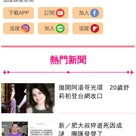
下載APP
訂閱
加入
追蹤
加入
追蹤
熱門新聞
拋開阿湯哥光環 20歲舒
莉初登台網改口
新／肥大叔猝逝死因成
謎 團隊發聲了