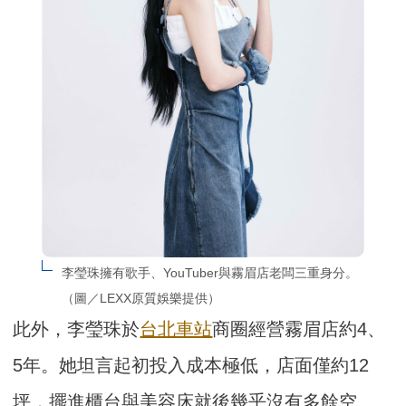
李瑩珠擁有歌手、YouTuber與霧眉店老闆三重身分。
（圖／LEXX原質娛樂提供）
此外，李瑩珠於
台北車站
商圈經營霧眉店約4、
5年。她坦言起初投入成本極低，店面僅約12
坪，擺進櫃台與美容床就後幾乎沒有多餘空