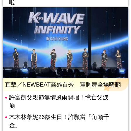
啦
直擊／NEWBEAT高雄首秀 震胸舞全場嗨翻
許富凱父親節無懼風雨開唱！憶亡父淚
崩
木木林葦妮26歲生日！許願當「角頭千
金」