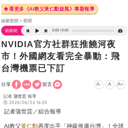
看更多《AI教父黃仁勳旋風》專題報導
娛樂星聞
星聞
0:00
0:00
聽新聞
NVIDIA官方社群狂推饒河夜
市！外國網友看完全暴動：飛
台灣機票已下訂
A-
A
A+
分享
留言
記者
蒲世芸
報導
2026/06/02 16:20
記者蒲世芸／綜合報導
AI教父
黃仁勳
再度出手「神級推廣台灣」！全球