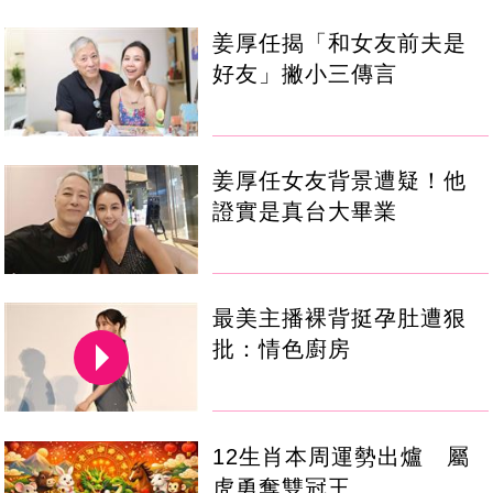
姜厚任揭「和女友前夫是
好友」撇小三傳言
姜厚任女友背景遭疑！他
證實是真台大畢業
最美主播裸背挺孕肚遭狠
批：情色廚房
12生肖本周運勢出爐 屬
虎勇奪雙冠王