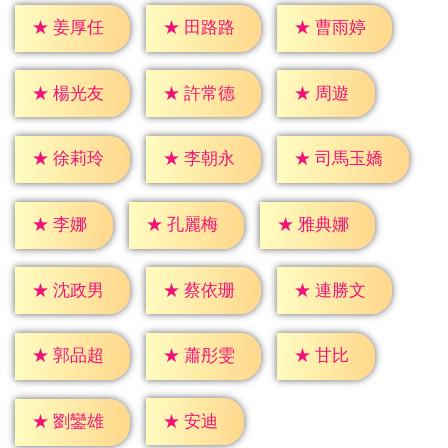
★
姜厚任
★
田路路
★
曹雨婷
★
周遊
★
楊光友
★
許常德
★
徐莉玲
★
李朝永
★
司馬玉嬌
★
李娜
★
孔麗梅
★
雅典娜
★
沈政男
★
蔡依珊
★
連勝文
★
甘比
★
郭品超
★
蕭彤雯
★
安迪
★
劉鑾雄