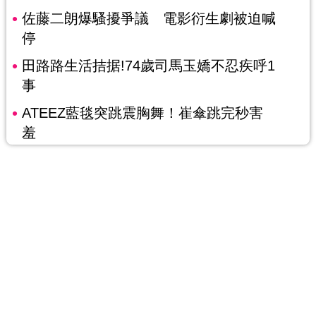
佐藤二朗爆騷擾爭議 電影衍生劇被迫喊
停
田路路生活拮据!74歲司馬玉嬌不忍疾呼1
事
ATEEZ藍毯突跳震胸舞！崔傘跳完秒害
羞