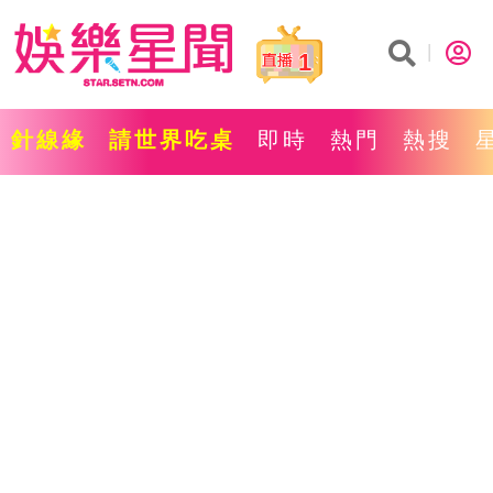
1
針線緣
請世界吃桌
即時
熱門
熱搜