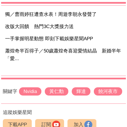
獨／曹雨婷狂遭查水表！周遊李朝永發聲了
改版大回饋 熱門3C大獎接力送
一手掌握明星動態 即刻下載娛樂星聞APP
蕭煌奇半百得子／50歲蕭煌奇喜迎愛情結晶 新婚半年
「愛...
關鍵字
Nvidia
黃仁勳
輝達
饒河夜市
追蹤娛樂星聞
下載APP
訂閱
加入