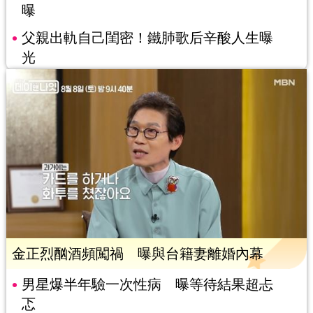
曝
父親出軌自己閨密！鐵肺歌后辛酸人生曝
光
金正烈酗酒頻闖禍 曝與台籍妻離婚內幕
男星爆半年驗一次性病 曝等待結果超忐
忑