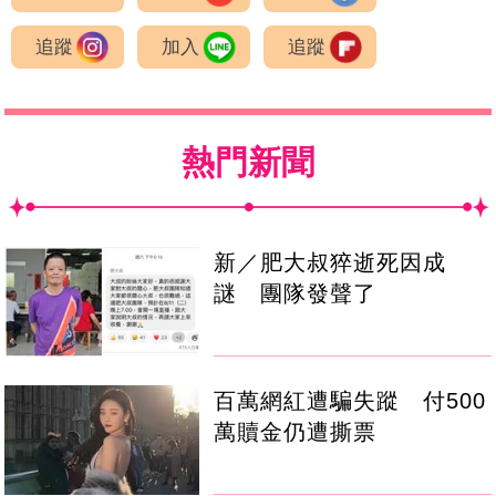
追蹤
加入
追蹤
熱門新聞
新／肥大叔猝逝死因成
謎 團隊發聲了
百萬網紅遭騙失蹤 付500
萬贖金仍遭撕票