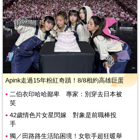
Apink走過15年粉紅奇蹟！8/8相約高雄巨蛋
二伯衣印哈哈鄙卑 專家：別穿去日本被
笑
42歲情色片女星閃嫁 對象是前職棒投
手
獨／田路路生活陷困境！女歌手超狂暖舉