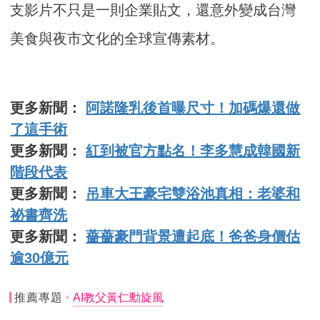
支影片不只是一則企業貼文，還意外變成台灣
美食與夜市文化的全球宣傳素材。
更多新聞：
阿諾隆乳後首曝尺寸！加碼爆還做
了這手術
更多新聞：
紅到被官方點名！李多慧成韓國新
階段代表
更多新聞：
吊車大王豪宅雙浴池真相：老婆和
祕書齊洗
更多新聞：
薔薔豪門背景遭起底！爸爸身價估
逾30億元
推薦專題
AI教父黃仁勳旋風