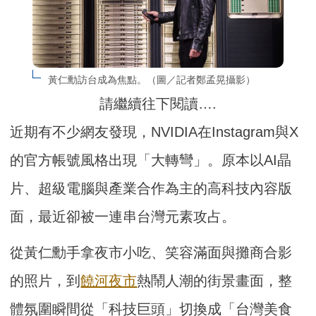
黃仁勳訪台成為焦點。（圖／記者鄭孟晃攝影）
請繼續往下閱讀….
近期有不少網友發現，NVIDIA在Instagram與X
的官方帳號風格出現「大轉彎」。原本以AI晶
片、超級電腦與產業合作為主的高科技內容版
面，最近卻被一連串台灣元素攻占。
從黃仁勳手拿夜市小吃、笑容滿面與攤商合影
的照片，到
饒河夜市
熱鬧人潮的街景畫面，整
體氛圍瞬間從「科技巨頭」切換成「台灣美食