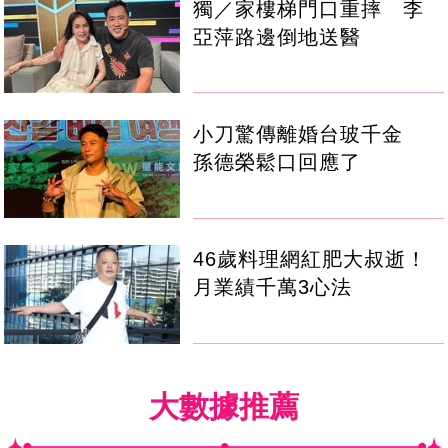
獨／家樓梯門口重摔 李
亞萍路邊倒地送醫
小刀驚傳離婚台玻千金
孫德榮鬆口回應了
46歲料理網紅肥大叔逝！
月業績千萬3心法
大數據推薦