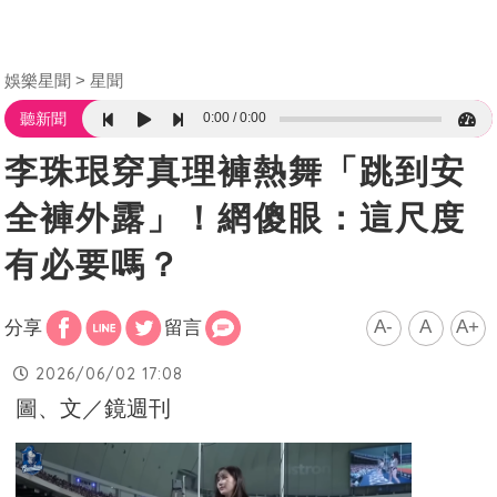
娛樂星聞
星聞
0:00
0:00
聽新聞
李珠珢穿真理褲熱舞「跳到安
全褲外露」！網傻眼：這尺度
有必要嗎？
A-
A
A+
分享
留言
2026/06/02 17:08
圖、文／鏡週刊