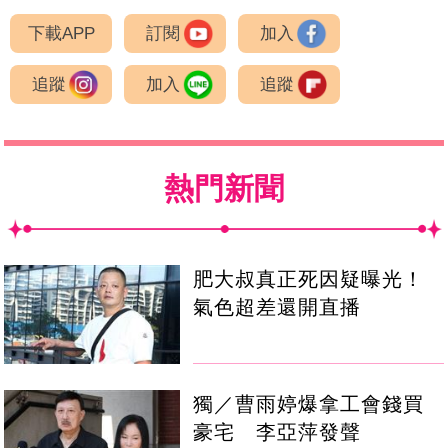
下載APP
訂閱
加入
追蹤
加入
追蹤
熱門新聞
肥大叔真正死因疑曝光！
氣色超差還開直播
獨／曹雨婷爆拿工會錢買
豪宅 李亞萍發聲