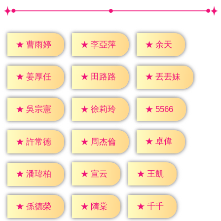
★
余天
★
曹雨婷
★
李亞萍
★
姜厚任
★
田路路
★
丟丟妹
★
5566
★
吳宗憲
★
徐莉玲
★
卓偉
★
許常德
★
周杰倫
★
宣云
★
王凱
★
潘瑋柏
★
隋棠
★
千千
★
孫德榮