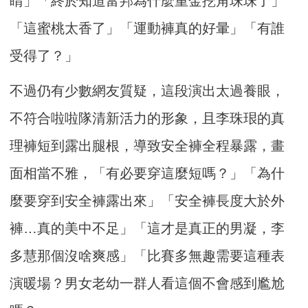
睛」「終於知道富邦為什麼重金挖角珠珠了」
「這蜜桃太香了」「運動褲真的好暈」「有誰
受得了？」
不過仍有少數網友質疑，這段演出太過養眼，
不符合啦啦隊清新活力的形象，且李珠珢的真
理褲短到露出腿根，導致安全褲全程暴露，畫
面相當不雅，「有必要穿這麼短嗎？」「為什
麼要穿到安全褲露出來」「安全褲長度大於外
褲…真的美中不足」「這才是真正的男凝，李
多慧那個沒啥爽感」「比賽多無趣需要這種表
演暖場？男女老幼一群人看這個不會感到尷尬