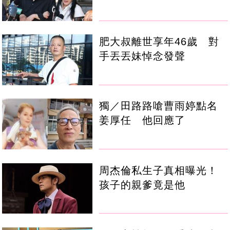
肥大叔離世享年46歲 對
手丟丟妹悼念發聲
獨／田路路嗆曹雨婷點名
姜厚任 他回應了
周杰倫私生子真相曝光！
孩子的親爹竟是他