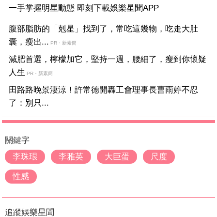
一手掌握明星動態 即刻下載娛樂星聞APP
腹部脂肪的「剋星」找到了，常吃這幾物，吃走大肚
囊，瘦出...
PR・新素簡
減肥首選，檸檬加它，堅持一週，腰細了，瘦到你懷疑
人生
PR・新素簡
田路路晚景淒涼！許常德開轟工會理事長曹雨婷不忍
了：別只...
關鍵字
李珠珢
李雅英
大巨蛋
尺度
性感
追蹤娛樂星聞