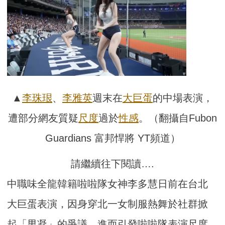
▲
李珠珢
、
李雅英
週末在
大巨蛋
的中場表演，
遭部分網友質疑
尺度
過於
性感
。（翻攝自Fubon
Guardians 富邦悍將 YT頻道）
請繼續往下閱讀….
中職味全龍韓籍啦啦隊女神李多慧日前在台北
大巨蛋表演，因身穿北一女制服熱舞於社群掀
起「男凝」的爭議，進而引發啦啦隊表演尺度