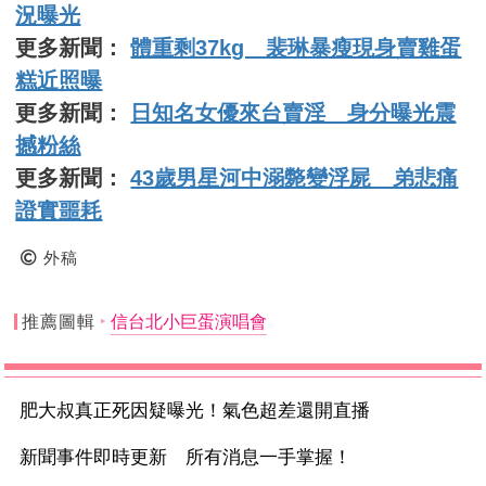
況曝光
更多新聞：
體重剩37kg 裴琳暴瘦現身賣雞蛋
糕近照曝
更多新聞：
日知名女優來台賣淫 身分曝光震
撼粉絲
更多新聞：
43歲男星河中溺斃變浮屍 弟悲痛
證實噩耗
外稿
推薦圖輯
信台北小巨蛋演唱會
肥大叔真正死因疑曝光！氣色超差還開直播
新聞事件即時更新 所有消息一手掌握！