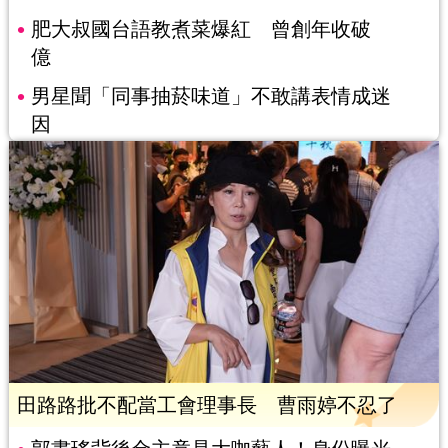
肥大叔國台語教煮菜爆紅 曾創年收破
億
男星聞「同事抽菸味道」不敢講表情成迷
因
田路路批不配當工會理事長 曹雨婷不忍了