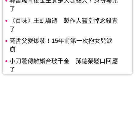
郭書瑤背後金主竟是大咖藝人！身份曝光
了
《百味》王凱驟逝 製作人靈堂悼念殺青
了
亮哲父愛爆發！15年前第一次抱女兒淚
崩
小刀驚傳離婚台玻千金 孫德榮鬆口回應
了