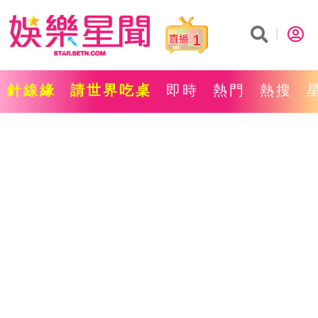
1
針線緣
請世界吃桌
即時
熱門
熱搜