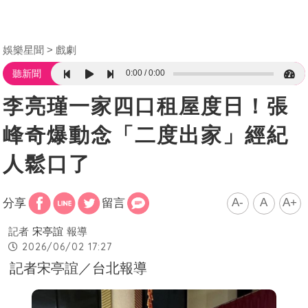
娛樂星聞
戲劇
0:00
0:00
聽新聞
李亮瑾一家四口租屋度日！張
峰奇爆動念「二度出家」經紀
人鬆口了
A-
A
A+
分享
留言
記者
宋亭誼
報導
2026/06/02 17:27
記者宋亭誼／台北報導