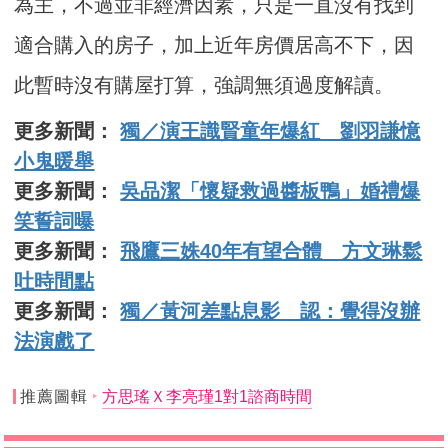
為主，不過並非經濟因素，只是一直沒有找到
適合購入的房子，加上近年房價居高不下，因
此暫時沒有購屋打算，強調無須過度解讀。
更多新聞：
獨／演王識賢童年爆紅 劉羽謙憶
小鬼暖舉
更多新聞：
吳品潔「懷疑救過醬板鴨」婚禮爆
笑誓詞曝
更多新聞：
飛鷹三姝40年有望合體 方文琳鬆
吐時間點
更多新聞：
獨／黃河差點息影 認：覺得沒辦
法演戲了
推薦圖輯
方思瑤Ｘ李亮瑾1對1諮商時間