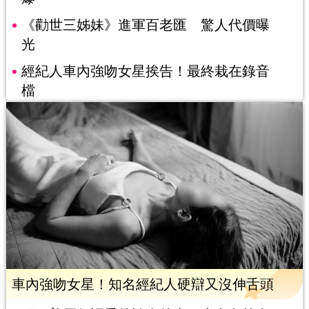
《勸世三姊妹》進軍百老匯 驚人代價曝
光
經紀人車內強吻女星挨告！最終栽在錄音
檔
車內強吻女星！知名經紀人硬辯又沒伸舌頭