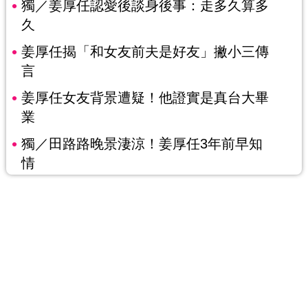
獨／姜厚任認愛後談身後事：走多久算多
久
姜厚任揭「和女友前夫是好友」撇小三傳
言
姜厚任女友背景遭疑！他證實是真台大畢
業
獨／田路路晚景淒涼！姜厚任3年前早知
情