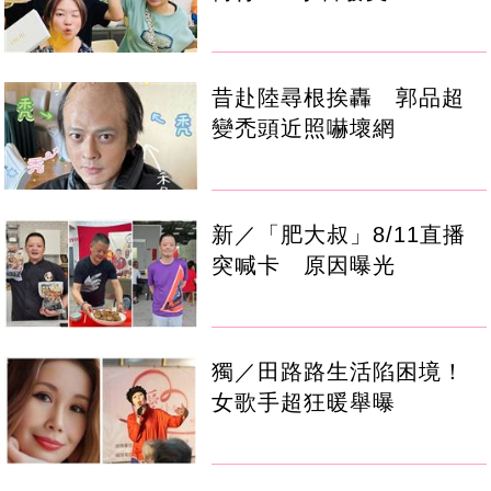
昔赴陸尋根挨轟 郭品超
變禿頭近照嚇壞網
新／「肥大叔」8/11直播
突喊卡 原因曝光
獨／田路路生活陷困境！
女歌手超狂暖舉曝