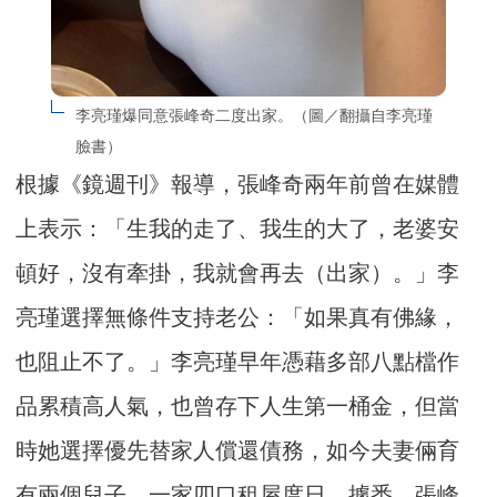
李亮瑾爆同意張峰奇二度出家。（圖／翻攝自李亮瑾
臉書）
根據《鏡週刊》報導，張峰奇兩年前曾在媒體
上表示：「生我的走了、我生的大了，老婆安
頓好，沒有牽掛，我就會再去（出家）。」李
亮瑾選擇無條件支持老公：「如果真有佛緣，
也阻止不了。」李亮瑾早年憑藉多部八點檔作
品累積高人氣，也曾存下人生第一桶金，但當
時她選擇優先替家人償還債務，如今夫妻倆育
有兩個兒子，一家四口租屋度日，據悉，張峰