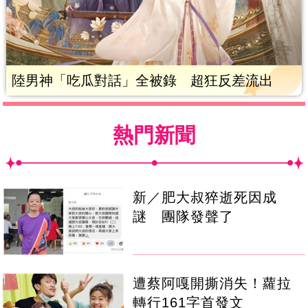
陸男神「吃瓜對話」全被錄 超狂反差流出
熱門新聞
新／肥大叔猝逝死因成
謎 團隊發聲了
遭蔡阿嘎開撕消失！蘿拉
轉行161字首發文