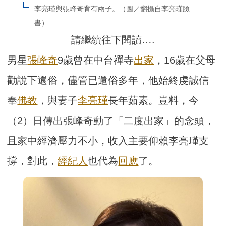
李亮瑾與張峰奇育有兩子。（圖／翻攝自李亮瑾臉
書）
請繼續往下閱讀….
男星
張峰奇
9歲曾在中台禪寺
出家
，16歲在父母
勸說下還俗，儘管已還俗多年，他始終虔誠信
奉
佛教
，與妻子
李亮瑾
長年茹素。豈料，今
（2）日傳出張峰奇動了「二度出家」的念頭，
且家中經濟壓力不小，收入主要仰賴李亮瑾支
撐，對此，
經紀人
也代為
回應
了。