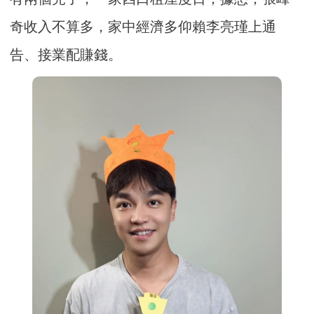
奇收入不算多，家中經濟多仰賴李亮瑾上通
告、接業配賺錢。