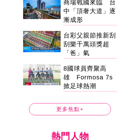
商場戰國來臨 台
中「頂奢大道」逐
漸成形
台彩父親節推新刮
刮樂千萬頭獎超
「爸」氣
8國球員齊聚高
雄 Formosa 7s
掀足球熱潮
更多焦點+
熱門人物