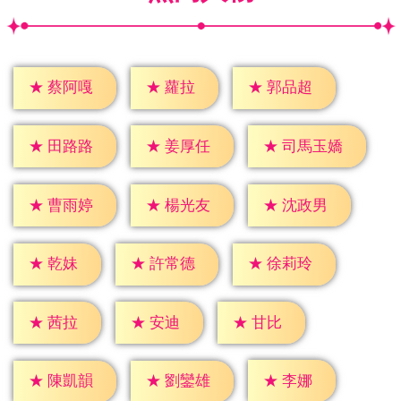
★
蘿拉
★
蔡阿嘎
★
郭品超
★
田路路
★
姜厚任
★
司馬玉嬌
★
曹雨婷
★
楊光友
★
沈政男
★
乾妹
★
許常德
★
徐莉玲
★
茜拉
★
安迪
★
甘比
★
李娜
★
陳凱韻
★
劉鑾雄