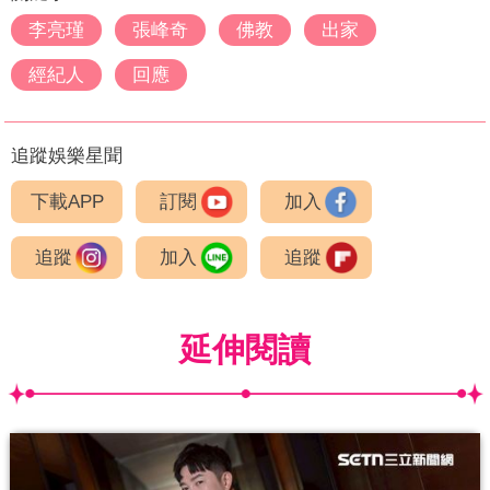
李亮瑾
張峰奇
佛教
出家
經紀人
回應
追蹤娛樂星聞
下載APP
訂閱
加入
追蹤
加入
追蹤
延伸閱讀