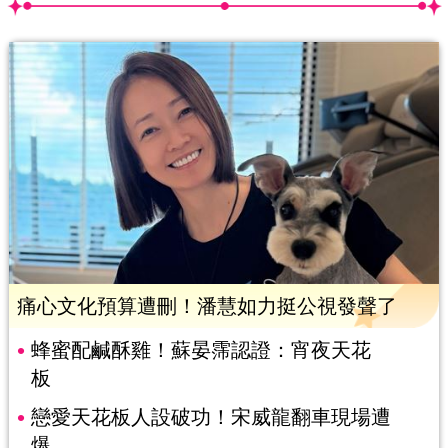
痛心文化預算遭刪！潘慧如力挺公視發聲了
蜂蜜配鹹酥雞！蘇晏霈認證：宵夜天花
板
戀愛天花板人設破功！宋威龍翻車現場遭
爆