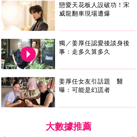
戀愛天花板人設破功！宋
威龍翻車現場遭爆
獨／姜厚任認愛後談身後
事：走多久算多久
姜厚任女友引話題 醫
曝：可能是幻謊者
大數據推薦