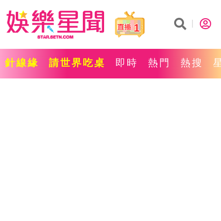
1
針線緣
請世界吃桌
即時
熱門
熱搜