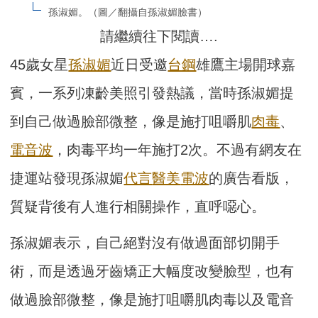
孫淑媚。（圖／翻攝自孫淑媚臉書）
請繼續往下閱讀….
45歲女星
孫淑媚
近日受邀
台鋼
雄鷹主場開球嘉
賓，一系列凍齡美照引發熱議，當時孫淑媚提
到自己做過臉部微整，像是施打咀嚼肌
肉毒
、
電音波
，肉毒平均一年施打2次。不過有網友在
捷運站發現孫淑媚
代言
醫美
電波
的廣告看版，
質疑背後有人進行相關操作，直呼噁心。
孫淑媚表示，自己絕對沒有做過面部切開手
術，而是透過牙齒矯正大幅度改變臉型，也有
做過臉部微整，像是施打咀嚼肌肉毒以及電音