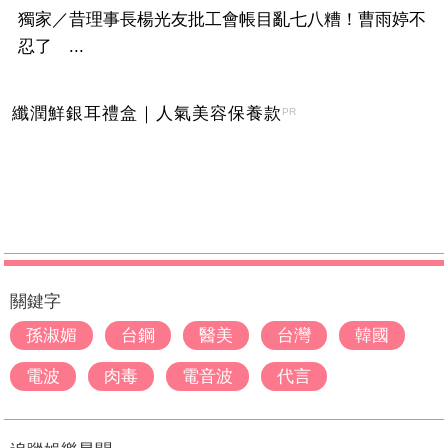
獨家／昔理事長楊光友批工會帳目亂七八糟！曹雨婷不
忍了 ...
纖潤鮮銀耳禮盒｜人氣美容保養款
PR
關鍵字
孫淑媚
台鋼
醫美
台灣
韓國
電波
肉毒
電音波
代言