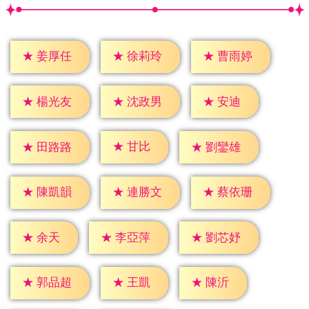
★
姜厚任
★
徐莉玲
★
曹雨婷
★
安迪
★
楊光友
★
沈政男
★
甘比
★
田路路
★
劉鑾雄
★
陳凱韻
★
連勝文
★
蔡依珊
★
余天
★
李亞萍
★
劉芯妤
★
王凱
★
陳沂
★
郭品超