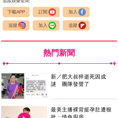
追蹤娛樂星聞
下載APP
訂閱
加入
追蹤
加入
追蹤
熱門新聞
新／肥大叔猝逝死因成
謎 團隊發聲了
最美主播裸背挺孕肚遭狠
批：情色廚房