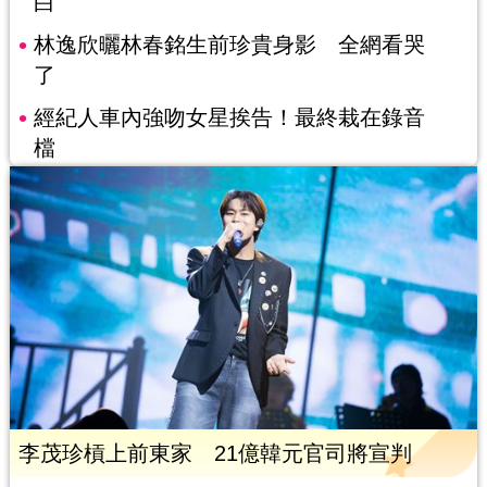
白
林逸欣曬林春銘生前珍貴身影 全網看哭
了
經紀人車內強吻女星挨告！最終栽在錄音
檔
李茂珍槓上前東家 21億韓元官司將宣判