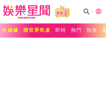
1
針線緣
請世界吃桌
即時
熱門
熱搜