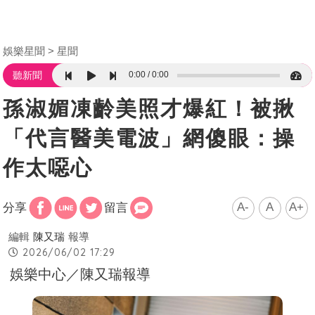
娛樂星聞
星聞
0:00
0:00
聽新聞
孫淑媚凍齡美照才爆紅！被揪
「代言醫美電波」網傻眼：操
作太噁心
A-
A
A+
分享
留言
編輯
陳又瑞
報導
2026/06/02 17:29
娛樂中心／陳又瑞報導