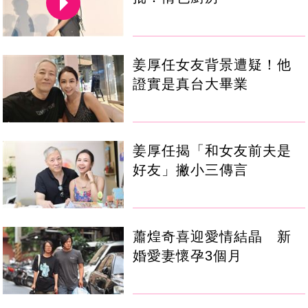
姜厚任女友背景遭疑！他
證實是真台大畢業
姜厚任揭「和女友前夫是
好友」撇小三傳言
蕭煌奇喜迎愛情結晶 新
婚愛妻懷孕3個月