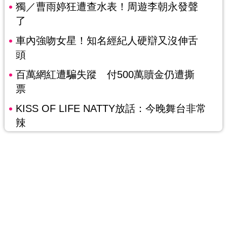
獨／曹雨婷狂遭查水表！周遊李朝永發聲
了
車內強吻女星！知名經紀人硬辯又沒伸舌
頭
百萬網紅遭騙失蹤 付500萬贖金仍遭撕
票
KISS OF LIFE NATTY放話：今晚舞台非常
辣