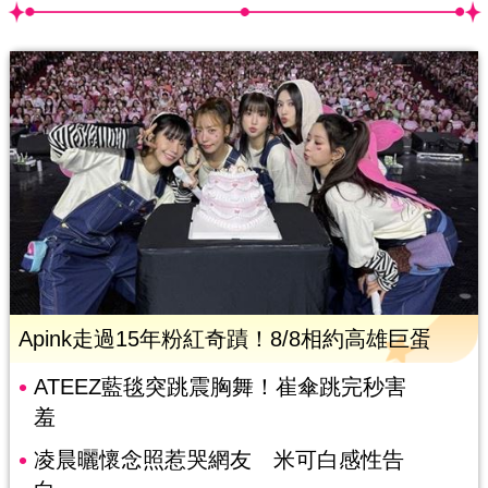
Apink走過15年粉紅奇蹟！8/8相約高雄巨蛋
ATEEZ藍毯突跳震胸舞！崔傘跳完秒害
羞
凌晨曬懷念照惹哭網友 米可白感性告