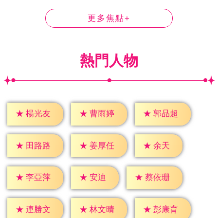
更多焦點+
熱門人物
★
楊光友
★
曹雨婷
★
郭品超
★
余天
★
田路路
★
姜厚任
★
安迪
★
李亞萍
★
蔡依珊
★
連勝文
★
林文晴
★
彭康育