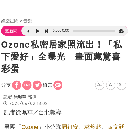
娛樂星聞
音樂
0:00
0:00
聽新聞
Ozone私密居家照流出！「私
下愛好」全曝光 畫面藏驚喜
彩蛋
A-
A
A+
分享
留言
記者
徐珮華
報導
2026/06/02 18:02
記者徐珮華／台北報導
男團「
Ozone
」小分隊
周祖安
、
林煥鈞
、
黃文廷