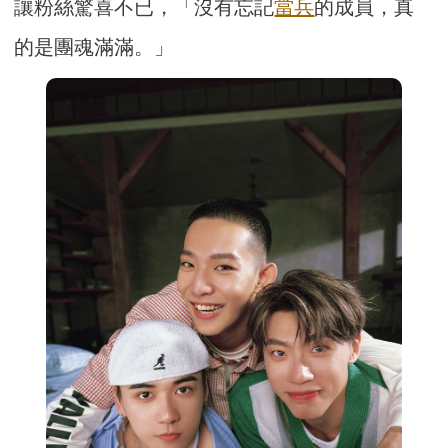
讓粉絲驚喜不已，「沒有忘記
當兵
的成員，真
的是團魂滿滿。」