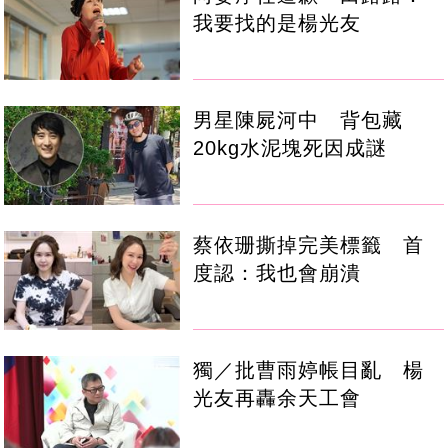
我要找的是楊光友
男星陳屍河中 背包藏
20kg水泥塊死因成謎
蔡依珊撕掉完美標籤 首
度認：我也會崩潰
獨／批曹雨婷帳目亂 楊
光友再轟余天工會