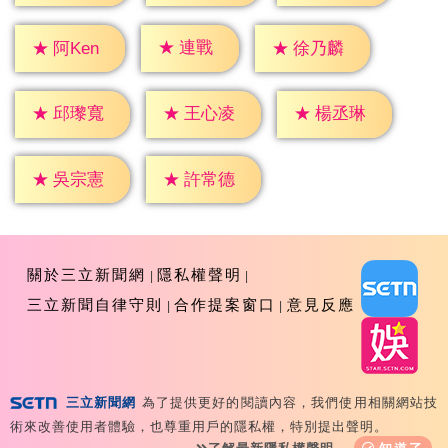
★
連戰
★
阿Ken
★
徐乃麟
★
邱瓈寬
★
王心凌
★
楊丞琳
★
吳宗憲
★
許常德
關於三立新聞網
隱私權聲明
三立新聞自律守則
合作提案窗口
意見反應
三立新聞網
為了提供更好的閱讀內容，我們使用相關網站技
Copyright ©2026 Sanlih E-Television All Rights
術來改善使用者體驗，也尊重用戶的隱私權，特別提出聲明。
Reserved 版權所有 盜用必究 台北市內湖區舊宗路一段159