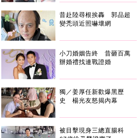
昔赴陸尋根挨轟 郭品超
變禿頭近照嚇壞網
小刀婚姻告終 昔砸百萬
辦婚禮找連戰證婚
獨／姜厚任新歡爆黑歷
史 楊光友怒揭內幕
被目擊現身三總直腸科