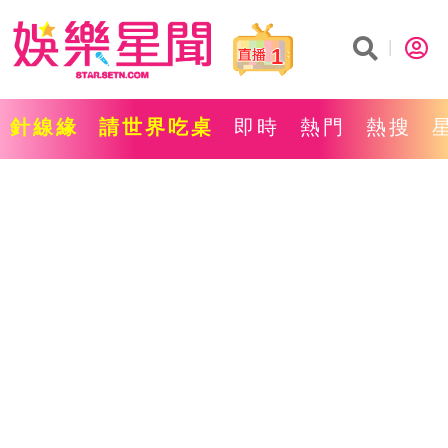
1
針線緣
請世界吃桌
即時
熱門
熱搜