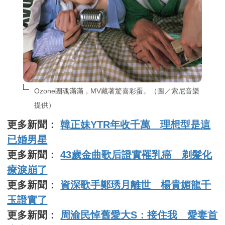
Ozone團魂滿滿，MV藏著驚喜彩蛋。（圖／索尼音樂
提供）
更多新聞：
韓正妹YTR年收千萬 理想型是這
已婚男星
更多新聞：
43歲金曲歌后證實罹乳癌 剃髮化
療淚崩了
更多新聞：
資深歌手鄭琇月離世 楊貴媚龍千
玉證實了
更多新聞：
周渝民悼舊愛大S：接住我 愛妻首