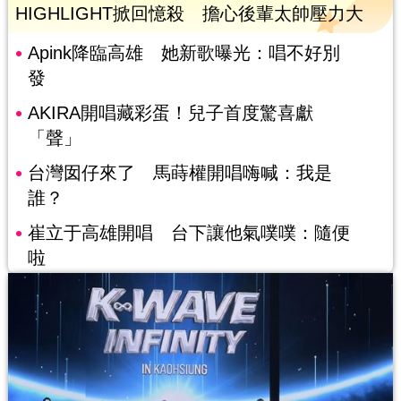
HIGHLIGHT掀回憶殺 擔心後輩太帥壓力大
Apink降臨高雄 她新歌曝光：唱不好別
發
AKIRA開唱藏彩蛋！兒子首度驚喜獻
「聲」
台灣囡仔來了 馬蒔權開唱嗨喊：我是
誰？
崔立于高雄開唱 台下讓他氣噗噗：隨便
啦