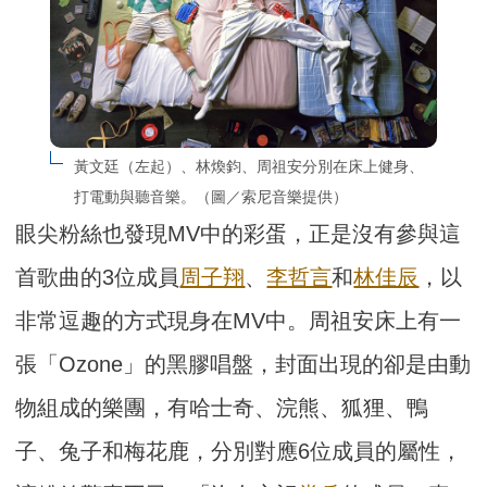
黃文廷（左起）、林煥鈞、周祖安分別在床上健身、
打電動與聽音樂。（圖／索尼音樂提供）
眼尖粉絲也發現MV中的彩蛋，正是沒有參與這
首歌曲的3位成員
周子翔
、
李哲言
和
林佳辰
，以
非常逗趣的方式現身在MV中。周祖安床上有一
張「Ozone」的黑膠唱盤，封面出現的卻是由動
物組成的樂團，有哈士奇、浣熊、狐狸、鴨
子、兔子和梅花鹿，分別對應6位成員的屬性，