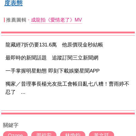
度表態
推薦圖輯
成龍拍《愛情老了》MV
龍藏經7折仍要131.6萬 他原價現金秒結帳
最即時的新聞話題 追蹤訂閱三立新聞網
一手掌握明星動態 即刻下載娛樂星聞APP
獨家／昔理事長楊光友批工會帳目亂七八糟！曹雨婷不
忍了 ...
關鍵字
Ozone
周祖安
林煥鈞
黃文廷