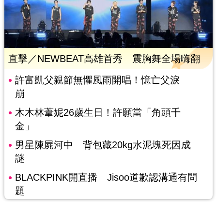
直擊／NEWBEAT高雄首秀 震胸舞全場嗨翻
許富凱父親節無懼風雨開唱！憶亡父淚
崩
木木林葦妮26歲生日！許願當「角頭千
金」
男星陳屍河中 背包藏20kg水泥塊死因成
謎
BLACKPINK開直播 Jisoo道歉認溝通有問
題