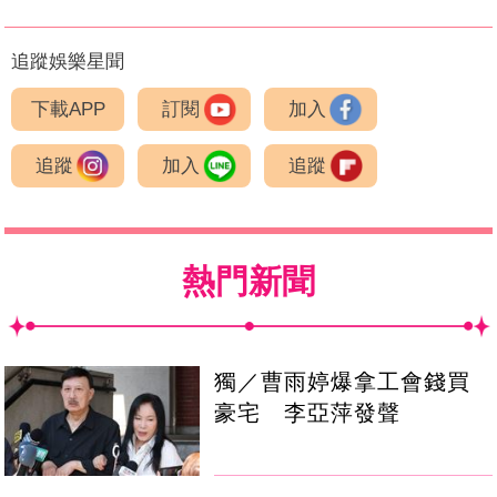
追蹤娛樂星聞
下載APP
訂閱
加入
追蹤
加入
追蹤
熱門新聞
獨／曹雨婷爆拿工會錢買
豪宅 李亞萍發聲