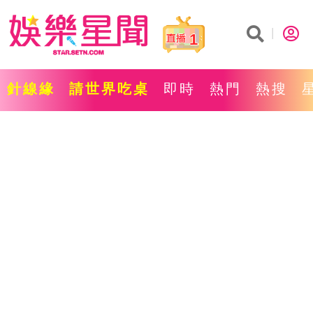
1
針線緣
請世界吃桌
即時
熱門
熱搜