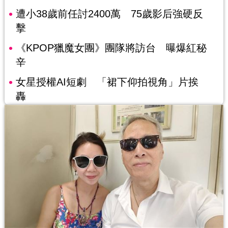
遭小38歲前任討2400萬 75歲影后強硬反
擊
《KPOP獵魔女團》團隊將訪台 曝爆紅秘
辛
女星授權AI短劇 「裙下仰拍視角」片挨
轟