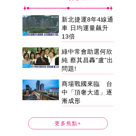
新北捷運8年4線通
車 日均運量飆升
13倍
綠中常會助選何欣
純 蔡其昌轟"盧"出
問題!
商場戰國來臨 台
中「頂奢大道」逐
漸成形
更多焦點+