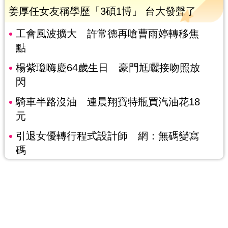
姜厚任女友稱學歷「3碩1博」 台大發聲了
工會風波擴大 許常德再嗆曹雨婷轉移焦
點
楊紫瓊嗨慶64歲生日 豪門尪曬接吻照放
閃
騎車半路沒油 連晨翔寶特瓶買汽油花18
元
引退女優轉行程式設計師 網：無碼變寫
碼