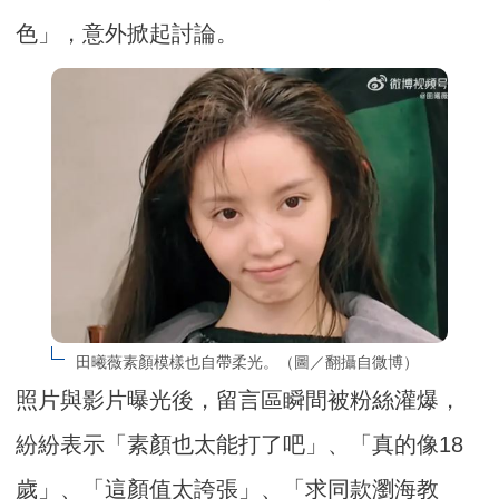
色」，意外掀起討論。
田曦薇素顏模樣也自帶柔光。（圖／翻攝自微博）
照片與影片曝光後，留言區瞬間被粉絲灌爆，
紛紛表示「素顏也太能打了吧」、「真的像18
歲」、「這顏值太誇張」、「求同款瀏海教