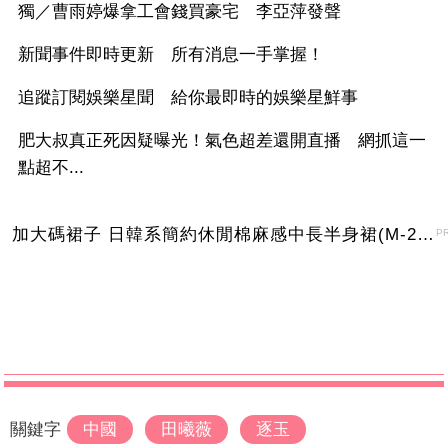
獨／曹雨婷爆拿工會錢買豪宅 李亞萍發聲
新聞事件即時更新 所有消息一手掌握！
追蹤訂閱娛樂星聞 給你最即時的娛樂星鮮事
肥大叔真正死因疑曝光！氣色超差還開直播 網抓這一
點超不...
加大碼裙子 日韓系簡約休閒棉麻感中長半身裙(M-2XL)【XMS54038】＊艾美時尚(現+預)
P
關鍵字
中國
田曦薇
逐玉