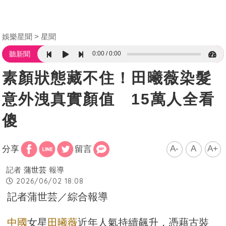
娛樂星聞
星聞
0:00
0:00
聽新聞
素顏狀態藏不住！田曦薇染髮
意外洩真實顏值 15萬人全看
傻
A-
A
A+
分享
留言
記者
蒲世芸
報導
2026/06/02 18:08
記者蒲世芸／綜合報導
中國
女星
田曦薇
近年人氣持續飆升，憑藉古裝