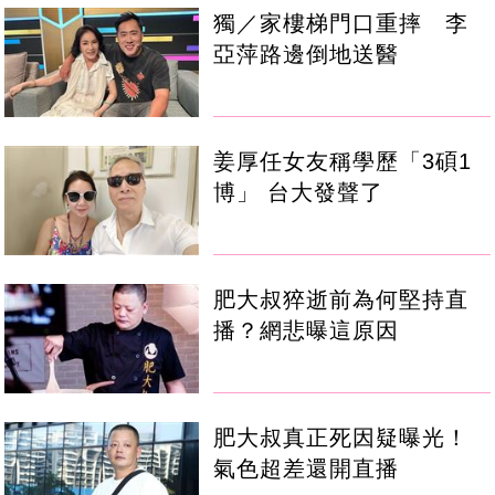
獨／家樓梯門口重摔 李
亞萍路邊倒地送醫
姜厚任女友稱學歷「3碩1
博」 台大發聲了
肥大叔猝逝前為何堅持直
播？網悲曝這原因
肥大叔真正死因疑曝光！
氣色超差還開直播