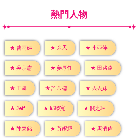
熱門人物
★
余天
★
曹雨婷
★
李亞萍
★
吳宗憲
★
姜厚任
★
田路路
★
王凱
★
許常德
★
丟丟妹
★
Jeff
★
邱瓈寬
★
關之琳
★
陳泰銘
★
黃鐙輝
★
馬清偉