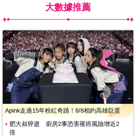
大數據推薦
Apink走過15年粉紅奇蹟！8/8相約高雄巨蛋
肥大叔猝逝 廚房2事恐害罹癌風險增近2
倍