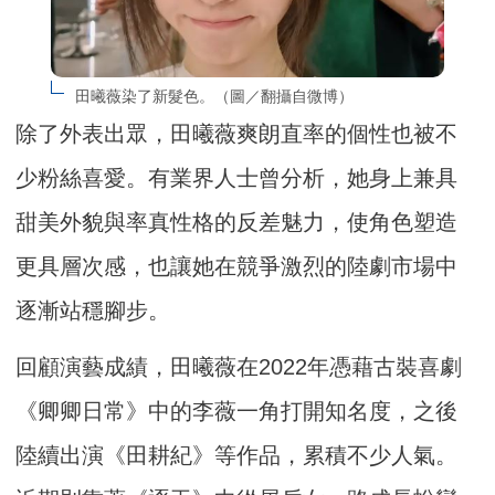
田曦薇染了新髮色。（圖／翻攝自微博）
除了外表出眾，田曦薇爽朗直率的個性也被不
少粉絲喜愛。有業界人士曾分析，她身上兼具
甜美外貌與率真性格的反差魅力，使角色塑造
更具層次感，也讓她在競爭激烈的陸劇市場中
逐漸站穩腳步。
回顧演藝成績，田曦薇在2022年憑藉古裝喜劇
《卿卿日常》中的李薇一角打開知名度，之後
陸續出演《田耕紀》等作品，累積不少人氣。