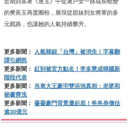
近期則靠著《逐玉》中從屠戶女一路成長蛻變
的樊長玉再度圈粉，展現從甜妹到女將軍的多
元戲路，也讓她的人氣持續攀升。
更多新聞：
人氣韓綜「台灣」被消失！字幕翻
譯引網怒
更多新聞：
紅到被官方點名！李多慧成韓國新
階段代表
更多新聞：
吊車大王豪宅雙浴池真相：老婆和
祕書齊洗
更多新聞：
薔薔豪門背景遭起底！爸爸身價估
逾30億元