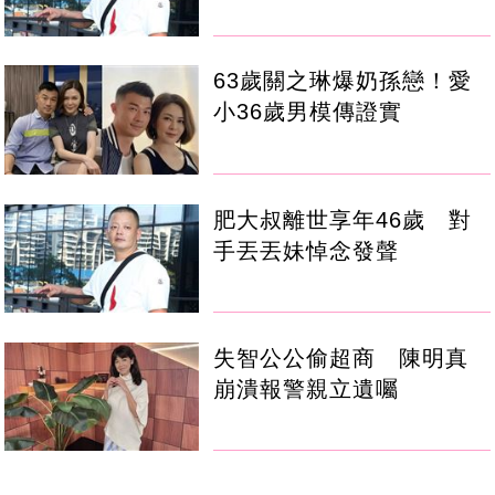
63歲關之琳爆奶孫戀！愛
小36歲男模傳證實
肥大叔離世享年46歲 對
手丟丟妹悼念發聲
失智公公偷超商 陳明真
崩潰報警親立遺囑